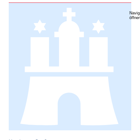
Navig
öffne