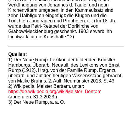
Verkündigung von Johannes d. Täufer und neun
Kirchenvätern umgeben, in den Kammaufsatz sind
zehn Halbfiguren eingefügt: die Klugen und die
Törichten Jungfrauen und Propheten. (…) Im 18. Jh.
wurde das Petri-Retabel der Dorfkirche von
Grabow/Mecklenburg geschenkt. 1903 erwarb ihn
Lichtwark für die Kunsthalle.“ 3)
Quellen:
1) Der Neue Rump. Lexikon der bildenden Künstler
Hamburgs. Überarb. Neuaufl. des Lexikons von Ernst
Rump (1912). Hrsg. von der Familie Rump. Ergänzt,
überarb. und auf den heutigen Wissensstand gebracht
von Maike Bruhns. 2. Aufl. Neumünster 2013, S. 43.
2) Wikipedia: Meister Bertram, unter:
https://de.wikipedia.org/wiki/Meister_Bertram
(abgerufen: 31.3.2023.)
3) Der Neue Rump, a. a. O.