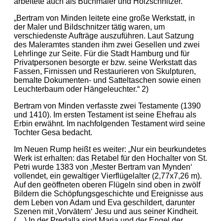
arbeitete auch als Buchmaler und Holzschnitzer.
„Bertram von Minden leitete eine große Werkstatt, in
der Maler und Bildschnitzer tätig waren, um
verschiedenste Aufträge auszuführen. Laut Satzung
des Maleramtes standen ihm zwei Gesellen und zwei
Lehrlinge zur Seite. Für die Stadt Hamburg und für
Privatpersonen besorgte er bzw. seine Werkstatt das
Fassen, Firnissen und Restaurieren von Skulpturen,
bemalte Dokumenten- und Satteltaschen sowie einen
Leuchterbaum oder Hängeleuchter.“ 2)
Bertram von Minden verfasste zwei Testamente (1390
und 1410). Im ersten Testament ist seine Ehefrau als
Erbin erwähnt. Im nachfolgenden Testament wird seine
Tochter Gesa bedacht.
Im Neuen Rump heißt es weiter: „Nur ein beurkundetes
Werk ist erhalten: das Retabel für den Hochalter von St.
Petri wurde 1383 von ‚Mester Bertram van Mynden‘
vollendet, ein gewaltiger Vierflügelalter (2,77x7,26 m).
Auf den geöffneten oberen Flügeln sind oben in zwölf
Bildern die Schöpfungsgeschichte und Ereignisse aus
dem Leben von Adam und Eva geschildert, darunter
Szenen mit ‚Vorvätern‘ Jesu und aus seiner Kindheit.
(…) In der Predalla sind Maria und der Engel der