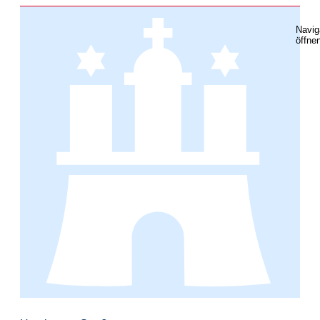
Navig
öffne