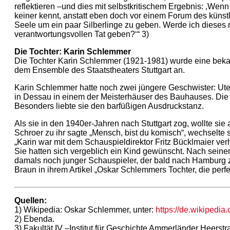
Die Tochter: Karin Schlemmer
Die Tochter Karin Schlemmer (1921-1981) wurde eine bekan
dem Ensemble des Staatstheaters Stuttgart an.
Karin Schlemmer hatte noch zwei jüngere Geschwister: Ut
in Dessau in einem der Meisterhäuser des Bauhauses. Die Ki
Besonders liebte sie den barfüßigen Ausdruckstanz.
Als sie in den 1940er-Jahren nach Stuttgart zog, wollte si
Schroer zu ihr sagte „Mensch, bist du komisch“, wechselte 
„Karin war mit dem Schauspieldirektor Fritz Bücklmaier verh
Sie hatten sich vergeblich ein Kind gewünscht. Nach seinem
damals noch junger Schauspieler, der bald nach Hamburg zo
Braun in ihrem Artikel „Oskar Schlemmers Tochter, die perfe
Quellen:
1) Wikipedia: Oskar Schlemmer, unter:
https://de.wikipedi
2) Ebenda.
3) Fakultät IV –Institut für Geschichte Ammerländer Hee