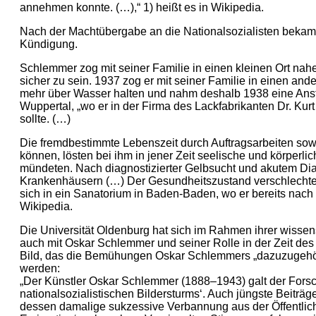
annehmen konnte. (…),“ 1) heißt es in Wikipedia.
Nach der Machtübergabe an die Nationalsozialisten bekam S
Kündigung.
Schlemmer zog mit seiner Familie in einen kleinen Ort nah
sicher zu sein. 1937 zog er mit seiner Familie in einen ande
mehr über Wasser halten und nahm deshalb 1938 eine Anste
Wuppertal, „wo er in der Firma des Lackfabrikanten Dr. Ku
sollte. (…)
Die fremdbestimmte Lebenszeit durch Auftragsarbeiten sowi
können, lösten bei ihm in jener Zeit seelische und körper
mündeten. Nach diagnostizierter Gelbsucht und akutem Dia
Krankenhäusern (…) Der Gesundheitszustand verschlechtert
sich in ein Sanatorium in Baden-Baden, wo er bereits nach 
Wikipedia.
Die Universität Oldenburg hat sich im Rahmen ihrer wisse
auch mit Oskar Schlemmer und seiner Rolle in der Zeit des
Bild, das die Bemühungen Oskar Schlemmers „dazuzugehör
werden:
„Der Künstler Oskar Schlemmer (1888–1943) galt der Forschung lange Zeit ausschließlich als ‚das erste Opfer des nationalsozialistischen Bildersturms‘. Auch jüngste Beiträge zur Rolle Schlemmers während der NS-Zeit betonen in erster Linie dessen damalige sukzessive Verbannung aus der Öffentlichkeit, die ihn schließlich veranlasste, sich in die sogenannte ‚innere Emigration‘ zu begeben. Vereinzelten Stimmen zufolge greift diese ‚Meistererzählung‘ jedoch zu kurz. Zwar zählen diese Schlemmer ebenso zur Gruppe der durch das totalitäre Regime unterdrückten Kulturschaffenden, weisen anderseits aber auf dessen zahlreichen Versuche hin, seine ‚ideologische Übereinstimmung‘ bzw. seine ‚Konformität‘ mit den Leitbildern der nationalsozialistischen Machthaber –zumindest bis in die zweite Hälfte der 1930er Jahre hinein –zu demonstrieren. Peter Hahn verknüpfte beide Perspektiven und ordnete Schlemmer jenem Kreis diffamierter, gleichwohl im Inland verbliebener Personen zu, deren Haltung gegenüber dem NS-Staat kaum eindeutig beurteilt werden könne: ‚Eine Tendenz zur Verweigerung gegenüber dem gleichgeschalteten staatlichen Kulturbetrieb, zum ‚Abtauchen‘ ist in dieser Gruppe ebenso anzutreffen wie die Bemühung um Anerkennung auch durch den nationalsozialistischen Staat und seine Funktionäre.‘ Bereits vor Anbruch des ‚Dritten Reiches‘ wurde Schlemmer in mehrfacher Hinsicht zu einem der ersten Leidtragenden der rigorosen NS-Kulturpolitik, als Thüringen bereits 1929 durch die Einsetzung des Nationalsozialisten Wilhelm Frick als Innen- und Bildungsminister zum ‚Experimentierfeld der NSDAP-Säuberungsaktion‘ wurde. So veranlasste der unter Frick für Heimatschutz und Denkmalpflege zuständige und zum Direktor des ehemaligen Bauhauses in Weimar bestimmte Paul Schultze-Naumburg im Herbst 1930 zum einen, Schlemmers Wandmalereien, die sich im Foyer und im Treppenhaus des Werkstattgebäudes des Bauhauses befanden, zu übertünchen. Zum anderen ließ Schultze-Naumburg die Werke moderner Künstler – einschließlich derjenigen Schlemmers – aus den Ausstellungsräumen des Weimarer Landesmuseums entfernen. Schlemmers öffentlicher Protest gegen diese Maßnahmen sowie dessen anschließender Briefwechsel mit Schultze-Naumburg zeigten keine Wirkung. Im Gegenteil: Die etappenweisen ‚Akte der Ausschaltung‘ nahmen 1933 infolge der ‚Machtergreifung‘ an Fahrt auf. Zunächst wurde im März die Eröffnung einer Retrospektive zu Ehren Schlemmers in Stuttgart durch Drohgebärden lokaler NS-Repräsentanten verhindert. Der Stuttgarter ‚NS-Kurier‘ verzeichnete diese Entwicklung als Erfolg und bezeichnete Schlemmer als ‚Gegner‘ und ‚Kunstbolschewist, dessen Machwerke von manchen unverständlicherweise als ‚urdeutsche Kunst‘ bezeichnet würden. Nur einen Monat später wurde er auf einem NS-Plakat, das in der Vorhalle der Berliner Staatsschule für freie und angewandte Kunst, an der er seit 1932 lehrte, aufgehängt wurde, als ‚destruktiv-jüdisch-marxistische[s] Element‘ geschmäht. In einem Schreiben an den damaligen Leiter des preußischen Kultusministeriums, Bernhard Rust, beschwerte sich Schlemmer anschließend vehement: ‚Als deutscher Mensch und Künstler protestiere ich mit aller Entschiedenheit gegen die Verdächtigung, ein Jude zu sein als welcher ich gestern im Vestibül der Vereinigten Staatsschulen [...] auf schimpflichste Weise gebrandmarkt wurde. Von dem Rektoren und Präzeptoren Schlemmer in Schlüchtern, Hessen, abstammend, ist meine christlich-protestantische Herkunft bis zum Dreißigjährigen Krieg makellos nachgewiesen. Ich protestiere ebenso gegen die Anschuldigung, ein Marxist zu sein, da ich niemals einer Partei angehörte, noch mich in irgendeiner Weise parteipolitisch betätigte. Ich protestiere gegen die Beschuldigung, mich in meiner Lehrtätigkeit destruktiv-jüdisch-marxistischer Gesinnung‘ verdächtig gemacht zu haben, weil dies in meinem gegenwärtigen Unterricht [...] schlechterdings nicht möglich ist. Meine Kunst gilt in weiten Kreisen, nicht zuletzt auch des Auslandes, als typisch aufbauend im klassischen Sinn, und ich bekenne, daß es mir als Mensch und Künstler unmöglich sein würde, auch nur einen Fingerbreit von den Ideen abzuweichen, die mir als deutschem Christen in meinem Vaterland in die Seele gepflanzt wurden, und denen Ausdruck zu verleihen, seit Jahrzehnten mein ausschließliches Bestreben gilt.‘ Doch Schlemmers im weiteren Verlauf des Briefes vorgetragene Bitte, Rust möge die Behauptungen öffentlich widerlegen, blieb unbeantwortet. Stattdessen erhielt er im Mai einen Bescheid über die Kündigung seiner Lehrtätigkeit zum 1. September 1933. Weitere Ausläufer der ‚Diffamierungskampagne‘ waren die Aufnahme einiger Werke Schlemmers in die von April / Mai bis Juni in Mannheim bzw. Chemnitz gezeigten Ausstellungen Kulturbolschewistische Bilder und Kunst, die nicht aus unserer Seele kam, die zum Teil auch in anderen Städten präsentiert wurden, sowie in die Wanderausstellung Entartete Kunst, die als Vorgängerausstellung der gleichnamigen Münchner Großexposition im Jahre 1937 gilt und im Herbst 1933 erstmals in Dresden gezeigt wurde. Darüber hinaus wurden zwischen März und April Bilder Schlemmers aus der Staatlichen Gemäldesammlung in Dresden entfer