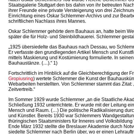
Staatsgalerie Stuttgart den bis dahin von ihr betreuten Na
ihrer Freunde eine private Versteigerung von drei Zeich
Einrichtung eines Oskar Schlemmer-Archivs und zur Bearb
schriftlichen Nachlass ihres Mannes.
Oskar Schlemmer gehörte dem Bauhaus an, hatte beim Weim
später die für Holz- und Steinbildhauerei. Schlemmer gest
„1925 übersiedelte das Bauhaus nach Dessau, wo Schlemme
Er verfasste den grundlegenden Artikel Mensch und Kunstfi
mittels Maskierung und Kostümierung formulierte. In sein
Bauhaustänze. (…).“ 1)
Fortschrittlich im Hinblick auf die Gleichberechtigung der
Gropiusring
) wertete Schlemmer die Kunst der Bauhauskün
Webarbeiten herstellten. Von Schlemmer stammt das Zitat: „
Zeitvertreib.“
Im Sommer 1929 wurde Schlemmer „an die Staatliche Akade
Schließung 1932 unterrichtete. Er wurde mit der Leitung e
Mensch und Raum. (…) Die politische Radikalisierung du
und Künstler. Bereits 1930 war Schlemmers Wandgestaltu
thüringischen Staatsministers für Inneres und Volksbildung
Ende März 1932 stellte die Breslauer Akademie durch Notv
siedelte Schlemmer nach Berlin über, wo er einen Lehrauft