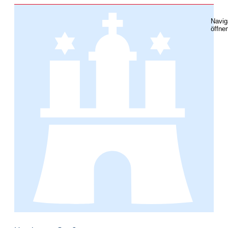
Navig
öffne