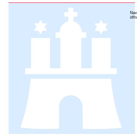
Nav
öff