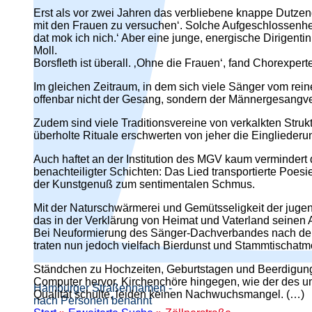
Erst als vor zwei Jahren das verbliebene knappe Dutzen
mit den Frauen zu versuchen‘. Solche Aufgeschlossenhei
dat mok ich nich.‘ Aber eine junge, energische Dirigen
Moll.
Borsfleth ist überall. ‚Ohne die Frauen‘, fand Chorexpe
Im gleichen Zeitraum, in dem sich viele Sänger vom rein
offenbar nicht der Gesang, sondern der Männergesangve
Zudem sind viele Traditionsvereine von verkalkten Str
überholte Rituale erschwerten von jeher die Eingliederu
Auch haftet an der Institution des MGV kaum vermindert
benachteiligter Schichten: Das Lied transportierte Poes
der Kunstgenuß zum sentimentalen Schmus.
Mit der Naturschwärmerei und Gemütsseligkeit der juge
das in der Verklärung von Heimat und Vaterland seinen A
Bei Neuformierung des Sänger-Dachverbandes nach dem Zwe
traten nun jedoch vielfach Bierdunst und Stammtischat
Ständchen zu Hochzeiten, Geburtstagen und Beerdigunge
Computer hervor. Kirchenchöre hingegen, wie der des umt
Hamburger Straßennamen -
Qualität schulte, leiden keinen Nachwuchsmangel. (…)
nach Personen benannt