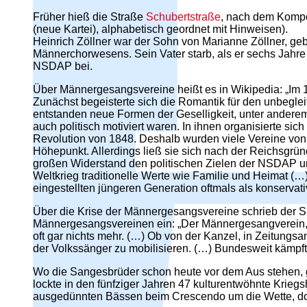
Früher hieß die Straße
Schubertstraße
, nach dem Kompo
(neue Kartei), alphabetisch geordnet mit Hinweisen).
Heinrich Zöllner war der Sohn von Marianne Zöllner, geb
Männerchorwesens. Sein Vater starb, als er sechs Jahre 
NSDAP bei.
Über Männergesangsvereine heißt es in Wikipedia: „Im 
Zunächst begeisterte sich die Romantik für den unbeglei
entstanden neue Formen der Geselligkeit, unter anderem
auch politisch motiviert waren. In ihnen organisierte s
Revolution von 1848. Deshalb wurden viele Vereine von d
Höhepunkt. Allerdings ließ sie sich nach der Reichsgrün
großen Widerstand den politischen Zielen der NSDAP un
Weltkrieg traditionelle Werte wie Familie und Heimat (…
eingestellten jüngeren Generation oftmals als konservativ
Über die Krise der Männergesangsvereine schrieb der
Männergesangsvereinen ein: „Der Männergesangverein, s
oft gar nichts mehr. (…) Ob von der Kanzel, in Zeitungs
der Volkssänger zu mobilisieren. (…) Bundesweit kämpft
Wo die Sangesbrüder schon heute vor dem Aus stehen, g
lockte in den fünfziger Jahren 47 kulturentwöhnte Krie
ausgedünnten Bässen beim Crescendo um die Wette, doc