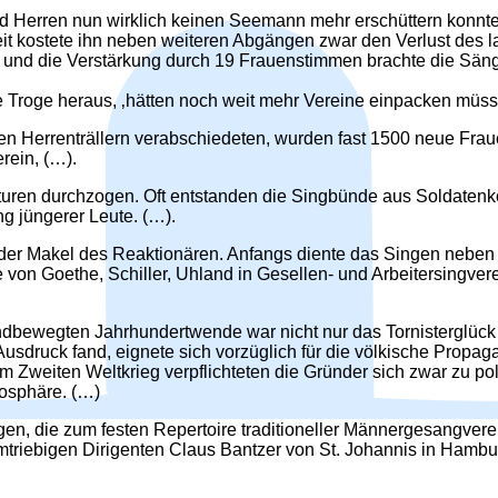
d Herren nun wirklich keinen Seemann mehr erschüttern konnte,
t kostete ihn neben weiteren Abgängen zwar den Verlust des la
tin und die Verstärkung durch 19 Frauenstimmen brachte die Sän
rte Troge heraus, ‚hätten noch weit mehr Vereine einpacken müss
en Herrenträllern verabschiedeten, wurden fast 1500 neue Frau
rein, (…).
ukturen durchzogen. Oft entstanden die Singbünde aus Soldaten
ng jüngerer Leute. (…).
 der Makel des Reaktionären. Anfangs diente das Singen neben
ie von Goethe, Schiller, Uhland in Gesellen- und Arbeitersingve
ndbewegten Jahrhundertwende war nicht nur das Tornisterglück
usdruck fand, eignete sich vorzüglich für die völkische Propag
iten Weltkrieg verpflichteten die Gründer sich zwar zu politis
mosphäre. (…)
n, die zum festen Repertoire traditioneller Männergesangvere
riebigen Dirigenten Claus Bantzer von St. Johannis in Hamburg,