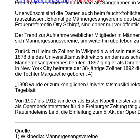
Start
»
Erweiterte Suche
» Zöllnerstraße
Frauen, die als Chorleiterinnen wie als Sängerinnen in 
Unerwünscht sind die Damen auch beim feucht-fröhlichen
rauszulassen. Ehemalige Männergesangvereine des bad
Frauenreferentin Otty Schirpf, sind daher nur vor öffentl
Der Trend zur Aufnahme weiblicher Mitglieder in Männer
sich Männergesangsvereine, um weiterhin überleben zu 
Zurück zu Heinrich Zöllner. In Wikipedia wird sein musi
1878 die des Universitätsmusikdirektors an der russisch
Männergesangvereines berufen. 1897 ging er als Dirige
In New York City heiratete der 38-jährige Zöllner 1892 
die Tochter Margarethe geboren. 4)
„1898 wurde er zum königlichen Universitätsmusikdirekto
Tageblatt.
Von 1907 bis 1912 wirkte er als Erster Kapellmeister a
als Opernberichterstatter für die Freiburger Zeitung tät
Rautendeleins Leid, die Einleitung zum 5. Akt der Oper 
Quelle:
1) Wikipedia: Männergesangsvereine