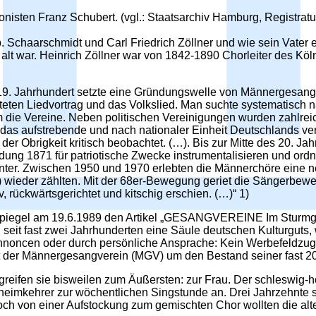
nisten Franz Schubert. (vgl.: Staatsarchiv Hamburg, Registrat
. Schaarschmidt und Carl Friedrich Zöllner und wie sein Vater 
alt war. Heinrich Zöllner war von 1842-1890 Chorleiter des Köln
19. Jahrhundert setzte eine Gründungswelle von Männergesangv
teten Liedvortrag und das Volkslied. Man suchte systematisch na
 die Vereine. Neben politischen Vereinigungen wurden zahlrei
ich das aufstrebende und nach nationaler Einheit Deutschlands 
er Obrigkeit kritisch beobachtet. (…). Bis zur Mitte des 20. 
dung 1871 für patriotische Zwecke instrumentalisieren und ordn
ter. Zwischen 1950 und 1970 erlebten die Männerchöre eine n
) wieder zählten. Mit der 68er-Bewegung geriet die Sängerbewegu
, rückwärtsgerichtet und kitschig erschien. (…)“ 1)
 Spiegel am 19.6.1989 den Artikel „GESANGVEREINE Im Sturmg
eit fast zwei Jahrhunderten eine Säule deutschen Kulturguts
annoncen oder durch persönliche Ansprache: Kein Werbefeldzug 
 der Männergesangverein (MGV) um den Bestand seiner fast 200 
reifen sie bisweilen zum Äußersten: zur Frau. Der schleswig-
gsheimkehrer zur wöchentlichen Singstunde an. Drei Jahrzehnte 
h von einer Aufstockung zum gemischten Chor wollten die alt