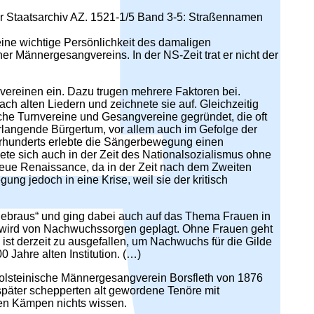
ur Staatsarchiv AZ. 1521-1/5 Band 3-5: Straßennamen
eine wichtige Persönlichkeit des damaligen
er Männergesangvereins. In der NS-Zeit trat er nicht der
ereinen ein. Dazu trugen mehrere Faktoren bei.
ch alten Liedern und zeichnete sie auf. Gleichzeitig
che Turnvereine und Gesangvereine gegründet, die oft
verlangende Bürgertum, vor allem auch im Gefolge der
Jahrhunderts erlebte die Sängerbewegung einen
ete sich auch in der Zeit des Nationalsozialismus ohne
eue Renaissance, da in der Zeit nach dem Zweiten
ng jedoch in eine Krise, weil sie der kritisch
ebraus“ und ging dabei auch auf das Thema Frauen in
, wird von Nachwuchssorgen geplagt. Ohne Frauen geht
ist derzeit zu ausgefallen, um Nachwuchs für die Gilde
Jahre alten Institution. (…)
holsteinische Männergesangverein Borsfleth von 1876
später schepperten alt gewordene Tenöre mit
en Kämpen nichts wissen.