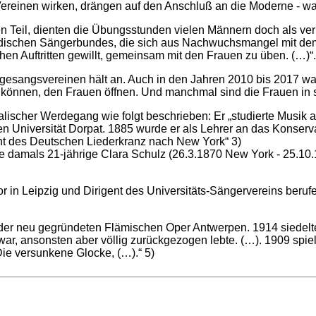
Vereinen wirken, drängen auf den Anschluß an die Moderne - was 
 Teil, dienten die Übungsstunden vielen Männern doch als verl
ischen Sängerbundes, die sich aus Nachwuchsmangel mit dem
ichen Auftritten gewillt, gemeinsam mit den Frauen zu üben. (…)“.
gesangsvereinen hält an. Auch in den Jahren 2010 bis 2017 war 
können, den Frauen öffnen. Und manchmal sind die Frauen in s
kalischer Werdegang wie folgt beschrieben: Er „studierte Musik 
en Universität Dorpat. 1885 wurde er als Lehrer an das Konserv
nt des Deutschen Liederkranz nach New York“ 3)
die damals 21-jährige Clara Schulz (26.3.1870 New York - 25.10
r in Leipzig und Dirigent des Universitäts-Sängervereins beruf
n der neu gegründeten Flämischen Oper Antwerpen. 1914 siedelt
ig war, ansonsten aber völlig zurückgezogen lebte. (…). 1909 spi
Die versunkene Glocke, (…).“ 5)