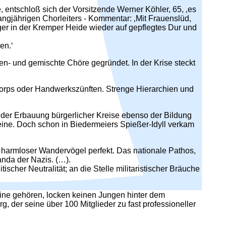
 entschloß sich der Vorsitzende Werner Köhler, 65, ‚es
ngjährigen Chorleiters - Kommentar: ‚Mit Frauenslüd,
ger in der Kremper Heide wieder auf gepflegtes Dur und
en.‘
en- und gemischte Chöre gegründet. In der Krise steckt
korps oder Handwerkszünften. Strenge Hierarchien und
 der Erbauung bürgerlicher Kreise ebenso der Bildung
reine. Doch schon in Biedermeiers Spießer-Idyll verkam
 harmloser Wandervögel perfekt. Das nationale Pathos,
anda der Nazis. (…).
cher Neutralität; an die Stelle militaristischer Bräuche
ine gehören, locken keinen Jungen hinter dem
 der seine über 100 Mitglieder zu fast professioneller