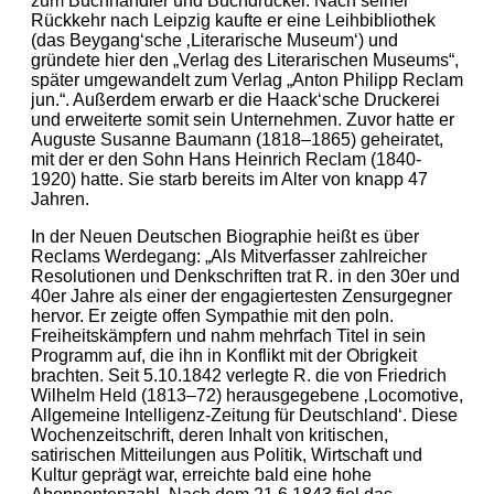
zum Buchhändler und Buchdrucker. Nach seiner
Rückkehr nach Leipzig kaufte er eine Leihbibliothek
(das Beygang‘sche ‚Literarische Museum‘) und
gründete hier den „Verlag des Literarischen Museums“,
später umgewandelt zum Verlag „Anton Philipp Reclam
jun.“. Außerdem erwarb er die Haack‘sche Druckerei
und erweiterte somit sein Unternehmen. Zuvor hatte er
Auguste Susanne Baumann (1818–1865) geheiratet,
mit der er den Sohn Hans Heinrich Reclam (1840-
1920) hatte. Sie starb bereits im Alter von knapp 47
Jahren.
In der Neuen Deutschen Biographie heißt es über
Reclams Werdegang: „Als Mitverfasser zahlreicher
Resolutionen und Denkschriften trat R. in den 30er und
40er Jahre als einer der engagiertesten Zensurgegner
hervor. Er zeigte offen Sympathie mit den poln.
Freiheitskämpfern und nahm mehrfach Titel in sein
Programm auf, die ihn in Konflikt mit der Obrigkeit
brachten. Seit 5.10.1842 verlegte R. die von Friedrich
Wilhelm Held (1813–72) herausgegebene ‚Locomotive,
Allgemeine Intelligenz-Zeitung für Deutschland‘. Diese
Wochenzeitschrift, deren Inhalt von kritischen,
satirischen Mitteilungen aus Politik, Wirtschaft und
Kultur geprägt war, erreichte bald eine hohe