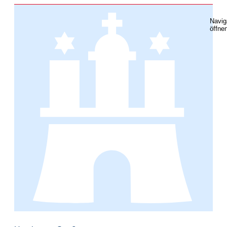
Navig
öffne