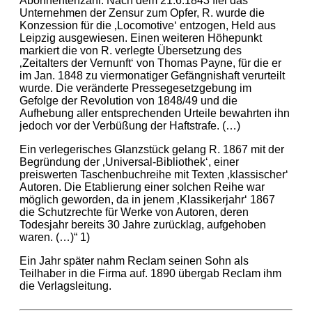
Abonnentenzahl. Nach dem 21.6.1843 fiel das
Unternehmen der Zensur zum Opfer, R. wurde die
Konzession für die ‚Locomotive‘ entzogen, Held aus
Leipzig ausgewiesen. Einen weiteren Höhepunkt
markiert die von R. verlegte Übersetzung des
‚Zeitalters der Vernunft‘ von Thomas Payne, für die er
im Jan. 1848 zu viermonatiger Gefängnishaft verurteilt
wurde. Die veränderte Pressegesetzgebung im
Gefolge der Revolution von 1848/49 und die
Aufhebung aller entsprechenden Urteile bewahrten ihn
jedoch vor der Verbüßung der Haftstrafe. (…)
Ein verlegerisches Glanzstück gelang R. 1867 mit der
Begründung der ‚Universal-Bibliothek‘, einer
preiswerten Taschenbuchreihe mit Texten ‚klassischer‘
Autoren. Die Etablierung einer solchen Reihe war
möglich geworden, da in jenem ‚Klassikerjahr‘ 1867
die Schutzrechte für Werke von Autoren, deren
Todesjahr bereits 30 Jahre zurücklag, aufgehoben
waren. (…)“ 1)
Ein Jahr später nahm Reclam seinen Sohn als
Teilhaber in die Firma auf. 1890 übergab Reclam ihm
die Verlagsleitung.