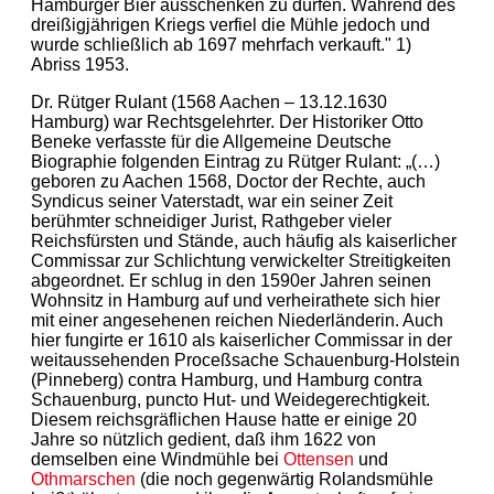
Hamburger Bier ausschenken zu dürfen. Während des
dreißigjährigen Kriegs verfiel die Mühle jedoch und
wurde schließlich ab 1697 mehrfach verkauft." 1)
Abriss 1953.
Dr. Rütger Rulant (1568 Aachen – 13.12.1630
Hamburg) war Rechtsgelehrter. Der Historiker Otto
Beneke verfasste für die Allgemeine Deutsche
Biographie folgenden Eintrag zu Rütger Rulant: „(…)
geboren zu Aachen 1568, Doctor der Rechte, auch
Syndicus seiner Vaterstadt, war ein seiner Zeit
berühmter schneidiger Jurist, Rathgeber vieler
Reichsfürsten und Stände, auch häufig als kaiserlicher
Commissar zur Schlichtung verwickelter Streitigkeiten
abgeordnet. Er schlug in den 1590er Jahren seinen
Wohnsitz in Hamburg auf und verheirathete sich hier
mit einer angesehenen reichen Niederländerin. Auch
hier fungirte er 1610 als kaiserlicher Commissar in der
weitaussehenden Proceßsache Schauenburg-Holstein
(Pinneberg) contra Hamburg, und Hamburg contra
Schauenburg, puncto Hut- und Weidegerechtigkeit.
Diesem reichsgräflichen Hause hatte er einige 20
Jahre so nützlich gedient, daß ihm 1622 von
demselben eine Windmühle bei
Ottensen
und
Othmarschen
(die noch gegenwärtig Rolandsmühle