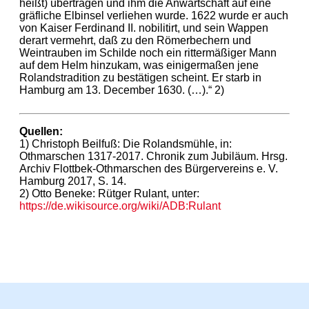
heißt) übertragen und ihm die Anwartschaft auf eine
gräfliche Elbinsel verliehen wurde. 1622 wurde er auch
von Kaiser Ferdinand II. nobilitirt, und sein Wappen
derart vermehrt, daß zu den Römerbechern und
Weintrauben im Schilde noch ein rittermäßiger Mann
auf dem Helm hinzukam, was einigermaßen jene
Rolandstradition zu bestätigen scheint. Er starb in
Hamburg am 13. December 1630. (…).“ 2)
Quellen:
1) Christoph Beilfuß: Die Rolandsmühle, in:
Othmarschen 1317-2017. Chronik zum Jubiläum. Hrsg.
Archiv Flottbek-Othmarschen des Bürgervereins e. V.
Hamburg 2017, S. 14.
2) Otto Beneke: Rütger Rulant, unter:
https://de.wikisource.org/wiki/ADB:Rulant