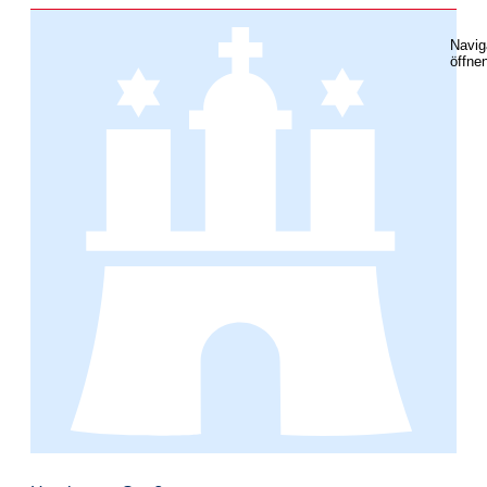
Navig
öffne