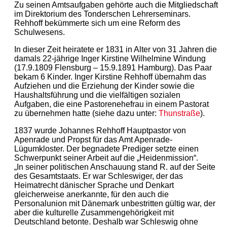
Zu seinen Amtsaufgaben gehörte auch die Mitgliedschaft
im Direktorium des Tonderschen Lehrerseminars.
Rehhoff bekümmerte sich um eine Reform des
Schulwesens.
In dieser Zeit heiratete er 1831 in Alter von 31 Jahren die
damals 22-jährige Inger Kirstine Wilhelmine Windung
(17.9.1809 Flensburg – 15.9.1891 Hamburg). Das Paar
bekam 6 Kinder. Inger Kirstine Rehhoff übernahm das
Aufziehen und die Erziehung der Kinder sowie die
Haushaltsführung und die vielfältigen sozialen
Aufgaben, die eine Pastorenehefrau in einem Pastorat
zu übernehmen hatte (siehe dazu unter:
Thunstraße
).
1837 wurde Johannes Rehhoff Hauptpastor von
Apenrade und Propst für das Amt Apenrade-
Lügumkloster. Der begnadete Prediger setzte einen
Schwerpunkt seiner Arbeit auf die „Heidenmission“.
„In seiner politischen Anschauung stand R. auf der Seite
des Gesamtstaats. Er war Schleswiger, der das
Heimatrecht dänischer Sprache und Denkart
gleicherweise anerkannte, für den auch die
Personalunion mit Dänemark unbestritten gültig war, der
aber die kulturelle Zusammengehörigkeit mit
Deutschland betonte. Deshalb war Schleswig ohne