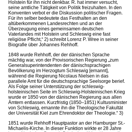
Holstein für ihn nicht denkbar. R. hat immer versucht,
seine amtliche Tätigkeit von Politik freizuhalten. In den
Konventen verbot er die Diskussion politischer Fragen.
Für ihn selber bedeutete das Festhalten an den
altüberkommenen Landesrechten und an der
Überzeugung eines gemeinsamen deutschen
Vaterlandes mit Holstein und Schleswig eine fast
religiöse Pflicht,“ 2) schreibt Lorenz P. Wree in seiner
Biografie über Johannes Rehhoff.
1848 wurde Rehhoff, der der dänischen Sprache
mächtig war, von der Provisorischen Regierung „zum
Generalsuperintendenten der dänischsprachigen
Bevölkerung im Herzogtum Schleswig [ernannt],
während die Regierung Nicolaus Nielsen in das
parallele Amt für die deutschsprachige Seelsorge berief.
Als Folge seiner Unterstützung der schleswig-
holsteinischen Seite im Schleswig-Holsteinischen Krieg
wurde er 1850 von der dänischen Regierung aus allen
Ämtern entlassen. Kurzfristig (1850–1851) Kultusminister
von Schleswig, ernannte ihn die Theologische Fakultät
der Universität Kiel zum Ehrendoktor der Theologie.“ 3)
1851 wurde Rehhoff Hauptpastor an der Hamburger St.-
Michaelis-Kirche. In dieser Funktion wirkte er 28 Jahre