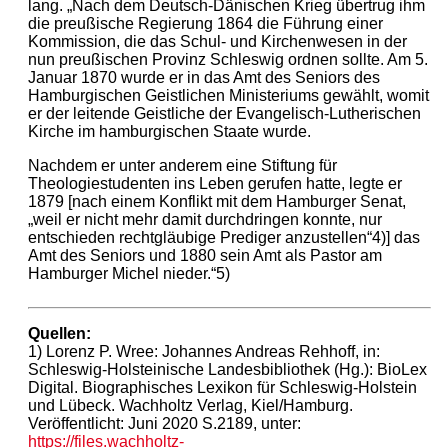
lang. „Nach dem Deutsch-Dänischen Krieg übertrug ihm
die preußische Regierung 1864 die Führung einer
Kommission, die das Schul- und Kirchenwesen in der
nun preußischen Provinz Schleswig ordnen sollte. Am 5.
Januar 1870 wurde er in das Amt des Seniors des
Hamburgischen Geistlichen Ministeriums gewählt, womit
er der leitende Geistliche der Evangelisch-Lutherischen
Kirche im hamburgischen Staate wurde.
Nachdem er unter anderem eine Stiftung für
Theologiestudenten ins Leben gerufen hatte, legte er
1879 [nach einem Konflikt mit dem Hamburger Senat,
„weil er nicht mehr damit durchdringen konnte, nur
entschieden rechtgläubige Prediger anzustellen“4)] das
Amt des Seniors und 1880 sein Amt als Pastor am
Hamburger Michel nieder.“5)
Quellen:
1) Lorenz P. Wree: Johannes Andreas Rehhoff, in:
Schleswig-Holsteinische Landesbibliothek (Hg.): BioLex
Digital. Biographisches Lexikon für Schleswig-Holstein
und Lübeck. Wachholtz Verlag, Kiel/Hamburg.
Veröffentlicht: Juni 2020 S.2189, unter:
https://files.wachholtz-