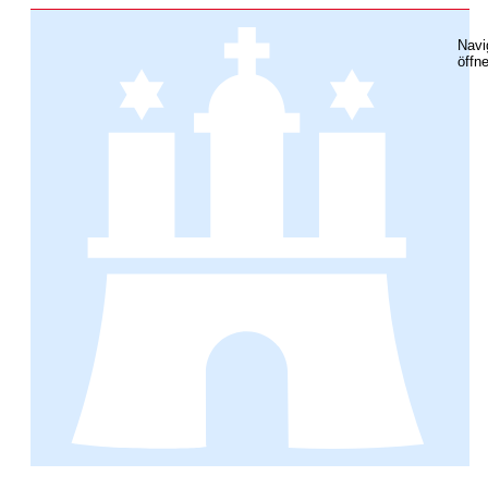
Navi
öffn