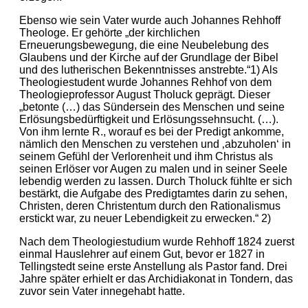
Ebenso wie sein Vater wurde auch Johannes Rehhoff
Theologe. Er gehörte „der kirchlichen
Erneuerungsbewegung, die eine Neubelebung des
Glaubens und der Kirche auf der Grundlage der Bibel
und des lutherischen Bekenntnisses anstrebte.“1) Als
Theologiestudent wurde Johannes Rehhof von dem
Theologieprofessor August Tholuck geprägt. Dieser
„betonte (…) das Sündersein des Menschen und seine
Erlösungsbedürftigkeit und Erlösungssehnsucht. (…).
Von ihm lernte R., worauf es bei der Predigt ankomme,
nämlich den Menschen zu verstehen und ‚abzuholen‘ in
seinem Gefühl der Verlorenheit und ihm Christus als
seinen Erlöser vor Augen zu malen und in seiner Seele
lebendig werden zu lassen. Durch Tholuck fühlte er sich
bestärkt, die Aufgabe des Predigtamtes darin zu sehen,
Christen, deren Christentum durch den Rationalismus
erstickt war, zu neuer Lebendigkeit zu erwecken.“ 2)
Nach dem Theologiestudium wurde Rehhoff 1824 zuerst
einmal Hauslehrer auf einem Gut, bevor er 1827 in
Tellingstedt seine erste Anstellung als Pastor fand. Drei
Jahre später erhielt er das Archidiakonat in Tondern, das
zuvor sein Vater innegehabt hatte.