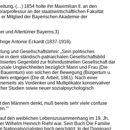
itung. (…) 1854 holte ihn Maximilian II. an den
rprofessur an der staatswirtschaftlichen Fakultät
e er Mitglied der Bayerischen Akademie der
r und Altertümer Bayerns.3)
ährige Antonie Eckardt (1837-1916).
llung und Gesellschaftslehre: „Sein politisches
e in dem ständisch-patriarchalen Gesellschaftsbild
isiertes Gegenbild zur frühindustriellen Gesellschaft dar
soziale Ungleichheiten bezüglich Mann und Frau (Die
 u. Bauerntum) von solchen der Bewegung (Bürgertum u.
iters entgegen (Die dt. Arbeit, 1861). Nach einer
erseits als Vordenker und Multiplikator konservativer
licher Studien sowie neuer sozialpsychologisch
mit den Männern denkt, muß bereits sehr viele confuse
n.‘“
luß auf den weiblichen Lebenszusammenhang im 19. Jh.
iker Wilhelm Heinrich Riehl war. Sein Buch Die Familie
n Nationalsozialisten hoch geschätzt. In der Dominanz