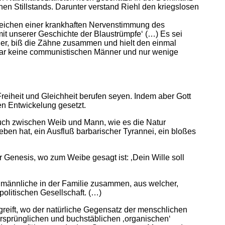
hen Stillstands. Darunter verstand Riehl den kriegslosen
hrzeichen einer krankhaften Nervenstimmung des
l mit unserer Geschichte der Blaustrümpfe‘ (…) Es sei
ener, biß die Zähne zusammen und hielt den einmal
 gar keine communistischen Männer und nur wenige
eiheit und Gleichheit berufen seyen. Indem aber Gott
en Entwickelung gesetzt.
uch zwischen Weib und Mann, wie es die Natur
ben hat, ein Ausfluß barbarischer Tyrannei, ein bloßes
r Genesis, wo zum Weibe gesagt ist: ‚Dein Wille soll
e männliche in der Familie zusammen, aus welcher,
politischen Gesellschaft. (…)
greift, wo der natürliche Gegensatz der menschlichen
 ursprünglichen und buchstäblichen ‚organischen‘