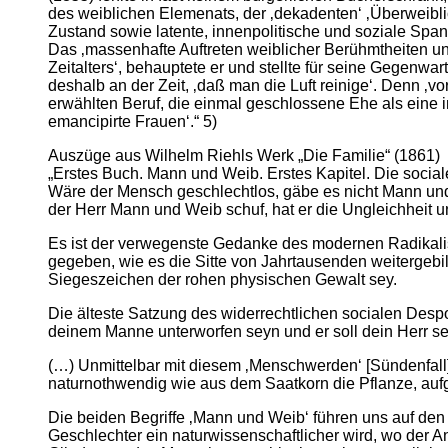
des weiblichen Elemenats, der ‚dekadenten‘ ‚Überweiblic
Zustand sowie latente, innenpolitische und soziale Spa
Das ‚massenhafte Auftreten weiblicher Berühmtheiten und
Zeitalters‘, behauptete er und stellte für seine Gegenwar
deshalb an der Zeit, ‚daß man die Luft reinige‘. Denn ‚
erwählten Beruf, die einmal geschlossene Ehe als eine
emancipirte Frauen‘.“ 5)
Auszüge aus Wilhelm Riehls Werk „Die Familie“ (1861)
„Erstes Buch. Mann und Weib. Erstes Kapitel. Die social
Wäre der Mensch geschlechtlos, gäbe es nicht Mann und 
der Herr Mann und Weib schuf, hat er die Ungleichheit 
Es ist der verwegenste Gedanke des modernen Radikali
gegeben, wie es die Sitte von Jahrtausenden weitergebil
Siegeszeichen der rohen physischen Gewalt sey.
Die älteste Satzung des widerrechtlichen socialen Despo
deinem Manne unterworfen seyn und er soll dein Herr se
(…) Unmittelbar mit diesem ‚Menschwerden‘ [Sündenfall]
naturnothwendig wie aus dem Saatkorn die Pflanze, aufge
Die beiden Begriffe ‚Mann und Weib‘ führen uns auf den 
Geschlechter ein naturwissenschaftlicher wird, wo der A