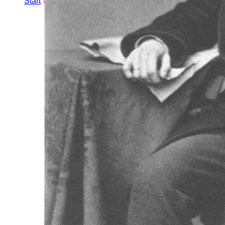
Start
»
Erweiterte Suche
» Riehlstraße