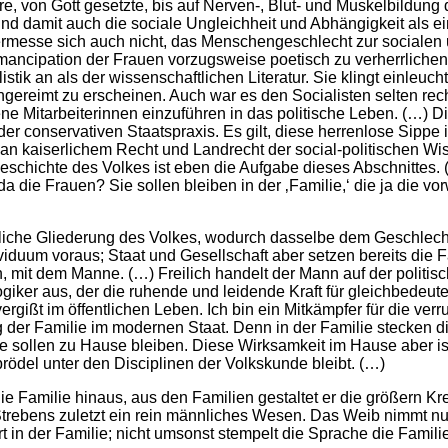
, von Gott gesetzte, bis auf Nerven-, Blut- und Muskelbildun
und damit auch die sociale Ungleichheit und Abhängigkeit als e
rmesse sich auch nicht, das Menschengeschlecht zur socialen u
mancipation der Frauen vorzugsweise poetisch zu verherrliche
tik an als der wissenschaftlichen Literatur. Sie klingt einleucht
ngereimt zu erscheinen. Auch war es den Socialisten selten rec
ene Mitarbeiterinnen einzuführen in das politische Leben. (…)
r conservativen Staatspraxis. Es gilt, diese herrenlose Sippe 
 an kaiserlichem Recht und Landrecht der social-politischen W
chichte des Volkes ist eben die Aufgabe dieses Abschnittes. 
a die Frauen? Sie sollen bleiben in der ‚Familie,‘ die ja die v
atürliche Gliederung des Volkes, wodurch dasselbe dem Geschlec
ividuum voraus; Staat und Gesellschaft aber setzen bereits die
thun, mit dem Manne. (…) Freilich handelt der Mann auf der poli
Logiker aus, der die ruhende und leidende Kraft für gleichbedeut
gißt im öffentlichen Leben. Ich bin ein Mitkämpfer für die verr
der Familie im modernen Staat. Denn in der Familie stecken die
sie sollen zu Hause bleiben. Diese Wirksamkeit im Hause aber i
rödel unter den Disciplinen der Volkskunde bleibt. (…)
e Familie hinaus, aus den Familien gestaltet er die größern Kr
Strebens zuletzt ein rein männliches Wesen. Das Weib nimmt nu
t in der Familie; nicht umsonst stempelt die Sprache die Familie