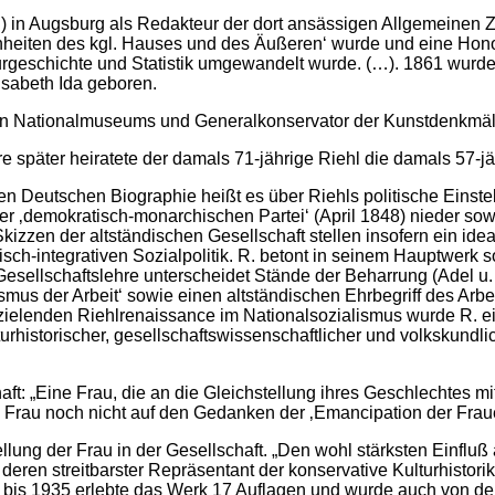
…) in Augsburg als Redakteur der dort ansässigen Allgemeinen Ze
eiten des kgl. Hauses und des Äußeren‘ wurde und eine Honora
ulturgeschichte und Statistik umgewandelt wurde. (…). 1861 wurd
isabeth Ida geboren.
hen Nationalmuseums und Generalkonservator der Kunstdenkmäle
re später heiratete der damals 71-jährige Riehl die damals 57-j
uen Deutschen Biographie heißt es über Riehls politische Einste
r ‚demokratisch-monarchischen Partei‘ (April 1848) nieder sowi
izzen der altständischen Gesellschaft stellen insofern ein ideal
sch-integrativen Sozialpolitik. R. betont in seinem Hauptwerk 
ne Gesellschaftslehre unterscheidet Stände der Beharrung (Adel
ismus der Arbeit‘ sowie einen altständischen Ehrbegriff des Arbe
ielenden Riehlrenaissance im Nationalsozialismus wurde R. ein
turhistorischer, gesellschaftswissenschaftlicher und volkskund
haft: „Eine Frau, die an die Gleichstellung ihres Geschlechtes 
e Frau noch nicht auf den Gedanken der ‚Emancipation der Fraue
tellung der Frau in der Gesellschaft. „Den wohl stärksten Einf
 deren streitbarster Repräsentant der konservative Kulturhistor
k; bis 1935 erlebte das Werk 17 Auflagen und wurde auch von de