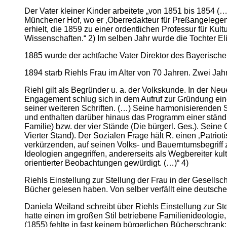
Der Vater kleiner Kinder arbeitete „von 1851 bis 1854 (
Münchener Hof, wo er ‚Oberredakteur für Preßangelegenh
erhielt, die 1859 zu einer ordentlichen Professur für K
Wissenschaften.“ 2) Im selben Jahr wurde die Tochter El
1885 wurde der achtfache Vater Direktor des Bayerisc
1894 starb Riehls Frau im Alter von 70 Jahren. Zwei Jah
Riehl gilt als Begründer u. a. der Volkskunde. In der Ne
Engagement schlug sich in dem Aufruf zur Gründung eine
seiner weiteren Schriften. (…) Seine harmonisierenden Sk
und enthalten darüber hinaus das Programm einer ständi
Familie) bzw. der vier Stände (Die bürgerl. Ges.). Sei
Vierter Stand). Der Sozialen Frage hält R. einen ‚Patriot
verkürzenden, auf seinen Volks- und Bauerntumsbegriff z
Ideologien angegriffen, andererseits als Wegbereiter kul
orientierter Beobachtungen gewürdigt. (…)“ 4)
Riehls Einstellung zur Stellung der Frau in der Gesellsc
Bücher gelesen haben. Von selber verfällt eine deutsch
Daniela Weiland schreibt über Riehls Einstellung zur S
hatte einen im großen Stil betriebene Familienideologie,
(1855) fehlte in fast keinem bürgerlichen Bücherschran