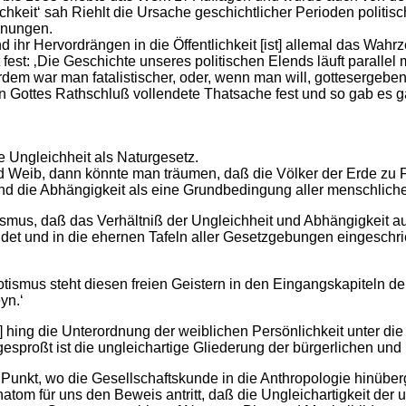
hkeit‘ sah Riehlt die Ursache geschichtlicher Perioden politisc
nnungen.
 ihr Hervordrängen in die Öffentlichkeit [ist] allemal das Wa
t fest: ‚Die Geschichte unseres politischen Elends läuft paralle
vordem war man fatalistischer, oder, wenn man will, gottesergeb
 in Gottes Rathschluß vollendete Thatsache fest und so gab es
e Ungleichheit als Naturgesetz.
Weib, dann könnte man träumen, daß die Völker der Erde zu Fr
und die Abhängigkeit als eine Grundbedingung aller menschlich
smus, daß das Verhältniß der Ungleichheit und Abhängigkeit a
det und in die ehernen Tafeln aller Gesetzgebungen eingeschrie
tismus steht diesen freien Geistern in den Eingangskapiteln de
yn.‘
 hing die Unterordnung der weiblichen Persönlichkeit unter di
sproßt ist die ungleichartige Gliederung der bürgerlichen und 
Punkt, wo die Gesellschaftskunde in die Anthropologie hinüber
natom für uns den Beweis antritt, daß die Ungleichartigkeit der