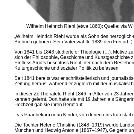
Wilhelm Heinrich Riehl (etwa 1860); Quelle: via
„Wilhelm Heinrich Riehl wurde als Sohn des herzoglich-
Biebrich geboren. Sein Vater wählte 1839 den Freitod. (
Von 1841 bis 1843 studierte er Theologie (…). Motive 
sich der Philosophie, Geschichte und Kunstgeschichte zu, 
Einfluss Arndts beschloss Riehl, der nach dem Bestehen d
Kulturgeschichte und sozialer Politik zu befassen.
Seit 1841 bereits war er schriftstellerisch und journali
Zeitung heraus, während er zugleich mit der musikalisch
In dieser Zeit heiratete Riehl 1846 im Alter von 23 Jahr
kennen gelernt. Dort hatte sie mit 19 Jahren als Sänger
Hochzeit gab sie ihren Beruf auf.
Das Paar bekam neun Kinder, von denen eins früh starb.
Die Tochter Helene Christine (1848–1919) wurde Landsc
München und Hedwig Antonie (1867–1947), Geigerin und 