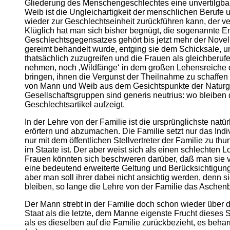
Gliederung des Menschengeschlechtes eine unvertilgbare
Weib ist die Ungleichartigkeit der menschlichen Berufe 
wieder zur Geschlechtseinheit zurückführen kann, der ve
Klüglich hat man sich bisher begnügt, die sogenannte E
Geschlechtsgegensatzes gehört bis jetzt mehr der Novellis
gereimt behandelt wurde, entging sie dem Schicksale, u
thatsächlich zuzugreifen und die Frauen als gleichberuf
nehmen, noch ‚Wildfänge‘ in dem großen Lehensreiche de
bringen, ihnen die Vergunst der Theilnahme zu schaffen
von Mann und Weib aus dem Gesichtspunkte der Naturges
Gesellschaftsgruppen sind generis neutrius: wo bleiben d
Geschlechtsartikel aufzeigt.
In der Lehre von der Familie ist die ursprünglichste n
erörtern und abzumachen. Die Familie setzt nur das Ind
nur mit dem öffentlichen Stellvertreter der Familie zu 
im Staate ist. Der aber weist sich als einen schlechten 
Frauen könnten sich beschweren darüber, daß man sie ver
eine bedeutend erweiterte Geltung und Berücksichtigung 
aber man soll ihrer dabei nicht ansichtig werden, denn 
bleiben, so lange die Lehre von der Familie das Aschenb
Der Mann strebt in der Familie doch schon wieder über di
Staat als die letzte, dem Manne eigenste Frucht dieses 
als es dieselben auf die Familie zurückbezieht, es beharr