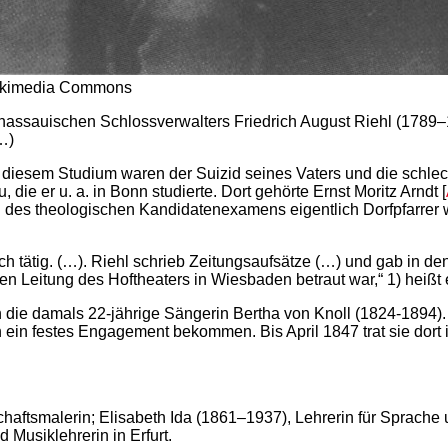
 Wikimedia Commons
nassauischen Schlossverwalters Friedrich August Riehl (1789–1
…)
zu diesem Studium waren der Suizid seines Vaters und die sch
die er u. a. in Bonn studierte. Dort gehörte Ernst Moritz Arndt [
es theologischen Kandidatenexamens eigentlich Dorfpfarrer werde
stisch tätig. (…). Riehl schrieb Zeitungsaufsätze (…) und gab i
en Leitung des Hoftheaters in Wiesbaden betraut war,“ 1) heißt 
en die damals 22-jährige Sängerin Bertha von Knoll (1824-1894).
in ein festes Engagement bekommen. Bis April 1847 trat sie dort
haftsmalerin; Elisabeth Ida (1861–1937), Lehrerin für Sprach
Musiklehrerin in Erfurt.