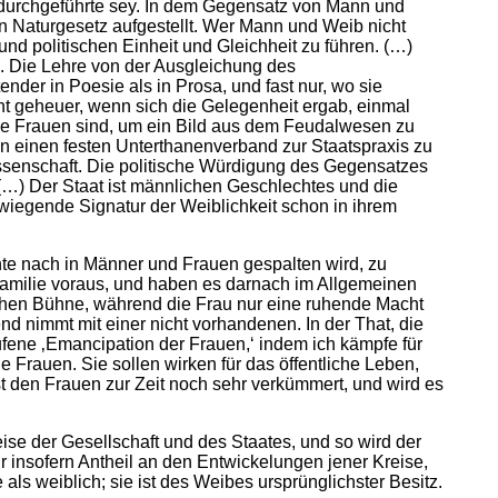
g durchgeführte sey. In dem Gegensatz von Mann und
in Naturgesetz aufgestellt. Wer Mann und Weib nicht
nd politischen Einheit und Gleichheit zu führen. (…)
n. Die Lehre von der Ausgleichung des
ender in Poesie als in Prosa, und fast nur, wo sie
ht geheuer, wenn sich die Gelegenheit ergab, einmal
 Die Frauen sind, um ein Bild aus dem Feudalwesen zu
in einen festen Unterthanenverband zur Staatspraxis zu
issenschaft. Die politische Würdigung des Gegensatzes
(…) Der Staat ist männlichen Geschlechtes und die
orwiegende Signatur der Weiblichkeit schon in ihrem
hte nach in Männer und Frauen gespalten wird, zu
 Familie voraus, und haben es darnach im Allgemeinen
tischen Bühne, während die Frau nur eine ruhende Macht
end nimmt mit einer nicht vorhandenen. In der That, die
ufene ‚Emancipation der Frauen,‘ indem ich kämpfe für
 Frauen. Sie sollen wirken für das öffentliche Leben,
st den Frauen zur Zeit noch sehr verkümmert, und wird es
eise der Gesellschaft und des Staates, und so wird der
r insofern Antheil an den Entwickelungen jener Kreise,
 als weiblich; sie ist des Weibes ursprünglichster Besitz.