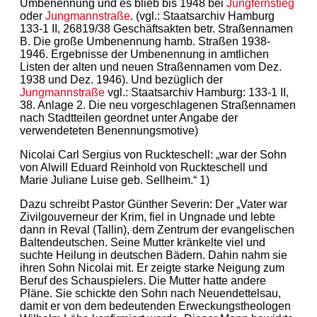
Umbenennung und es blieb bis 1948 bei
Jungfernstieg
oder
Jungmannstraße
. (vgl.: Staatsarchiv Hamburg
133-1 II, 26819/38 Geschäftsakten betr. Straßennamen
B. Die große Umbenennung hamb. Straßen 1938-
1946. Ergebnisse der Umbenennung in amtlichen
Listen der alten und neuen Straßennamen vom Dez.
1938 und Dez. 1946). Und bezüglich der
Jungmannstraße
vgl.: Staatsarchiv Hamburg: 133-1 II,
38. Anlage 2. Die neu vorgeschlagenen Straßennamen
nach Stadtteilen geordnet unter Angabe der
verwendeteten Benennungsmotive)
Nicolai Carl Sergius von Ruckteschell: „war der Sohn
von Alwill Eduard Reinhold von Ruckteschell und
Marie Juliane Luise geb. Sellheim.“ 1)
Dazu schreibt Pastor Günther Severin: Der „Vater war
Zivilgouverneur der Krim, fiel in Ungnade und lebte
dann in Reval (Tallin), dem Zentrum der evangelischen
Baltendeutschen. Seine Mutter kränkelte viel und
suchte Heilung in deutschen Bädern. Dahin nahm sie
ihren Sohn Nicolai mit. Er zeigte starke Neigung zum
Beruf des Schauspielers. Die Mutter hatte andere
Pläne. Sie schickte den Sohn nach Neuendettelsau,
damit er von dem bedeutenden Erweckungstheologen