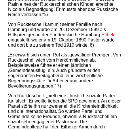
Patin eines der Ruckteschellschen Kinder, erreichte
Nicolais Begnadigung. Er musste aber das Russische
Reich verlassen.“5)
Von Ruckteschell kam mit seiner Familie nach
Hamburg und wurde am 20. Dezember 1889 als
Hilfsprediger an der Friedenskirche Hamburg
Eilbek
eingestellt, wo er am 19. Oktober 1890 Pastor wurde
und dort bis zu seinem Tod 1910 wirkte. 6)
„Er erwarb sich einen Ruf als ‚gewaltiger Prediger‘. Von
Ruckteschell wich vom Herkömmlichen ab.
Beispielsweise führte er einen jährlichen
‚Gemeindeausflug‘ ein. Auch gründete er den
sogenannten Freitagabend, eine wöchentliche
Begegnungsstätte für Arbeiter und andere
Bevölkerungsgruppen.“ 7)
Von Ruckteschell: „hielt eine christlich-soziale Partei
für falsch. Er wollte lieber die SPD gewinnen. An dieser
Partei störte ihn nur zweierlei: die Kirchenfeindlichkeit
und die Internationalität. So wurden Partei und
Gemeinde keine Freunde, obwohl v. Ruckteschell ein
sozial sehr engagierter Pastor war. Die
Gemeindepflege half den Eilbeker Armen durch