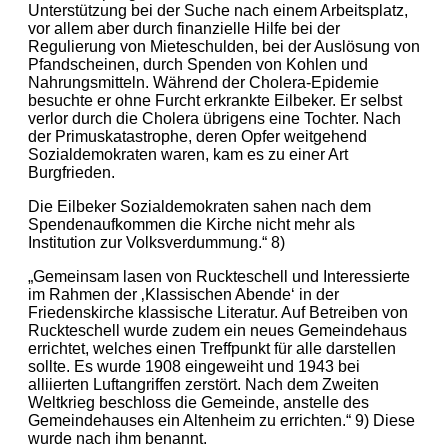
Unterstützung bei der Suche nach einem Arbeitsplatz,
vor allem aber durch finanzielle Hilfe bei der
Regulierung von Mieteschulden, bei der Auslösung von
Pfandscheinen, durch Spenden von Kohlen und
Nahrungsmitteln. Während der Cholera-Epidemie
besuchte er ohne Furcht erkrankte Eilbeker. Er selbst
verlor durch die Cholera übrigens eine Tochter. Nach
der Primuskatastrophe, deren Opfer weitgehend
Sozialdemokraten waren, kam es zu einer Art
Burgfrieden.
Die Eilbeker Sozialdemokraten sahen nach dem
Spendenaufkommen die Kirche nicht mehr als
Institution zur Volksverdummung.“ 8)
„Gemeinsam lasen von Ruckteschell und Interessierte
im Rahmen der ‚Klassischen Abende‘ in der
Friedenskirche klassische Literatur. Auf Betreiben von
Ruckteschell wurde zudem ein neues Gemeindehaus
errichtet, welches einen Treffpunkt für alle darstellen
sollte. Es wurde 1908 eingeweiht und 1943 bei
alliierten Luftangriffen zerstört. Nach dem Zweiten
Weltkrieg beschloss die Gemeinde, anstelle des
Gemeindehauses ein Altenheim zu errichten.“ 9) Diese
wurde nach ihm benannt.