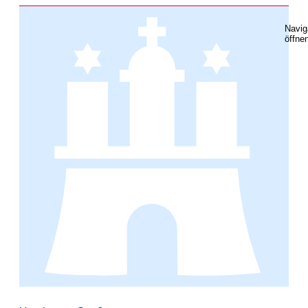
Navig
öffne