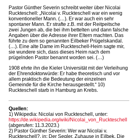
Pastor Günther Severin schreibt weiter über Nicolai
Ruckteschell: „Nicolai v. Ruckteschell war ein wenig
konventioneller Mann. (…). Er war auch ein sehr
spontaner Mann. Er strafte z.B. mit der Reitpeitsche
zwei Jungen ab, die bei ihm bettelten und dann falsche
Angaben über die Adresse ihrer Eltern machten. Das
führte zu dem so genannten Eilbeker Prügelskandal.
(…). Eine alte Dame im Ruckteschell-Heim sagte mir,
sie wundere sich, dass dieses Heim nach dem
prügelnden Pastor benannt worden sei. (…)
1908 ehrte ihn die Kieler Universität mit der Verleihung
der Ehrendoktorwürde: Er habe theoretisch und vor
allem praktisch die Bedeutung der einzelnen
Gemeinde für die Kirche herausgestellt.“ 10)
Ruckteschell starb in Hamburg an Krebs.
Quellen:
1) Wikipedia: Nicolai von Ruckteschell, unter:
https://de.wikipedia.org/wiki/Nicolai_von_Ruckteschell
(abgerufen: 11.3.2023.)
2) Pastor Günther Severin: Wer war Nicolai v.
Ruckteschell?, in: Der Segler. Zuhause in Eilbek. Die