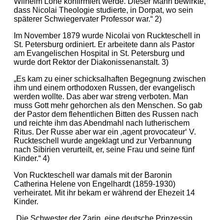
Wilhelm Löhe konfirmiert werde. Dieser Mann bewirkte,
dass Nicolai Theologie studierte, in Dorpat, wo sein
späterer Schwiegervater Professor war.“ 2)
Im November 1879 wurde Nicolai von Ruckteschell in
St. Petersburg ordiniert. Er arbeitete dann als Pastor
am Evangelischen Hospital in St. Petersburg und
wurde dort Rektor der Diakonissenanstalt. 3)
„Es kam zu einer schicksalhaften Begegnung zwischen
ihm und einem orthodoxen Russen, der evangelisch
werden wollte. Das aber war streng verboten. Man
muss Gott mehr gehorchen als den Menschen. So gab
der Pastor dem flehentlichen Bitten des Russen nach
und reichte ihm das Abendmahl nach lutherischem
Ritus. Der Russe aber war ein ‚agent provocateur‘ V.
Ruckteschell wurde angeklagt und zur Verbannung
nach Sibirien verurteilt, er, seine Frau und seine fünf
Kinder.“ 4)
Von Ruckteschell war damals mit der Baronin
Catherina Helene von Engelhardt (1859-1930)
verheiratet. Mit ihr bekam er während der Ehezeit 14
Kinder.
„Die Schwester der Zarin, eine deutsche Prinzessin,