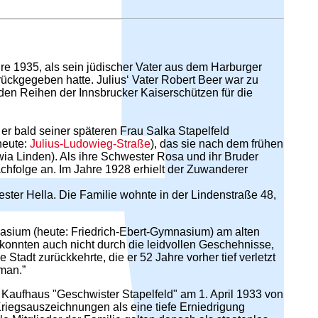
re 1935, als sein jüdischer Vater aus dem Harburger
ückgegeben hatte. Julius‘ Vater Robert Beer war zu
 den Reihen der Innsbrucker Kaiserschützen für die
 er bald seiner späteren Frau Salka Stapelfeld
heute:
Julius-Ludowieg-Straße
), das sie nach dem frühen
wia Linden). Als ihre Schwester Rosa und ihr Bruder
chfolge an. Im Jahre 1928 erhielt der Zuwanderer
ester Hella. Die Familie wohnte in der Lindenstraße 48,
asium (heute: Friedrich-Ebert-Gymnasium) am alten
onnten auch nicht durch die leidvollen Geschehnisse,
Stadt zurückkehrte, die er 52 Jahre vorher tief verletzt
 man.”
Kaufhaus "Geschwister Stapelfeld" am 1. April 1933 von
riegsauszeichnungen als eine tiefe Erniedrigung