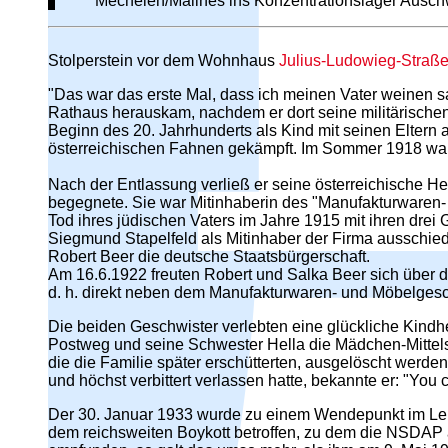
Mechelen/Malines ins Konzentrationslager Auschwit
Stolperstein vor dem Wohnhaus
Julius-Ludowieg-Straß
"Das war das erste Mal, dass ich meinen Vater weinen sa
Rathaus herauskam, nachdem er dort seine militärischen
Beginn des 20. Jahrhunderts als Kind mit seinen Eltern 
österreichischen Fahnen gekämpft. Im Sommer 1918 war 
Nach der Entlassung verließ er seine österreichische 
begegnete. Sie war Mitinhaberin des "Manufakturwaren- 
Tod ihres jüdischen Vaters im Jahre 1915 mit ihren drei
Siegmund Stapelfeld als Mitinhaber der Firma ausschied
Robert Beer die deutsche Staatsbürgerschaft.
Am 16.6.1922 freuten Robert und Salka Beer sich über di
d. h. direkt neben dem Manufakturwaren- und Möbelgesc
Die beiden Geschwister verlebten eine glückliche Kindhe
Postweg und seine Schwester Hella die Mädchen-Mittels
die die Familie später erschütterten, ausgelöscht werden.
und höchst verbittert verlassen hatte, bekannte er: "You 
Der 30. Januar 1933 wurde zu einem Wendepunkt im Lebe
dem reichsweiten Boykott betroffen, zu dem die NSDAP a