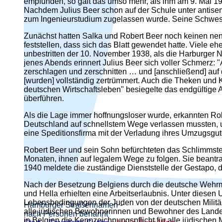
empfunden, so galt das umso mehr, als ihm am 9. Mai 193
Nachdem Julius Beer schon auf der Schule unter antisemi
zum Ingenieurstudium zugelassen wurde. Seine Schwest
Zunächst hatten Salka und Robert Beer noch keinen ne
feststellen, dass sich das Blatt gewendet hatte. Viele 
unbestritten der 10. November 1938, als die Harburger 
jenes Abends erinnert Julius Beer sich voller Schmerz: 
zerschlagen und zerschnitten … und [anschließend] auf 
[wurden] vollständig zertrümmert. Auch die Theken und
deutschen Wirtschaftsleben" besiegelte das endgültige 
überführen.
Als die Lage immer hoffnungsloser wurde, erkannten Ro
Deutschland auf schnellstem Wege verlassen mussten, um
eine Speditionsfirma mit der Verladung ihres Umzugsgute
Robert Beer und sein Sohn befürchteten das Schlimmste 
Monaten, ihnen auf legalem Wege zu folgen. Sie beantr
1940 meldete die zuständige Dienststelle der Gestapo, 
Nach der Besetzung Belgiens durch die deutsche Wehrm
und Hella erhielten eine Arbeitserlaubnis. Unter diesen
Lebensbedingungen der Juden von der deutschen Militärv
Hamburger Straßennamen -
alle jüdischen Bewohnerinnen und Bewohner des Landes 
nach Personen benannt
in Belgien die Kennzeichnungspflicht für alle jüdischen