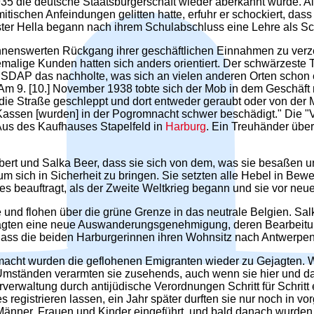
5 die deutsche Staatsbürgerschaft wieder aberkannt wurde. Alle
tischen Anfeindungen gelitten hatte, erfuhr er schockiert, das
er Hella begann nach ihrem Schulabschluss eine Lehre als Sc
nnenswerten Rückgang ihrer geschäftlichen Einnahmen zu ver
ehemalige Kunden hatten sich anders orientiert. Der schwärzeste
NSDAP das nachholte, was sich an vielen anderen Orten schon 
"Am 9. [10.] November 1938 tobte sich der Mob in dem Geschäft 
die Straße geschleppt und dort entweder geraubt oder von der 
 Kassen [wurden] in der Pogromnacht schwer beschädigt." Die 
Aus des Kaufhauses Stapelfeld in
Harburg
. Ein Treuhänder über
bert und Salka Beer, dass sie sich von dem, was sie besaßen u
 sich in Sicherheit zu bringen. Sie setzten alle Hebel in Bew
s beauftragt, als der Zweite Weltkrieg begann und sie vor neue
und flohen über die grüne Grenze in das neutrale Belgien. Sal
agten eine neue Auswanderungsgenehmigung, deren Bearbeitung
dass die beiden Harburgerinnen ihren Wohnsitz nach Antwerpen 
acht wurden die geflohenen Emigranten wieder zu Gejagten. We
 Umständen verarmten sie zusehends, auch wenn sie hier und da
erwaltung durch antijüdische Verordnungen Schritt für Schritt
registrieren lassen, ein Jahr später durften sie nur noch in 
 Männer, Frauen und Kinder eingeführt, und bald danach wurden 