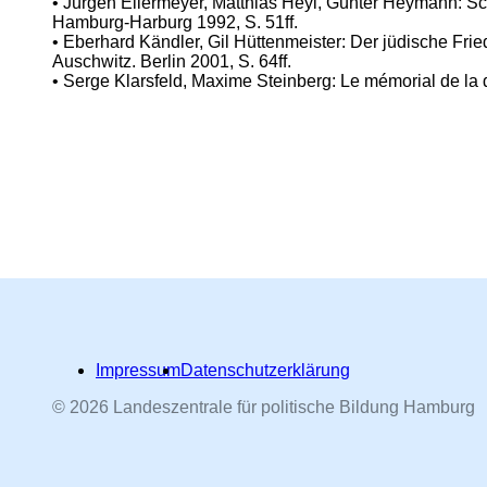
• Jürgen Ellermeyer, Matthias Heyl, Günter Heymann: Sc
Hamburg-Harburg 1992, S. 51ff.
• Eberhard Kändler, Gil Hüttenmeister: Der jüdische Fri
Auschwitz. Berlin 2001, S. 64ff.
• Serge Klarsfeld, Maxime Steinberg: Le mémorial de la 
Impressum
Datenschutzerklärung
© 2026 Landeszentrale für politische Bildung Hamburg