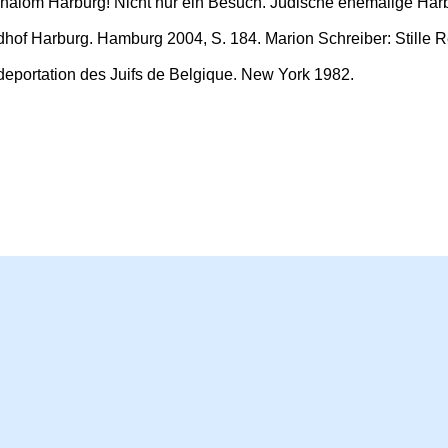
halom Harburg! Nicht nur ein Besuch. Jüdische ehemalige Harbu
edhof Harburg. Hamburg 2004, S. 184. Marion Schreiber: Stille 
deportation des Juifs de Belgique. New York 1982.