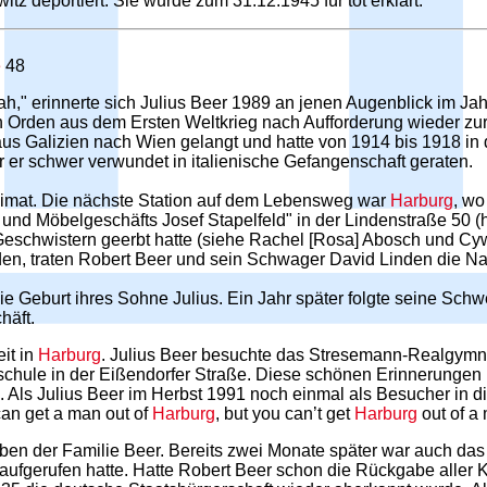
z deportiert. Sie wurde zum 31.12.1945 für tot erklärt.
e
48
h," erinnerte sich Julius Beer 1989 an jenen Augenblick im Jah
 Orden aus dem Ersten Weltkrieg nach Aufforderung wieder zur
aus Galizien nach Wien gelangt und hatte von 1914 bis 1918 in
er schwer verwundet in italienische Gefangenschaft geraten.
Heimat. Die nächste Station auf dem Lebensweg war
Harburg
, wo
und Möbelgeschäfts Josef Stapelfeld" in der Lindenstraße 50 (
 Geschwistern geerbt hatte (siehe Rachel [Rosa] Abosch und Cy
en, traten Robert Beer und sein Schwager David Linden die Na
e Geburt ihres Sohne Julius. Ein Jahr später folgte seine Schw
häft.
it in
Harburg
. Julius Beer besuchte das Stresemann-Realgymn
chule in der Eißendorfer Straße. Diese schönen Erinnerungen k
 Als Julius Beer im Herbst 1991 noch einmal als Besucher in die 
can get a man out of
Harburg
, but you can’t get
Harburg
out of a
n der Familie Beer. Bereits zwei Monate später war auch das 
ufgerufen hatte. Hatte Robert Beer schon die Rückgabe aller K