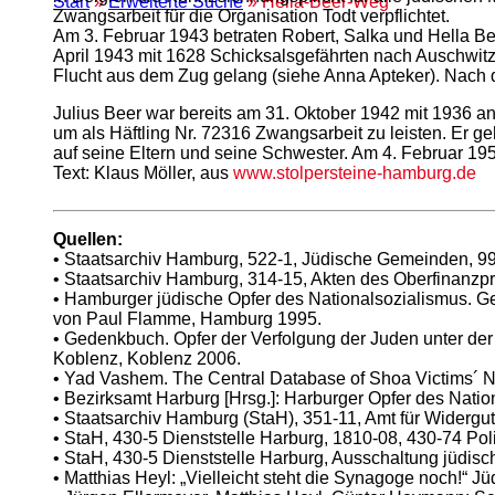
Start
»
Erweiterte Suche
» Hella-Beer-Weg
Zwangsarbeit für die Organisation Todt verpflichtet.
Am 3. Februar 1943 betraten Robert, Salka und Hella B
April 1943 mit 1628 Schicksalsgefährten nach Auschwitz d
Flucht aus dem Zug gelang (siehe Anna Apteker). Nach
Julius Beer war bereits am 31. Oktober 1942 mit 1936 
um als Häftling Nr. 72316 Zwangsarbeit zu leisten. Er 
auf seine Eltern und seine Schwester. Am 4. Februar 19
Text: Klaus Möller, aus
www.stolpersteine-hamburg.de
Quellen:
• Staatsarchiv Hamburg, 522-1, Jüdische Gemeinden, 99
• Staatsarchiv Hamburg, 314-15, Akten des Oberfinanzp
• Hamburger jüdische Opfer des Nationalsozialismus. Ge
von Paul Flamme, Hamburg 1995.
• Gedenkbuch. Opfer der Verfolgung der Juden unter der
Koblenz, Koblenz 2006.
• Yad Vashem. The Central Database of Shoa Victims´
• Bezirksamt Harburg [Hrsg.]: Harburger Opfer des Nat
• Staatsarchiv Hamburg (StaH), 351-11, Amt für Widerg
• StaH, 430-5 Dienststelle Harburg, 1810-08, 430-74 Pol
• StaH, 430-5 Dienststelle Harburg, Ausschaltung jüdisc
• Matthias Heyl: „Vielleicht steht die Synagoge noch!“ J