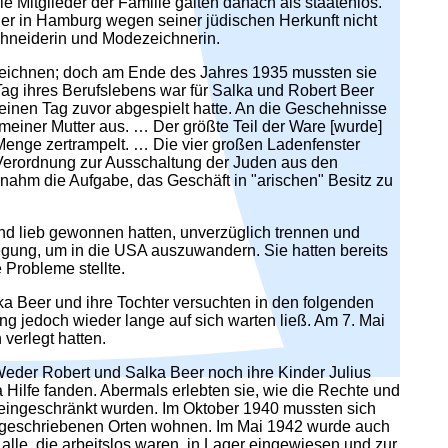
 Mitglieder der Familie galten danach als staatenlos.
s er in Hamburg wegen seiner jüdischen Herkunft nicht
hneiderin und Modezeichnerin.
zeichnen; doch am Ende des Jahres 1935 mussten sie
 Tag ihres Berufslebens war für Salka und Robert Beer
einen Tag zuvor abgespielt hatte. An die Geschehnisse
meiner Mutter aus. … Der größte Teil der Ware [wurde]
Menge zertrampelt. … Die vier großen Ladenfenster
"Verordnung zur Ausschaltung der Juden aus den
nahm die Aufgabe, das Geschäft in "arischen" Besitz zu
nd lieb gewonnen hatten, unverzüglich trennen und
egung, um in die USA auszuwandern. Sie hatten bereits
 Probleme stellte.
ka Beer und ihre Tochter versuchten in den folgenden
 jedoch wieder lange auf sich warten ließ. Am 7. Mai
verlegt hatten.
der Robert und Salka Beer noch ihre Kinder Julius
 Hilfe fanden. Abermals erlebten sie, wie die Rechte und
 eingeschränkt wurden. Im Oktober 1940 mussten sich
vorgeschriebenen Orten wohnen. Im Mai 1942 wurde auch
alle, die arbeitslos waren, in Lager eingewiesen und zur