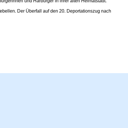
rgerinnen und Harburger in ihrer alten Heimatstadt.
Rebellen. Der Überfall auf den 20. Deportationszug nach