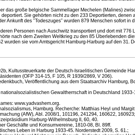
eer das große belgische Sammellager Mechelen (Malines) zwis
eportiert. Sie gehörten nicht zu den 233 Deportierten, denen a
 der Ankunft des "Todeszuges" wurden 879 Menschen sofort in 
anderen Personen nach Auschwitz transportiert und dort mit 7
gehörte nach dem Zweiten Weltkrieg zu den 85 Überlebenden dies
52 wurden sie vom Amtsgericht Hamburg-Harburg auf den 31. Dez
2b, Kultussteuerkarte der Deutsch-Israelitischen Gemeinde Ha
räsidenten (OFP 314-15, F 105, R 1939/2869, V 206).
denkbuch, Veröffentlichung aus dem Staatsarchiv Hamburg, Bd.
 nationalsozialistischen Gewaltherrschaft in Deutschland 1933
 Names: www.yadvashem.org.
ionalsozialismus, Hamburg. Recherche: Matthias Heyl und Marg
utmachung (AfW), Abl. 2008/1, 101196, 241294, 160622, 160923
izeipräsidium Harburg-Wilhelmsburg II, 60, 40.
her Geschäfte und Konsumvereine, 1810-08, Bl. 89ff.
üdisches Leben in Harburg 1933-45. Norderstedt 2009, S. 61.;