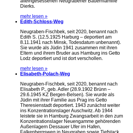
alteingesessenen Neugrabener Bauernfamilie
Dierks.
mehr lesen »
Edith-Schloss-Weg
Neugraben-Fischbek, seit 2020, benannt nach
Edith S. (12.5.1925 Harburg – deportiert am
8.11.1941 nach Minsk, Todesdatum unbenannt).
Sie wurde als Jüdin 1941 zusammen mit ihren
Eltern und ihrem Bruder aus Hamburg ins Getto
Lodz deportiert und ist dort verschollen.
mehr lesen »
Elisabeth-Polach-Weg
Neugraben-Fischbek, seit 2020, benannt nach
Elisabeth P., geb. Adler (28.9.1902 Brünn –
29.6.1945 KZ Bergen-Belsen). Sie wurde als
Jüdin mit ihrer Familie aus Prag ins Getto
Theresienstadt deportiert. 1943 zunächst weiter
ins Konzentrationslager Auschwitz. Ab 1944
leistete sie in Hamburg Zwangsarbeit in den zum
Konzentrationslager Neuengamme gehörenden
Außenlagern Dessauer Ufer im Hafen,
Falkenbergsweg in Neugraben sowie Tiefstack.