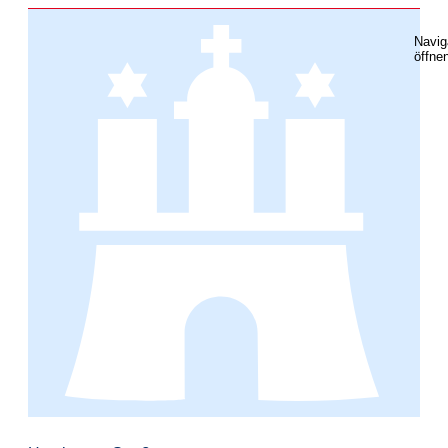
Navig
öffne