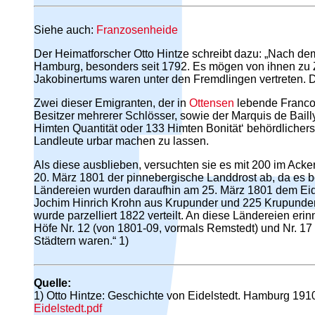
Siehe auch:
Franzosenheide
Der Heimatforscher Otto Hintze schreibt dazu: „Nach de
Hamburg, besonders seit 1792. Es mögen von ihnen zu
Jakobinertums waren unter den Fremdlingen vertreten. Di
Zwei dieser Emigranten, der in
Ottensen
lebende Francoi
Besitzer mehrerer Schlösser, sowie der Marquis de Baill
Himten Quantität oder 133 Himten Bonität‘ behördlichers
Landleute urbar machen zu lassen.
Als diese ausblieben, versuchten sie es mit 200 im Acke
20. März 1801 der pinnebergische Landdrost ab, da es b
Ländereien wurden daraufhin am 25. März 1801 dem Eid
Jochim Hinrich Krohn aus Krupunder und 225 Krupunde
wurde parzelliert 1822 verteilt. An diese Ländereien e
Höfe Nr. 12 (von 1801-09, vormals Remstedt) und Nr. 17 
Städtern waren.“ 1)
Quelle:
1) Otto Hintze: Geschichte von Eidelstedt. Hamburg 1910
Eidelstedt.pdf