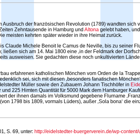
m Ausbruch der französischen Revolution (1789) wandten sich v
 Zeiten Zehntausende in Hamburg und
Altona
gelebt haben, und
e meisten kehrten später wieder in ihre Heimat zurück.
s Claude Michele Benoit le Camus de Neville, bis zu seiner Fl
y, ließen sich am 14. Mai 1800 eine ‚in der Feldmark der Dorfsc
eits ausweisen. Sie gedachten diese noch unkultivierten Lände
rbau erfahrenen katholischen Mönchen vom Orden de la Trappe (‚
edenklich sei, sich mit diesen ‚besonders fanatischen Mönchen
elstedter Müller sowie den Zubauern Johann Tischhöfer in
Eide
r und 225 Himten Quantität für 5000 Mark dem Hamburger Kau
rinnert der ihnen damals im Volksmund gegebene Flurname ‚Fran
(von 1798 bis 1809, vormals Lüders), außer ‚Sola bona‘ die ei
1, S. 69, unter:
http://eidelstedter-buergerverein.de/wp-conten