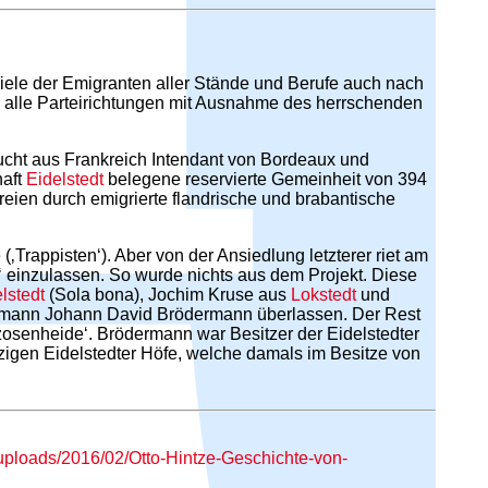
iele der Emigranten aller Stände und Berufe auch nach
 alle Parteirichtungen mit Ausnahme des herrschenden
ucht aus Frankreich Intendant von Bordeaux und
haft
Eidelstedt
belegene reservierte Gemeinheit von 394
reien durch emigrierte flandrische und brabantische
Trappisten‘). Aber von der Ansiedlung letzterer riet am
‘ einzulassen. So wurde nichts aus dem Projekt. Diese
lstedt
(Sola bona), Jochim Kruse aus
Lokstedt
und
fmann Johann David Brödermann überlassen. Der Rest
zosenheide‘. Brödermann war Besitzer der Eidelstedter
nzigen Eidelstedter Höfe, welche damals im Besitze von
t/uploads/2016/02/Otto-Hintze-Geschichte-von-