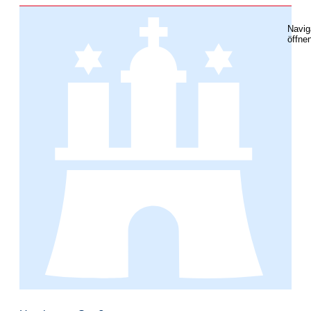
Navig
öffne