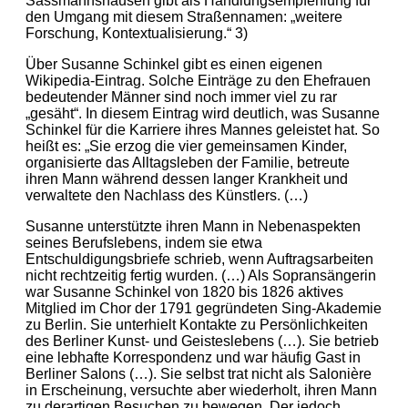
Sassmannshausen gibt als Handlungsempfehlung für
den Umgang mit diesem Straßennamen: „weitere
Forschung, Kontextualisierung.“ 3)
Über Susanne Schinkel gibt es einen eigenen
Wikipedia-Eintrag. Solche Einträge zu den Ehefrauen
bedeutender Männer sind noch immer viel zu rar
„gesäht“. In diesem Eintrag wird deutlich, was Susanne
Schinkel für die Karriere ihres Mannes geleistet hat. So
heißt es: „Sie erzog die vier gemeinsamen Kinder,
organisierte das Alltagsleben der Familie, betreute
ihren Mann während dessen langer Krankheit und
verwaltete den Nachlass des Künstlers. (…)
Susanne unterstützte ihren Mann in Nebenaspekten
seines Berufslebens, indem sie etwa
Entschuldigungsbriefe schrieb, wenn Auftragsarbeiten
nicht rechtzeitig fertig wurden. (…) Als Sopransängerin
war Susanne Schinkel von 1820 bis 1826 aktives
Mitglied im Chor der 1791 gegründeten Sing-Akademie
zu Berlin. Sie unterhielt Kontakte zu Persönlichkeiten
des Berliner Kunst- und Geisteslebens (…). Sie betrieb
eine lebhafte Korrespondenz und war häufig Gast in
Berliner Salons (…). Sie selbst trat nicht als Salonière
in Erscheinung, versuchte aber wiederholt, ihren Mann
zu derartigen Besuchen zu bewegen. Der jedoch