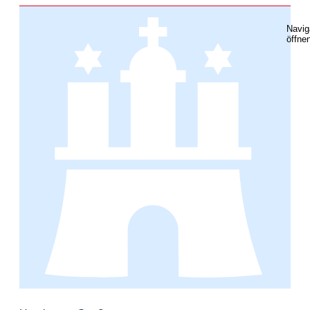
Navig
öffne