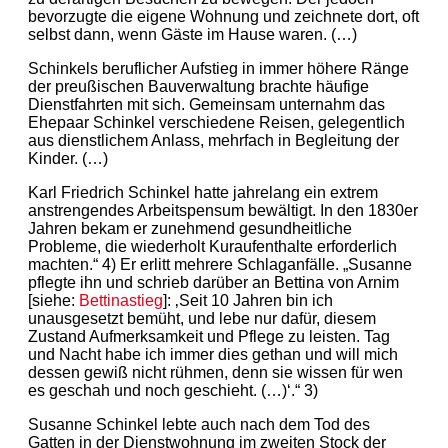
bevorzugte die eigene Wohnung und zeichnete dort, oft
selbst dann, wenn Gäste im Hause waren. (…)
Schinkels beruflicher Aufstieg in immer höhere Ränge
der preußischen Bauverwaltung brachte häufige
Dienstfahrten mit sich. Gemeinsam unternahm das
Ehepaar Schinkel verschiedene Reisen, gelegentlich
aus dienstlichem Anlass, mehrfach in Begleitung der
Kinder. (…)
Karl Friedrich Schinkel hatte jahrelang ein extrem
anstrengendes Arbeitspensum bewältigt. In den 1830er
Jahren bekam er zunehmend gesundheitliche
Probleme, die wiederholt Kuraufenthalte erforderlich
machten.“ 4) Er erlitt mehrere Schlaganfälle. „Susanne
pflegte ihn und schrieb darüber an Bettina von Arnim
[siehe:
Bettinastieg
]: ‚Seit 10 Jahren bin ich
unausgesetzt bemüht, und lebe nur dafür, diesem
Zustand Aufmerksamkeit und Pflege zu leisten. Tag
und Nacht habe ich immer dies gethan und will mich
dessen gewiß nicht rühmen, denn sie wissen für wen
es geschah und noch geschieht. (…)‘.“ 3)
Susanne Schinkel lebte auch nach dem Tod des
Gatten in der Dienstwohnung im zweiten Stock der