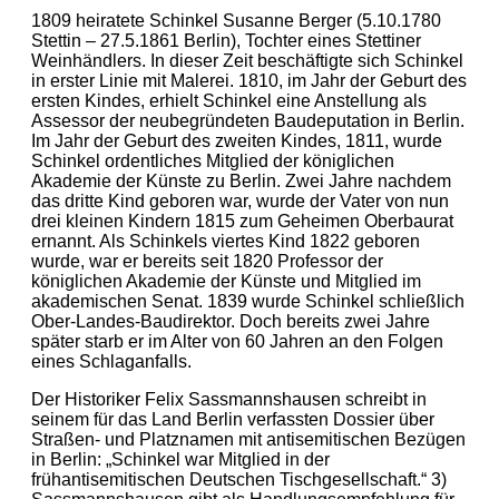
1809 heiratete Schinkel Susanne Berger (5.10.1780
Stettin – 27.5.1861 Berlin), Tochter eines Stettiner
Weinhändlers. In dieser Zeit beschäftigte sich Schinkel
in erster Linie mit Malerei. 1810, im Jahr der Geburt des
ersten Kindes, erhielt Schinkel eine Anstellung als
Assessor der neubegründeten Baudeputation in Berlin.
Im Jahr der Geburt des zweiten Kindes, 1811, wurde
Schinkel ordentliches Mitglied der königlichen
Akademie der Künste zu Berlin. Zwei Jahre nachdem
das dritte Kind geboren war, wurde der Vater von nun
drei kleinen Kindern 1815 zum Geheimen Oberbaurat
ernannt. Als Schinkels viertes Kind 1822 geboren
wurde, war er bereits seit 1820 Professor der
königlichen Akademie der Künste und Mitglied im
akademischen Senat. 1839 wurde Schinkel schließlich
Ober-Landes-Baudirektor. Doch bereits zwei Jahre
später starb er im Alter von 60 Jahren an den Folgen
eines Schlaganfalls.
Der Historiker Felix Sassmannshausen schreibt in
seinem für das Land Berlin verfassten Dossier über
Straßen- und Platznamen mit antisemitischen Bezügen
in Berlin: „Schinkel war Mitglied in der
frühantisemitischen Deutschen Tischgesellschaft.“ 3)