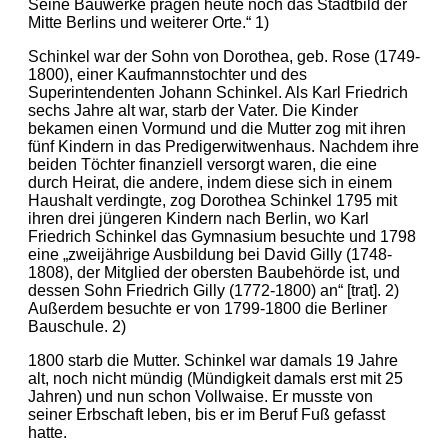
Seine Bauwerke prägen heute noch das Stadtbild der
Mitte Berlins und weiterer Orte.“ 1)
Schinkel war der Sohn von Dorothea, geb. Rose (1749-
1800), einer Kaufmannstochter und des
Superintendenten Johann Schinkel. Als Karl Friedrich
sechs Jahre alt war, starb der Vater. Die Kinder
bekamen einen Vormund und die Mutter zog mit ihren
fünf Kindern in das Predigerwitwenhaus. Nachdem ihre
beiden Töchter finanziell versorgt waren, die eine
durch Heirat, die andere, indem diese sich in einem
Haushalt verdingte, zog Dorothea Schinkel 1795 mit
ihren drei jüngeren Kindern nach Berlin, wo Karl
Friedrich Schinkel das Gymnasium besuchte und 1798
eine „zweijährige Ausbildung bei David Gilly (1748-
1808), der Mitglied der obersten Baubehörde ist, und
dessen Sohn Friedrich Gilly (1772-1800) an“ [trat]. 2)
Außerdem besuchte er von 1799-1800 die Berliner
Bauschule. 2)
1800 starb die Mutter. Schinkel war damals 19 Jahre
alt, noch nicht mündig (Mündigkeit damals erst mit 25
Jahren) und nun schon Vollwaise. Er musste von
seiner Erbschaft leben, bis er im Beruf Fuß gefasst
hatte.