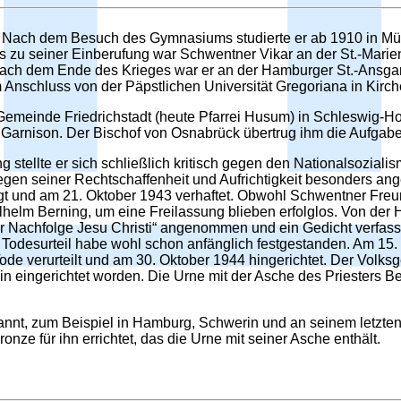
ach dem Besuch des Gymnasiums studierte er ab 1910 in Münst
s zu seiner Einberufung war Schwentner Vikar an der St.-Marie
. Nach dem Ende des Krieges war er an der Hamburger St.-Ansgar
m Anschluss von der Päpstlichen Universität Gregoriana in Kirch
 Gemeinde Friedrichstadt (heute Pfarrei Husum) in Schleswig-H
ige Garnison. Der Bischof von Osnabrück übertrug ihm die Aufga
ng stellte er sich schließlich kritisch gegen den Nationalsozial
gen seiner Rechtschaffenheit und Aufrichtigkeit besonders an
und am 21. Oktober 1943 verhaftet. Obwohl Schwentner Freunde u
 Berning, um eine Freilassung blieben erfolglos. Von der Haft
er Nachfolge Jesu Christi“ angenommen und ein Gedicht verfas
odesurteil habe wohl schon anfänglich festgestanden. Am 15
e verurteilt und am 30. Oktober 1944 hingerichtet. Der Volksge
in eingerichtet worden. Die Urne mit der Asche des Priesters 
nt, zum Beispiel in Hamburg, Schwerin und an seinem letzten 
nze für ihn errichtet, das die Urne mit seiner Asche enthält.