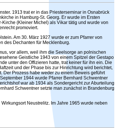
er. 1913 trat er in das Priesterseminar in Osnabrück
nkirche in Hamburg-St. Georg. Er wurde im Ersten
-Kirche (Kleiner Michel) als Vikar tätig und wurde von
enrecht promoviert.
olstein. Am 30. März 1927 wurde er zum Pfarrer von
ben des Dechanten für Mecklenburg.
ismus, vor allem, weil ihm die Seelsorge an polnischen
gesehene Geistliche 1943 von einem Spitzel der Gestapo
nter den Offizieren hatte, trat keiner für ihn ein. Die
zeit und der Phase bis zur Hinrichtung wird berichtet,
st. Der Prozess habe weder zu einem Beweis geführt
. September 1944 wurde Pfarrer Bernhard Schwentner
richtshof war ab 1934 als Sondergericht zur Aburteilung
Bernhard Schwentner setzte man zunächst in Brandenburg
Wirkungsort Neustrelitz. Im Jahre 1965 wurde neben