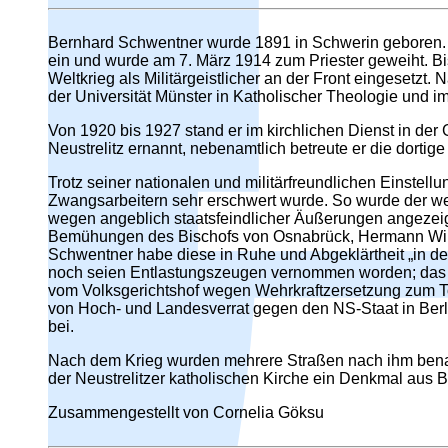
Bernhard Schwentner wurde 1891 in Schwerin geboren. N
ein und wurde am 7. März 1914 zum Priester geweiht. Bi
Weltkrieg als Militärgeistlicher an der Front eingesetzt
der Universität Münster in Katholischer Theologie und i
Von 1920 bis 1927 stand er im kirchlichen Dienst in der
Neustrelitz ernannt, nebenamtlich betreute er die dort
Trotz seiner nationalen und militärfreundlichen Einstellu
Zwangsarbeitern sehr erschwert wurde. So wurde der we
wegen angeblich staatsfeindlicher Äußerungen angezeigt 
Bemühungen des Bischofs von Osnabrück, Hermann Wilhelm
Schwentner habe diese in Ruhe und Abgeklärtheit „in d
noch seien Entlastungszeugen vernommen worden; das T
vom Volksgerichtshof wegen Wehrkraftzersetzung zum Tod
von Hoch- und Landesverrat gegen den NS-Staat in Berl
bei.
Nach dem Krieg wurden mehrere Straßen nach ihm benan
der Neustrelitzer katholischen Kirche ein Denkmal aus Bro
Zusammengestellt von Cornelia Göksu