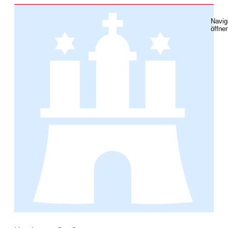
Navig
öffne