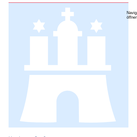
Navig
öffne