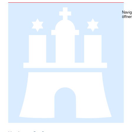
Navig
öffne