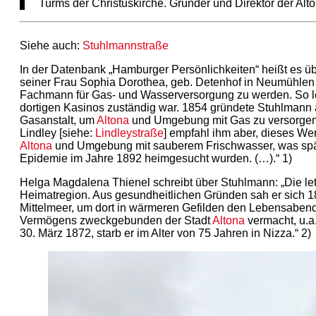
Turms der Christuskirche. Gründer und Direktor der Alt
Siehe auch:
Stuhlmannstraße
In der Datenbank „Hamburger Persönlichkeiten“ heißt es 
seiner Frau Sophia Dorothea, geb. Detenhof in Neumühlen
Fachmann für Gas- und Wasserversorgung zu werden. So lei
dortigen Kasinos zuständig war. 1854 gründete Stuhlmann 
Gasanstalt, um
Altona
und Umgebung mit Gas zu versorgen. U
Lindley [siehe:
Lindleystraße
] empfahl ihm aber, dieses We
Altona
und Umgebung mit sauberem Frischwasser, was späte
Epidemie im Jahre 1892 heimgesucht wurden. (…).“ 1)
Helga Magdalena Thienel schreibt über Stuhlmann: „Die let
Heimatregion. Aus gesundheitlichen Gründen sah er sich 186
Mittelmeer, um dort in wärmeren Gefilden den Lebensabend z
Vermögens zweckgebunden der Stadt
Altona
vermacht, u.a.
30. März 1872, starb er im Alter von 75 Jahren in Nizza.“ 2)