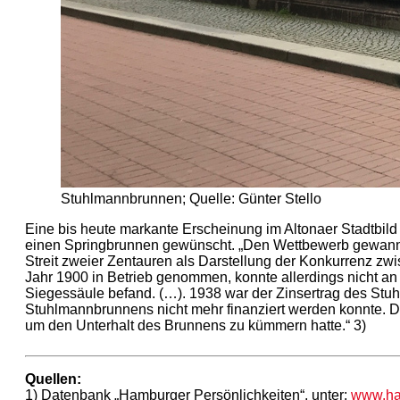
Stuhlmannbrunnen; Quelle: Günter Stello
Eine bis heute markante Erscheinung im Altonaer Stadtbild
einen Springbrunnen gewünscht. „Den Wettbewerb gewann d
Streit zweier Zentauren als Darstellung der Konkurrenz 
Jahr 1900 in Betrieb genommen, konnte allerdings nicht an
Siegessäule befand. (…). 1938 war der Zinsertrag des St
Stuhlmannbrunnens nicht mehr finanziert werden konnte. 
um den Unterhalt des Brunnens zu kümmern hatte.“ 3)
Quellen:
1) Datenbank „Hamburger Persönlichkeiten“, unter:
www.ham