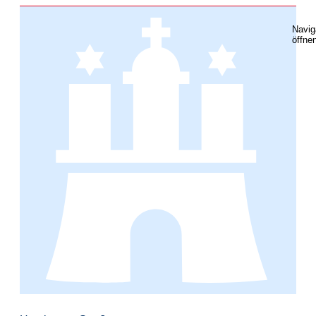
Navig
öffne