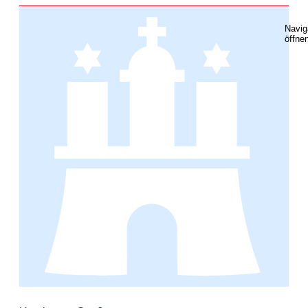
Navig
öffne