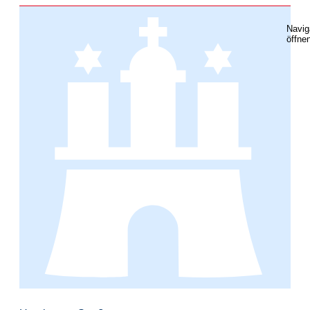
Navig
öffne