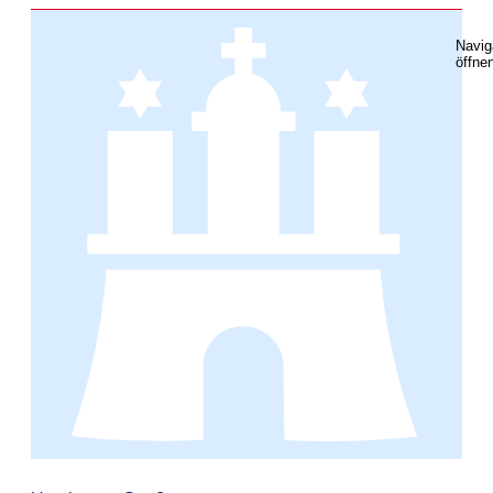
Navig
öffne