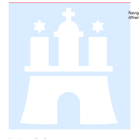
Navig
öffne