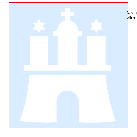
Navig
öffne