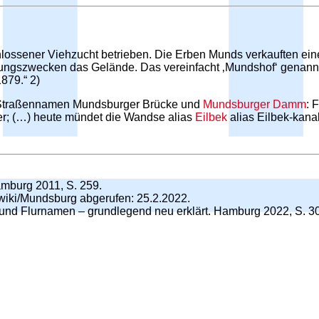
ossener Viehzucht betrieben. Die Erben Munds verkauften ein
gungszwecken das Gelände. Das vereinfacht ‚Mundshof‘ genan
879.“ 2)
ie Straßennamen Mundsburger Brücke und
Mundsburger Damm
: 
ter; (…) heute mündet die Wandse alias
Eilbek
alias Eilbek-kanal
mburg 2011, S. 259.
g/wiki/Mundsburg abgerufen: 25.2.2022.
 und Flurnamen – grundlegend neu erklärt. Hamburg 2022, S. 3