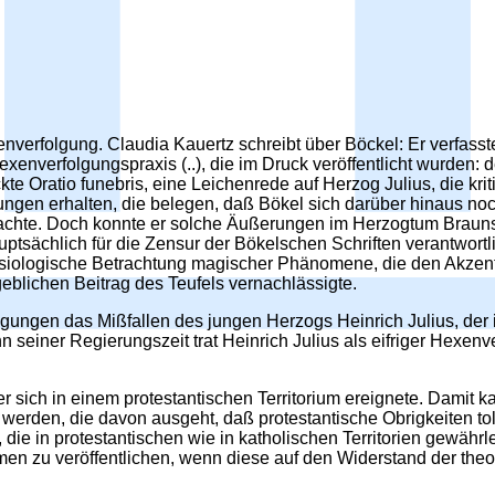
enverfolgung. Claudia Kauertz schreibt über Böckel: Er verfas
nverfolgungspraxis (..), die im Druck veröffentlicht wurden: d
kte Oratio funebris, eine Leichenrede auf Herzog Julius, die k
ungen erhalten, die belegen, daß Bökel sich darüber hinaus no
te. Doch konnte er solche Äußerungen im Herzogtum Braunsc
Hauptsächlich für die Zensur der Bökelschen Schriften verantwort
ysiologische Betrachtung magischer Phänomene, die den Akzent a
blichen Beitrag des Teufels vernachlässigte.
lgungen das Mißfallen des jungen Herzogs Heinrich Julius, der 
seiner Regierungszeit trat Heinrich Julius als eifriger Hexenve
r sich in einem protestantischen Territorium ereignete. Damit k
 werden, die davon ausgeht, daß protestantische Obrigkeiten to
die in protestantischen wie in katholischen Territorien gewährle
hmen zu veröffentlichen, wenn diese auf den Widerstand der th