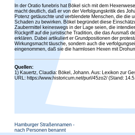
In der Oratio funebris hat Bökel sich mit dem Hexenwese
macht deutlich, daß er von der Verfolgungskritik des Jo
Potenz getäuschte und verblendete Menschen, die die un
Schaden zu bewirken. Bökel begründet diese Einschätzu
Zaubermittel keineswegs in der Lage seien, die intendie
Rückgriff auf die juristische Tradition, die das Ausmaß 
erklären. Dabei artikuliert er Grundpositionen der protes
Wirkungsmacht täusche, sondern auch die verfolgungsei
eingenommen, daß sie die harmlosen Hexen mit Drohung
Quellen:
1) Kauertz, Claudia: Bökel, Johann. Aus: Lexikon zur Ge
URL: https://www.historicum.net/purl/45zo2/ (Stand: 14.
Hamburger Straßennamen -
nach Personen benannt