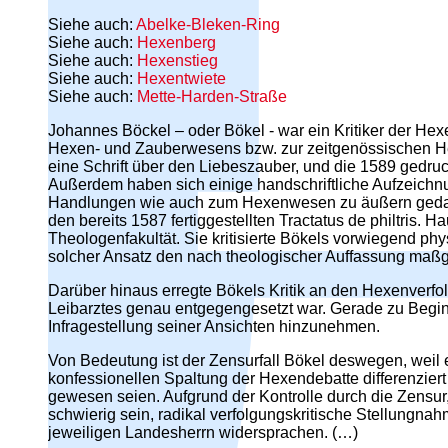
Siehe auch:
Abelke-Bleken-Ring
Siehe auch:
Hexenberg
Siehe auch:
Hexenstieg
Siehe auch:
Hexentwiete
Siehe auch:
Mette-Harden-Straße
Johannes Böckel – oder Bökel - war ein Kritiker der Hex
Hexen- und Zauberwesens bzw. zur zeitgenössischen Hexe
eine Schrift über den Liebeszauber, und die 1589 gedruc
Außerdem haben sich einige handschriftliche Aufzeichn
Handlungen wie auch zum Hexenwesen zu äußern gedach
den bereits 1587 fertiggestellten Tractatus de philtris. 
Theologenfakultät. Sie kritisierte Bökels vorwiegend ph
solcher Ansatz den nach theologischer Auffassung maßge
Darüber hinaus erregte Bökels Kritik an den Hexenverfo
Leibarztes genau entgegengesetzt war. Gerade zu Beginn 
Infragestellung seiner Ansichten hinzunehmen.
Von Bedeutung ist der Zensurfall Bökel deswegen, weil e
konfessionellen Spaltung der Hexendebatte differenziert
gewesen seien. Aufgrund der Kontrolle durch die Zensur, 
schwierig sein, radikal verfolgungskritische Stellungna
jeweiligen Landesherrn widersprachen. (…)