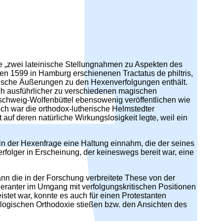
ste „zwei lateinische Stellungnahmen zu Aspekten des
en 1599 in Hamburg erschienenen Tractatus de philtris,
ritische Äußerungen zu den Hexenverfolgungen enthält.
ch ausführlicher zu verschiedenen magischen
hweig-Wolfenbüttel ebensowenig veröffentlichen wie
lich war die orthodox-lutherische Helmstedter
uf deren natürliche Wirkungslosigkeit legte, weil ein
in der Hexenfrage eine Haltung einnahm, die der seines
rfolger in Erscheinung, der keineswegs bereit war, eine
ann die in der Forschung verbreitete These von der
leranter im Umgang mit verfolgungskritischen Positionen
istet war, konnte es auch für einen Protestanten
eologischen Orthodoxie stießen bzw. den Ansichten des