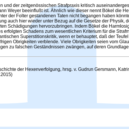
n und der zeitgenössischen Strafpraxis kritisch auseinanderges
hann Weyer beeinflußt ist. Ähnlich wie dieser nennt Bökel die
ter der Folter gestandenen Taten nicht begangen haben könnten
ng auch hier wieder unter Bezug auf die Gesetze der Physik,
rten Schädigungen hervorzubringen. Indem Bökel die Harmlosigke
des erfolgten Schadens zum wesentlichen Kriterium für die Stra
tantischen Superstitionskritik, wenn er behauptet, daß der Teufe
frigen Obrigkeiten verblende. Viele Obrigkeiten seien vom Gl
en zu falschen Geständnissen zwängen, auf deren Grundlage d
schichte der Hexenverfolgung, hrsg. v. Gudrun Gersmann, Katrin 
5.2015)