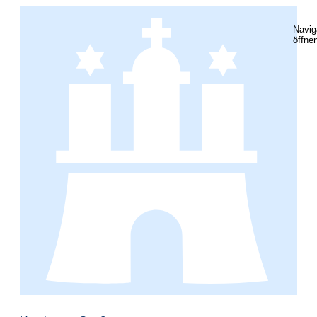
Navig
öffne