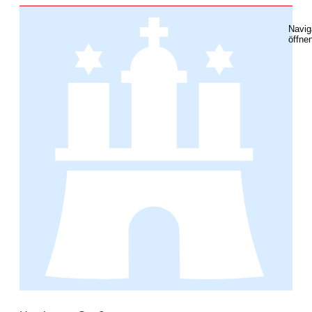
Navig
öffne