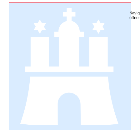
Navig
öffne