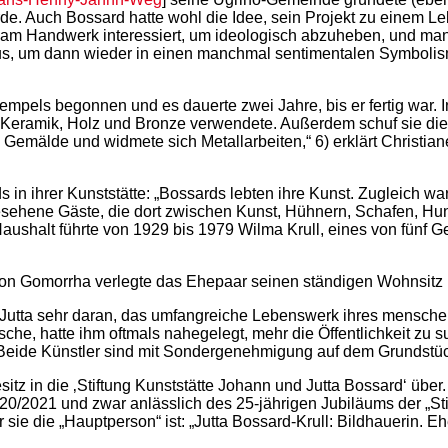
de. Auch Bossard hatte wohl die Idee, sein Projekt zu einem
am Handwerk interessiert, um ideologisch abzuheben, und man 
 um dann wieder in einen manchmal sentimentalen Symbolismus 
pels begonnen und es dauerte zwei Jahre, bis er fertig war. In
ie sie Keramik, Holz und Bronze verwendete. Außerdem schuf sie 
 Gemälde und widmete sich Metallarbeiten,“ 6) erklärt Christ
in ihrer Kunststätte: „Bossards lebten ihre Kunst. Zugleich wa
esehene Gäste, die dort zwischen Kunst, Hühnern, Schafen, H
alt führte von 1929 bis 1979 Wilma Krull, eines von fünf Gesc
n Gomorrha verlegte das Ehepaar seinen ständigen Wohnsitz n
 Jutta sehr daran, das umfangreiche Lebenswerk ihres mensch
sche, hatte ihm oftmals nahegelegt, mehr die Öffentlichkeit zu
eide Künstler sind mit Sondergenehmigung auf dem Grundstück 
z in die ‚Stiftung Kunststätte Johann und Jutta Bossard‘ über. 
020/2021 und zwar anlässlich des 25-jährigen Jubiläums der „St
r sie die „Hauptperson“ ist: „Jutta Bossard-Krull: Bildhauerin. E