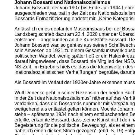
Johann Bossard und Nationalsozialismus
Johann Bossard, der von 1907 bis Ende Juli 1944 Lehre
ausgeschieden war, trat in der Zeit des Nationalsoziali
Bossards Entnazifizierung endetet mit: „Keine Kategoris
Anlässlich eines geplanten Museumsbaus bei der Bossar
Landsberg schrieb dazu am 22.4. 2020 unter der Übersch
entstehen – angebunden an die Kunststätte Bossard. Dere
Johann Bossard war, so geht es aus seinen Schriftwechse
sein Anwesen ab 1921 zu einem Gesamtkunstwerk ausbaute
politischen Wandel, wenig später ließ er ein Hakenkreu
darauf hingewiesen, dass Bossard nie Mitglied der NSDA
NS-Zeit. Im Ergebnis hieß es, dass die Ideenwelten des
‚nationalsozialistischen Verheißungen‘ begrüßte, darun
Als Bossard im Verlauf der 1930er-Jahre erkennen musst
Wulf Denecke geht in seiner Rezension der beiden Büch
in der Zeit des Nationalsozialismus“ näher auf das Verhäl
verdanken, dass die Bossareds nunmehr mit Verspätung 
weitgehend als entlastet gelten können. Mochte Johann
stehe – spätestens 1934 nach einem enttäuschenden Bes
erteilte, erkannte Bossard, dass ‚seine Kunst nicht den n
Begeisterung für die politische ‚Bewegung‘, als er eine
habe ich einen dicken Strich gezogen‘. (ebd. S. 19) Folg