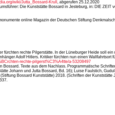
edia.org/wiki/Jutta_Bossard-Krull
, abgerufen 25.12.2020
umsführer: Die Kunststätte Bossard in Jesteburg, in: DIE ZEIT 
: monumente online Magazin der Deutschen Stiftung Denkmalsch
 fürchten rechte Pilgerstätte. In der Lüneburger Heide soll 
änger Adolf Hitlers. Kritiker fürchten nun einen Wallfahrtsort 
BCrchten-rechte-pilgerst%C3%A4tte/a-53208497
n Bossard. Texte aus dem Nachlass. Programmatische Schriften
stätte Johann und Jutta Bossard, Bd. 16); Luise Faulstich, Gudu
Stiftung Bossard Kunststätte) 2018. (Schriften der Kunststätte J
337.