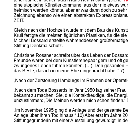
eine utopische Künstlerkommune, aus der nie etwas wur
heimisch werden könnte, aber er war dann doch zu sehr 
Zeichnung ebenso wie einen abstrakten Expressionismus,
ZEIT.
Gleich nach der Hochzeit wurde mit dem Bau des Kunsttem
Krull fertigte die meisten figürlichen Plastiken, für d
Michael Bossard erstellte währenddessen großformatige
Stiftung Denkmalschutz.
Christiane Rossner schreibt über das Leben der Bossards 
Freunde waren bei dem Künstlerehepaar gern und oft g
zwungenes Leben führen konnten. (…). Den gesamten Haush
das Beste, das ich in meine Ehe eingebracht habe.‘“ 7)
„Nach der Zerstörung Hamburgs im Rahmen der Operatio
„Nach dem Tode Bossards im Jahr 1950 lag seiner Frau
bekannt zu machen. Sie, die Kontaktfreudige, die Energi
umzustimmen: ‚Die Meinen werden mich schon finden.‘ B
„Im November 1995 ging die Anlage und der gesamte Besit
Anlage über ihren Tod hinaus.“ 10) Aber erst im Jahre 2
Stiftungsgründerin mit einer Ausstellung gewürdigt, in de