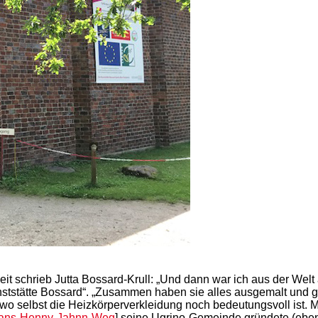
it schrieb Jutta Bossard-Krull: „Und dann war ich aus der Welt 
ststätte Bossard“. „Zusammen haben sie alles ausgemalt und g
n, wo selbst die Heizkörperverkleidung noch bedeutungsvoll ist.
ans-Henny-Jahnn-Weg
] seine Ugrino-Gemeinde gründete (ebenf