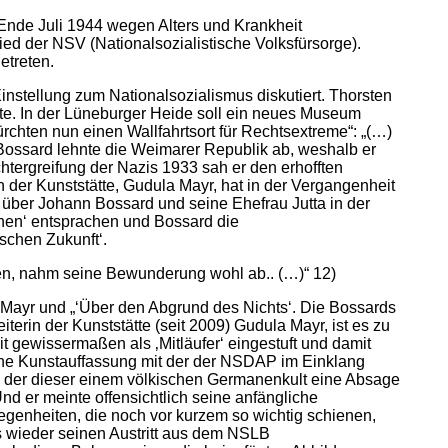
Ende Juli 1944 wegen Alters und Krankheit
ed der NSV (Nationalsozialistische Volksfürsorge).
etreten.
stellung zum Nationalsozialismus diskutiert. Thorsten
tte. In der Lüneburger Heide soll ein neues Museum
rchten nun einen Wallfahrtsort für Rechtsextreme“: „(…)
 Bossard lehnte die Weimarer Republik ab, weshalb er
tergreifung der Nazis 1933 sah er den erhofften
 der Kunststätte, Gudula Mayr, hat in der Vergangenheit
 über Johann Bossard und seine Ehefrau Jutta in der
onen‘ entsprachen und Bossard die
schen Zukunft‘.
ten, nahm seine Bewunderung wohl ab.. (…)“ 12)
Mayr und „‘Über den Abgrund des Nichts‘. Die Bossards
terin der Kunststätte (seit 2009) Gudula Mayr, ist es zu
gewissermaßen als ‚Mitläufer‘ eingestuft und damit
eine Kunstauffassung mit der der NSDAP im Einklang
n der dieser einem völkischen Germanenkult eine Absage
Und er meinte offensichtlich seine anfängliche
legenheiten, die noch vor kurzem so wichtig schienen,
its wieder seinen Austritt aus dem NSLB