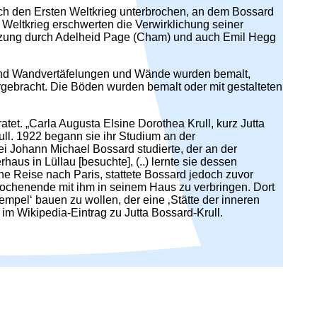
rch den Ersten Weltkrieg unterbrochen, an dem Bossard
 Weltkrieg erschwerten die Verwirklichung seiner
tützung durch Adelheid Page (Cham) und auch Emil Hegg
 und Wandvertäfelungen und Wände wurden bemalt,
ergebracht. Die Böden wurden bemalt oder mit gestalteten
tet. „Carla Augusta Elsine Dorothea Krull, kurz Jutta
ull. 1922 begann sie ihr Studium an der
i Johann Michael Bossard studierte, der an der
us in Lüllau [besuchte], (..) lernte sie dessen
e Reise nach Paris, stattete Bossard jedoch zuvor
ochenende mit ihm in seinem Haus zu verbringen. Dort
empel‘ bauen zu wollen, der eine ‚Stätte der inneren
s im Wikipedia-Eintrag zu Jutta Bossard-Krull.