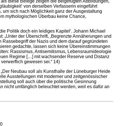
r als diese Belege zeigen die beigefügten Abbildungen,
gläubigkeit‘ von derselben Verfasserin eingeführt
n, um sich nach Möglichkeit ganz der Ausgestaltung
 ihrem mythologischen Überbau keine Chance,
ie Politik doch ein leidiges Kapitel‘. Johann Michael
st: „Unter der Überschrift, ‚Begrenzte Annäherungen und
en Rassebegriff der Nazis und dem darauf gegründeten
isieren gedachte, lassen sich keine Übereinstimmungen
nhalten: Rassismus, Antisemitismus, Lebensraumideologie
 ‚neuen Regime […] mit wachsender Reserve und Distanz
 verwerflich gewesen sei.“ 14)
„Der Neubau soll als Kunsthalle der Lüneburger Heide
elle Ausstellungen mit moderner und zeitgenössischer
tellung soll auch über die politische Gesinnung
n nicht umfänglich beleuchtet werden, weil es dafür an
20