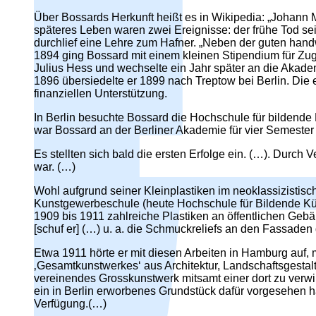
Über Bossards Herkunft heißt es in Wikipedia: „Johann
späteres Leben waren zwei Ereignisse: der frühe Tod se
durchlief eine Lehre zum Hafner. „Neben der guten hand
1894 ging Bossard mit einem kleinen Stipendium für Zu
Julius Hess und wechselte ein Jahr später an die Akade
1896 übersiedelte er 1899 nach Treptow bei Berlin. Die e
finanziellen Unterstützung.
In Berlin besuchte Bossard die Hochschule für bildend
war Bossard an der Berliner Akademie für vier Semester 
Es stellten sich bald die ersten Erfolge ein. (…). Durch
war. (…)
Wohl aufgrund seiner Kleinplastiken im neoklassizistisch
Kunstgewerbeschule (heute Hochschule für Bildende Künst
1909 bis 1911 zahlreiche Plastiken an öffentlichen Ge
[schuf er] (…) u. a. die Schmuckreliefs an den Fassad
Etwa 1911 hörte er mit diesen Arbeiten in Hamburg auf,
‚Gesamtkunstwerkes‘ aus Architektur, Landschaftsgestal
vereinendes Grosskunstwerk mitsamt einer dort zu verwir
ein in Berlin erworbenes Grundstück dafür vorgesehen 
Verfügung.(…)