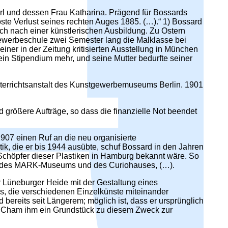
rl und dessen Frau Katharina. Prägend für Bossards
ste Verlust seines rechten Auges 1885. (…).“ 1) Bossard
ch nach einer künstlerischen Ausbildung. Zu Ostern
ewerbeschule zwei Semester lang die Malklasse bei
er in der Zeitung kritisierten Ausstellung in München
kein Stipendium mehr, und seine Mutter bedurfte seiner
nterrichtsanstalt des Kunstgewerbemuseums Berlin. 1901
d größere Aufträge, so dass die finanzielle Not beendet
1907 einen Ruf an die neu organisierte
ik, die er bis 1944 ausübte, schuf Bossard in den Jahren
Schöpfer dieser Plastiken in Hamburg bekannt wäre. So
sade des MARK-Museums und des Curiohauses, (…).
r Lüneburger Heide mit der Gestaltung eines
es, die verschiedenen Einzelkünste miteinander
bereits seit Längerem; möglich ist, dass er ursprünglich
in Cham ihm ein Grundstück zu diesem Zweck zur