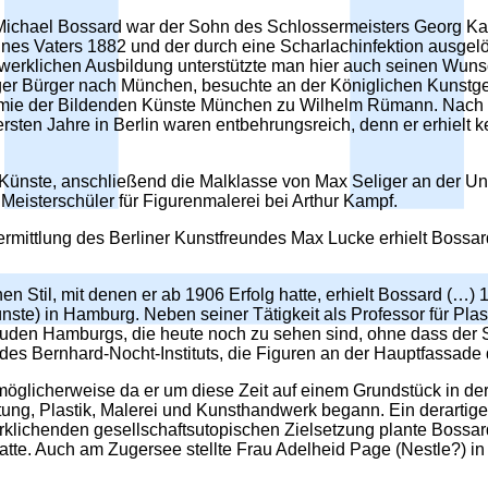
 Michael Bossard war der Sohn des Schlossermeisters Georg Ka
ines Vaters 1882 und der durch eine Scharlachinfektion ausgelö
werklichen Ausbildung unterstützte man hier auch seinen Wuns
ger Bürger nach München, besuchte an der Königlichen Kunstg
mie der Bildenden Künste München zu Wilhelm Rümann. Nach ein
rsten Jahre in Berlin waren entbehrungsreich, denn er erhielt 
e Künste, anschließend die Malklasse von Max Seliger an der U
Meisterschüler für Figurenmalerei bei Arthur Kampf.
 Vermittlung des Berliner Kunstfreundes Max Lucke erhielt Bossar
en Stil, mit denen er ab 1906 Erfolg hatte, erhielt Bossard (…) 
e) in Hamburg. Neben seiner Tätigkeit als Professor für Plast
bäuden Hamburgs, die heute noch zu sehen sind, ohne dass der 
en des Bernhard-Nocht-Instituts, die Figuren an der Hauptfas
 möglicherweise da er um diese Zeit auf einem Grundstück in de
tung, Plastik, Malerei und Kunsthandwerk begann. Ein derartig
klichenden gesellschaftsutopischen Zielsetzung plante Bossard 
hatte. Auch am Zugersee stellte Frau Adelheid Page (Nestle?) 