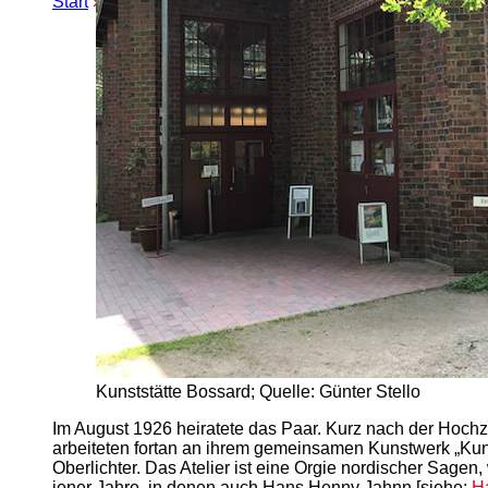
Start
»
Erweiterte Suche
» Bossardstraße
Kunststätte Bossard; Quelle: Günter Stello
Im August 1926 heiratete das Paar. Kurz nach der Hochze
arbeiteten fortan an ihrem gemeinsamen Kunstwerk „Kun
Oberlichter. Das Atelier ist eine Orgie nordischer Sage
jener Jahre, in denen auch Hans Henny Jahnn [siehe:
H