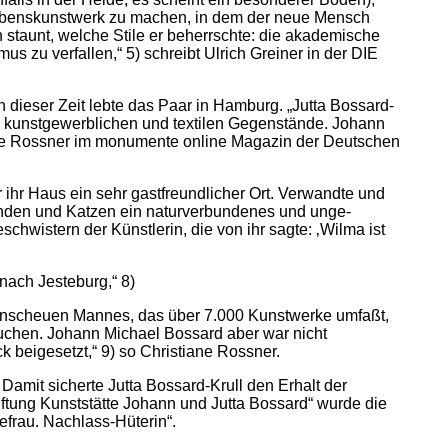
 Lebenskunstwerk zu machen, in dem der neue Mensch
staunt, welche Stile er beherrschte: die akademische
zu verfallen,“ 5) schreibt Ulrich Greiner in der DIE
 dieser Zeit lebte das Paar in Hamburg. „Jutta Bossard-
die kunstgewerblichen und textilen Gegenstände. Johann
iane Rossner im monumente online Magazin der Deutschen
r ihr Haus ein sehr gastfreundlicher Ort. Verwandte und
unden und Katzen ein naturverbundenes und unge­
hwistern der Künstlerin, die von ihr sagte: ‚Wilma ist
ach Jesteburg,“ 8)
enscheuen Mannes, das über 7.000 Kunstwerke umfaßt,
 suchen. Johann Michael Bossard aber war nicht
beigesetzt,“ 9) so Christiane Rossner.
Damit sicherte Jutta Bossard-Krull den Erhalt der
iftung Kunststätte Johann und Jutta Bossard“ wurde die
hefrau. Nachlass-Hüterin“.