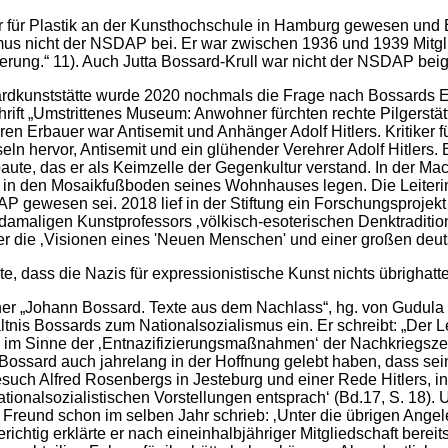
r für Plastik an der Kunsthochschule in Hamburg gewesen und 
smus nicht der NSDAP bei. Er war zwischen 1936 und 1939 Mitgli
ierung.“ 11). Auch Jutta Bossard-Krull war nicht der NSDAP beig
dkunststätte wurde 2020 nochmals die Frage nach Bossards Ein
rift „Umstrittenes Museum: Anwohner fürchten rechte Pilgerstä
n Erbauer war Antisemit und Anhänger Adolf Hitlers. Kritiker fü
ln hervor, Antisemit und ein glühender Verehrer Adolf Hitlers.
, das er als Keimzelle der Gegenkultur verstand. In der Mach
z in den Mosaikfußboden seines Wohnhauses legen. Die Leiterin
P gewesen sei. 2018 lief in der Stiftung ein Forschungsprojekt
 damaligen Kunstprofessors ‚völkisch-esoterischen Denktraditi
ter die ‚Visionen eines 'Neuen Menschen' und einer großen deut
e, dass die Nazis für expressionistische Kunst nichts übrighat
er „Johann Bossard. Texte aus dem Nachlass“, hg. von Gudula 
tnis Bossards zum Nationalsozialismus ein. Er schreibt: „Der Lei
im Sinne der ‚Entnazifizierungsmaßnahmen‘ der Nachkriegszeit 
 Bossard auch jahrelang in der Hoffnung gelebt haben, dass s
uch Alfred Rosenbergs in Jesteburg und einer Rede Hitlers, i
ationalsozialistischen Vorstellungen entsprach‘ (Bd.17, S. 18). 
m Freund schon im selben Jahr schrieb: ‚Unter die übrigen Ange
erichtig erklärte er nach eineinhalbjähriger Mitgliedschaft bere