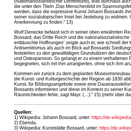
(Nationalsozialistischer Lehrerbund), was durchaus auch
die unter den Titeln ‚Das Menschenbild im Spannungsfeld 
werden, dass die expressive Kunst Johann Bossards ihm d
seiner sozialutopischen Insel bei Jesteburg zu widmen. 
Anerkennung zu finden.“ 13)
Wulf Denecke befasst sich in seiner oben erwähnten Rezen
Bossard, das Dritte Reich und die nationalsozialistisch
enttäuschte Hoffnungen‘ zeigte auch er, wie schnell de
Antisemitismus als auch im Blick auf Bossards Siedlung
feststellen zu den gewalttätigen Grundsätzen der deutsc
und Ostexpansion. So gelangt er zu einem verhaltenen F
begegneten, sich mit ihm arrangierten, ohne sich ihm anz
Kommen wir zurück zu dem geplanten Museumsneubau bei
die Kunst- und Kulturgeschichte der Region ab 1830 abb
Kunst, für Bildungsangebote sowie eine Dauerausstellun
Bossards informieren und diese im Kontext zu seiner Kun
Räumlichkeiten fehle, sagt Mayr. (…).“ 15) (mehr über 
Quellen:
1) Wikipedia: Johann Bossard, unter:
https://de.wikiped
2) Ebenda.
3) Wikipedia: Kunststätte Bossard, unter:
https://de.wik