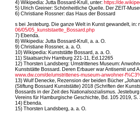
4) Wikipedia: Jutta Bossard-Krull, unter:
https://de.wikip
5) Ulrich Greiner: Schönheitliche Quelle. Der ZEIT-Muse
6) Christiane Rossner: das Haus der Bossard
s bei Jesteburg. Die ganze Welt in Kunst gewandelt, in
06/05/05_kunststaette_Bossard.php
7) Ebenda.
8) Wikipedia: Jutta Bossard-Krull, a. a. O.
9) Christiane Rossner, a. a. O.
10) Wikipedia: Kunststätte Bossard, a. a. O.
11) Staatsarchiv Hamburg 221-11, Ed.12265
12) Thorsten Landsberg: Umstrittenes Museum: Anwohner
Kunststätte Bossard. Deren Erbauer war Antisemit und Anh
www.dw.com/de/umstrittenes-museum-anwohner-f%C3%
13) Wulf Denecke, Rezension der beiden Bücher „Johan
(Stiftung Bossard Kunststätte) 2018 (Schriften der Kunst
Bossards in der Zeit des Nationalsozialismus. Jesteburg (
Vereins für Hamburgische Geschichte, Bd. 105 2019, S. 
14) Ebenda.
15) Thorsten Landsberg, a. a. O.