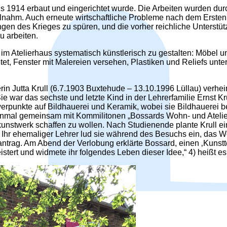
is 1914 erbaut und eingerichtet wurde. Die Arbeiten wurden du
teilnahm. Auch erneute wirtschaftliche Probleme nach dem Ersten
ngen des Krieges zu spüren, und die vorher reichliche Unters
u arbeiten.
m Atelierhaus systematisch künstlerisch zu gestalten: Möbel
et, Fenster mit Malereien versehen, Plastiken und Reliefs unt
n Jutta Krull (6.7.1903 Buxtehude – 13.10.1996 Lüllau) verheira
e war das sechste und letzte Kind in der Lehrerfamilie Ernst Kr
rpunkte auf Bildhauerei und Keramik, wobei sie Bildhauerei be
inmal gemeinsam mit Kommilitonen „Bossards Wohn- und Atelierha
nstwerk schaffen zu wollen. Nach Studienende plante Krull ein
hr ehemaliger Lehrer lud sie während des Besuchs ein, das W
santrag. Am Abend der Verlobung erklärte Bossard, einen ‚Kunstt
geistert und widmete ihr folgendes Leben dieser Idee,“ 4) heißt e