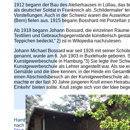
1912 begann der Bau des Atelierhauses in Lüllau, das b
als deutscher Soldat in Frankreich als ‚Schildermaler‘ 
Vorstellungen. Auch in der Schweiz waren die Auswirku
(Bern) fielen aus. 1915 begann Bosshard mit Porzellan z
Ab 1918 begann Johann Bossard, die einzelnen Räume i
Textilien und Gebrauchsgegenstände künstlerisch gestalt
Teppichen bedeckt,“ 2) ist in Wikipedia nachzulesen.
Johann Michael Bossard war seit 1926 mit seiner Schüleri
genannt, wurde am 6. Juli 1903 in Buxtehude geboren. Si
Kunstgewerbeschule in Hamburg.“3) Sie legte ihre Schwe
Kunstgewerbeschule als Lehrer angestellt war. Als sie e
Gemälde und die Idee kennen, in der Heide ein Gesamtku
einen Abschiedsbesuch an der Kunstgewerbeschule ab. I
machte er der fast 30 Jahre jüngeren Krull einen Heirat
Einkehr‘ bieten sollte. Krull zeigte sich von der Idee be
Hamburger Straßennamen -
nach Personen benannt