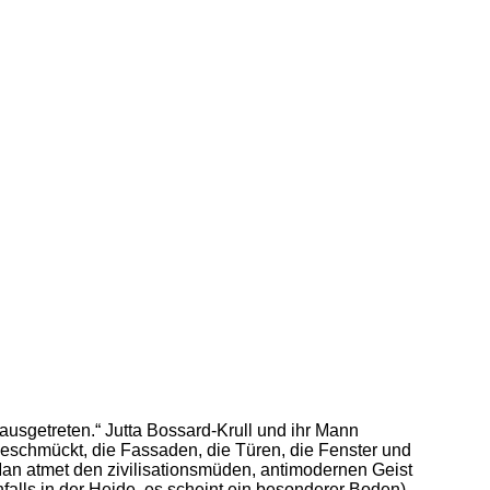
ausgetreten.“ Jutta Bossard-Krull und ihr Mann
eschmückt, die Fassaden, die Türen, die Fenster und
 Man atmet den zivilisationsmüden, antimodernen Geist
alls in der Heide, es scheint ein besonderer Boden),