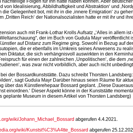
 nachteilige Folgen für ihn hätte haben können. Aber deutliche
von Idealisierung, Abbildhaftigkeit und Abstraktion‘ und ‚Nord
ie Gelegenheit bot, mit ihr in die ‚innere Emigration‘ zu gehe
Im ‚Dritten Reich‘ der Nationalsozialisten hatte er mit ihr und
sion auch mit Frank-Lothar Krolls Aufsatz „‘Alles in allem ist d
e Weltanschauung“, der im Buch von Gudula Mayr veröffentlicht i
r Künstler auf Distanz zum Regime ging. Sowohl in Bezug auf d
sutopien, die er ebenfalls im Umkreis seines Anwesens zu real
hen Diktatur, die sich verhängnisvoll auswirkten in den Kerni
reispruch für einen der zahlreichen ‚Unpolitischen‘, die dem
udienen‘, was zwar nicht vorbildlich, aber auch nicht unbedingt
 der Bossardkunststätte. Dazu schreibt Thorsten Landsberg: 
ilden‘, sagt Gudula Mayr Darüber hinaus seien Räume für aktu
g über das Künstlerehepaar Bossard geplant. ‚Diese Dauerauss
st einordnen.‘ Dieser Aspekt könne in der Kunststätte momenta
das geplante Museum in diesem Artikel von Thorsten Landsberg)
ia.org/wiki/Johann_Michael_Bossard
abgerufen 4.4.2021.
ipedia.org/wiki/Kunstst%C3%A4tte_Bossard
abgerufen 25.12.20