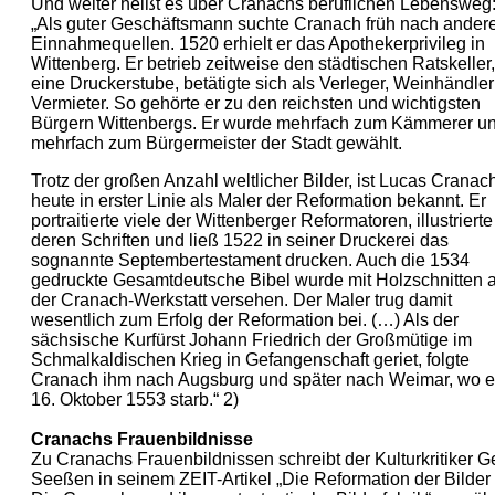
Und weiter heißt es über Cranachs beruflichen Lebensweg
„Als guter Geschäftsmann suchte Cranach früh nach ander
Einnahmequellen. 1520 erhielt er das Apothekerprivileg in
Wittenberg. Er betrieb zeitweise den städtischen Ratskeller,
eine Druckerstube, betätigte sich als Verleger, Weinhändle
Vermieter. So gehörte er zu den reichsten und wichtigsten
Bürgern Wittenbergs. Er wurde mehrfach zum Kämmerer u
mehrfach zum Bürgermeister der Stadt gewählt.
Trotz der großen Anzahl weltlicher Bilder, ist Lucas Cranac
heute in erster Linie als Maler der Reformation bekannt. Er
portraitierte viele der Wittenberger Reformatoren, illustrierte
deren Schriften und ließ 1522 in seiner Druckerei das
sognannte Septembertestament drucken. Auch die 1534
gedruckte Gesamtdeutsche Bibel wurde mit Holzschnitten 
der Cranach-Werkstatt versehen. Der Maler trug damit
wesentlich zum Erfolg der Reformation bei. (…) Als der
sächsische Kurfürst Johann Friedrich der Großmütige im
Schmalkaldischen Krieg in Gefangenschaft geriet, folgte
Cranach ihm nach Augsburg und später nach Weimar, wo e
16. Oktober 1553 starb.“ 2)
Cranachs Frauenbildnisse
Zu Cranachs Frauenbildnissen schreibt der Kulturkritiker G
Seeßen in seinem ZEIT-Artikel „Die Reformation der Bilder