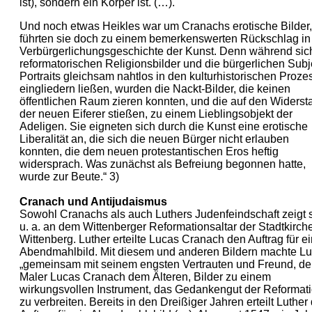
ist), sondern ein Körper ist. (…).
Und noch etwas Heikles war um Cranachs erotische Bilder,
führten sie doch zu einem bemerkenswerten Rückschlag in
Verbürgerlichungsgeschichte der Kunst. Denn während sic
reformatorischen Religionsbilder und die bürgerlichen Subj
Portraits gleichsam nahtlos in den kulturhistorischen Proze
eingliedern ließen, wurden die Nackt-Bilder, die keinen
öffentlichen Raum zieren konnten, und die auf den Widerst
der neuen Eiferer stießen, zu einem Lieblingsobjekt der
Adeligen. Sie eigneten sich durch die Kunst eine erotische
Liberalität an, die sich die neuen Bürger nicht erlauben
konnten, die dem neuen protestantischen Eros heftig
widersprach. Was zunächst als Befreiung begonnen hatte,
wurde zur Beute.“ 3)
Cranach und Antijudaismus
Sowohl Cranachs als auch Luthers Judenfeindschaft zeigt 
u. a. an dem Wittenberger Reformationsaltar der Stadtkirche
Wittenberg. Luther erteilte Lucas Cranach den Auftrag für ei
Abendmahlbild. Mit diesem und anderen Bildern machte Lu
„gemeinsam mit seinem engsten Vertrauten und Freund, d
Maler Lucas Cranach dem Älteren, Bilder zu einem
wirkungsvollen Instrument, das Gedankengut der Reformat
zu verbreiten. Bereits in den Dreißiger Jahren erteilt Luther