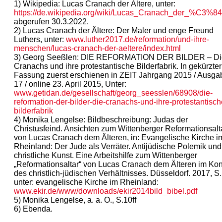
1) Wikipedia: Lucas Cranach der Ältere, unter:
https://de.wikipedia.org/wiki/Lucas_Cranach_der_%C3%84
abgerufen 30.3.2022.
2) Lucas Cranach der Ältere: Der Maler und enge Freund
Luthers, unter:
www.luther2017.de/reformation/und-ihre-
menschen/lucas-cranach-der-aeltere/index.html
3) Georg Seeßlen: DIE REFORMATION DER BILDER – Di
Cranachs und ihre protestantische Bilderfabrik. In gekürzter
Fassung zuerst erschienen in ZEIT Jahrgang 2015 / Ausga
17 / online 23. April 2015, Unter:
www.getidan.de/gesellschaft/georg_seesslen/68908/die-
reformation-der-bilder-die-cranachs-und-ihre-protestantisch
bilderfabrik
4) Monika Lengelse: Bildbeschreibung: Judas der
Christusfeind. Ansichten zum Wittenberger Reformationsalt
von Lucas Cranach dem Älteren, in: Evangelische Kirche i
Rheinland: Der Jude als Verräter. Antijüdische Polemik und
christliche Kunst. Eine Arbeitshilfe zum Wittenberger
„Reformationsaltar“ von Lucas Cranach dem Älteren im Kon
des christlich-jüdischen Verhältnisses. Düsseldorf. 2017, S.
unter: evangelische Kirche im Rheinland:
www.ekir.de/www/downloads/ekir2014bild_bibel.pdf
5) Monika Lengelse, a. a. O., S.10ff
6) Ebenda.