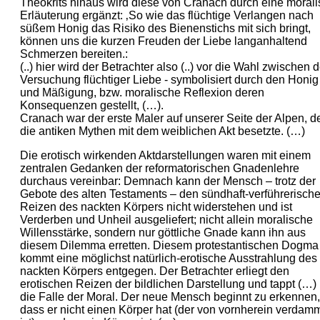
Theokrits hinaus wird diese von Cranach durch eine moral
Erläuterung ergänzt: ‚So wie das flüchtige Verlangen nach
süßem Honig das Risiko des Bienenstichs mit sich bringt,
können uns die kurzen Freuden der Liebe langanhaltend
Schmerzen bereiten.:
(..) hier wird der Betrachter also (..) vor die Wahl zwischen d
Versuchung flüchtiger Liebe - symbolisiert durch den Honig 
und Mäßigung, bzw. moralische Reflexion deren
Konsequenzen gestellt, (…).
Cranach war der erste Maler auf unserer Seite der Alpen, d
die antiken Mythen mit dem weiblichen Akt besetzte. (…)
Die erotisch wirkenden Aktdarstellungen waren mit einem
zentralen Gedanken der reformatorischen Gnadenlehre
durchaus vereinbar: Demnach kann der Mensch – trotz der
Gebote des alten Testaments – den sündhaft-verführerisch
Reizen des nackten Körpers nicht widerstehen und ist
Verderben und Unheil ausgeliefert; nicht allein moralische
Willensstärke, sondern nur göttliche Gnade kann ihn aus
diesem Dilemma erretten. Diesem protestantischen Dogma
kommt eine möglichst natürlich-erotische Ausstrahlung des
nackten Körpers entgegen. Der Betrachter erliegt den
erotischen Reizen der bildlichen Darstellung und tappt (…) 
die Falle der Moral. Der neue Mensch beginnt zu erkennen,
dass er nicht einen Körper hat (der von vornherein verdam