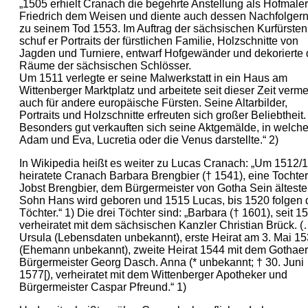
„1505 erhielt Cranach die begehrte Anstellung als Hofmale
Friedrich dem Weisen und diente auch dessen Nachfolgern
zu seinem Tod 1553. Im Auftrag der sächsischen Kurfürsten
schuf er Portraits der fürstlichen Familie, Holzschnitte von
Jagden und Turniere, entwarf Hofgewänder und dekorierte 
Räume der sächsischen Schlösser.
Um 1511 verlegte er seine Malwerkstatt in ein Haus am
Wittenberger Marktplatz und arbeitete seit dieser Zeit verme
auch für andere europäische Fürsten. Seine Altarbilder,
Portraits und Holzschnitte erfreuten sich großer Beliebtheit.
Besonders gut verkauften sich seine Aktgemälde, in welche
Adam und Eva, Lucretia oder die Venus darstellte.“ 2)
In Wikipedia heißt es weiter zu Lucas Cranach: „Um 1512/
heiratete Cranach Barbara Brengbier († 1541), eine Tochte
Jobst Brengbier, dem Bürgermeister von Gotha Sein älteste
Sohn Hans wird geboren und 1515 Lucas, bis 1520 folgen 
Töchter.“ 1) Die drei Töchter sind: „Barbara († 1601), seit 1
verheiratet mit dem sächsischen Kanzler Christian Brück. (
Ursula (Lebensdaten unbekannt), erste Heirat am 3. Mai 1
(Ehemann unbekannt), zweite Heirat 1544 mit dem Gothaer
Bürgermeister Georg Dasch. Anna (* unbekannt; † 30. Juni
1577[), verheiratet mit dem Wittenberger Apotheker und
Bürgermeister Caspar Pfreund.“ 1)