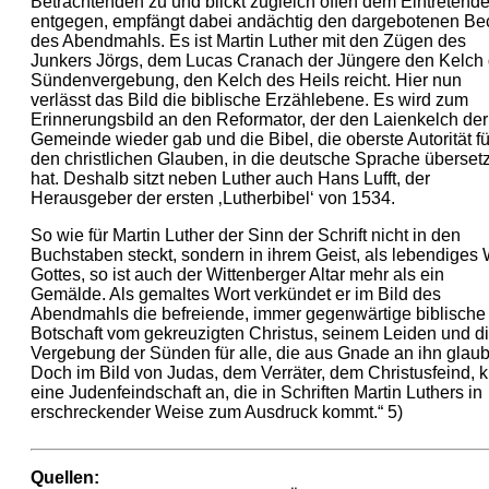
Betrachtenden zu und blickt zugleich offen dem Eintretend
entgegen, empfängt dabei andächtig den dargebotenen Be
des Abendmahls. Es ist Martin Luther mit den Zügen des
Junkers Jörgs, dem Lucas Cranach der Jüngere den Kelch 
Sündenvergebung, den Kelch des Heils reicht. Hier nun
verlässt das Bild die biblische Erzählebene. Es wird zum
Erinnerungsbild an den Reformator, der den Laienkelch der
Gemeinde wieder gab und die Bibel, die oberste Autorität fü
den christlichen Glauben, in die deutsche Sprache übersetz
hat. Deshalb sitzt neben Luther auch Hans Lufft, der
Herausgeber der ersten ‚Lutherbibel‘ von 1534.
So wie für Martin Luther der Sinn der Schrift nicht in den
Buchstaben steckt, sondern in ihrem Geist, als lebendiges 
Gottes, so ist auch der Wittenberger Altar mehr als ein
Gemälde. Als gemaltes Wort verkündet er im Bild des
Abendmahls die befreiende, immer gegenwärtige biblische
Botschaft vom gekreuzigten Christus, seinem Leiden und d
Vergebung der Sünden für alle, die aus Gnade an ihn glau
Doch im Bild von Judas, dem Verräter, dem Christusfeind, k
eine Judenfeindschaft an, die in Schriften Martin Luthers in
erschreckender Weise zum Ausdruck kommt.“ 5)
Quellen: