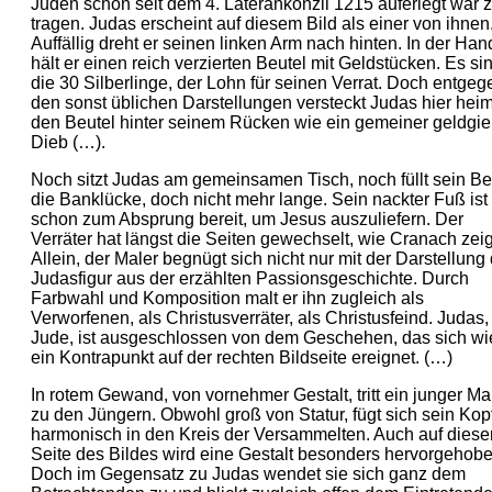
Juden schon seit dem 4. Laterankonzil 1215 auferlegt war 
tragen. Judas erscheint auf diesem Bild als einer von ihnen
Auffällig dreht er seinen linken Arm nach hinten. In der Han
hält er einen reich verzierten Beutel mit Geldstücken. Es si
die 30 Silberlinge, der Lohn für seinen Verrat. Doch entgeg
den sonst üblichen Darstellungen versteckt Judas hier heim
den Beutel hinter seinem Rücken wie ein gemeiner geldgie
Dieb (…).
Noch sitzt Judas am gemeinsamen Tisch, noch füllt sein Be
die Banklücke, doch nicht mehr lange. Sein nackter Fuß ist
schon zum Absprung bereit, um Jesus auszuliefern. Der
Verräter hat längst die Seiten gewechselt, wie Cranach zeig
Allein, der Maler begnügt sich nicht nur mit der Darstellung
Judasfigur aus der erzählten Passionsgeschichte. Durch
Farbwahl und Komposition malt er ihn zugleich als
Verworfenen, als Christusverräter, als Christusfeind. Judas,
Jude, ist ausgeschlossen von dem Geschehen, das sich wi
ein Kontrapunkt auf der rechten Bildseite ereignet. (…)
In rotem Gewand, von vornehmer Gestalt, tritt ein junger M
zu den Jüngern. Obwohl groß von Statur, fügt sich sein Kop
harmonisch in den Kreis der Versammelten. Auch auf diese
Seite des Bildes wird eine Gestalt besonders hervorgehobe
Doch im Gegensatz zu Judas wendet sie sich ganz dem