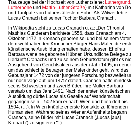
Trauzeuge bei der Hochzeit von Luther (siehe:
Luthergrund
Lutherhöhe
und
Martin-Luther-Straße
) mit Katharina von Bo
und Taufpate von Luthers ältestem Sohn. Als Witwer lebte
Lucas Cranach bei seiner Tochter Barbara Cranach.
In Wikipedia steht zu Lucas Cranach u. a.: „Der Chronist
Matthias Gunderam berichtete 1556, dass Cranach am 4.
Oktober 1472 in Kronach geboren sei und bei seinem Vater
dem wohlhabenden Kronacher Bürger Hans Maler, die erst
künstlerische Ausbildung erhalten habe, dessen Ehefrau
Barbara war eine geborene Hübner. Urkundliche Belege zu
Herkunft Cranachs und zu seinem Geburtsdatum gibt es nic
Ausgehend von Gerichtsakten aus dem Jahr 1495, in dene
um das schlechte Betragen der Malerkinder geht, wird das
Geburtsjahr 1472 von der jüngeren Forschung bezweifelt u
nur noch vage auf ‚um 1475‘ datiert. Cranach hatte mindes
sechs Schwestern und zwei Brüder. Ihre Mutter Barbara
verstarb um das Jahr 1491. Nach der ersten künstlerischen
Ausbildung dürfte Lucas als Geselle auf Wanderschaft
gegangen sein. 1502 kam er nach Wien und blieb dort bis
1504. (…). In Wien knüpfte er erste Kontakte zu führenden
Humanisten. Während seines Wiener Aufenthalts begann
Cranach, seine Bilder mit Lucas Cranach (‚Lucas [aus]
Kronach‘) zu signieren.“1)