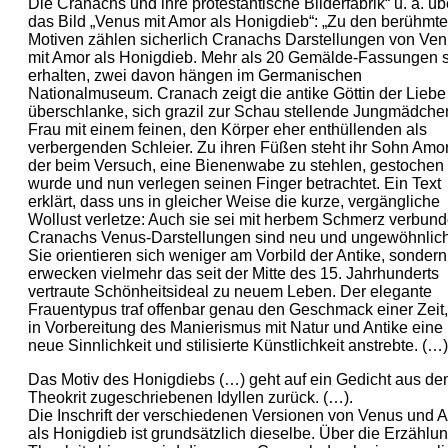
Die Cranachs und ihre protestantische Bilderfabrik“ u. a. üb
das Bild „Venus mit Amor als Honigdieb“: „Zu den berühmt
Motiven zählen sicherlich Cranachs Darstellungen von Ve
mit Amor als Honigdieb. Mehr als 20 Gemälde-Fassungen 
erhalten, zwei davon hängen im Germanischen
Nationalmuseum. Cranach zeigt die antike Göttin der Liebe
überschlanke, sich grazil zur Schau stellende Jungmädche
Frau mit einem feinen, den Körper eher enthüllenden als
verbergenden Schleier. Zu ihren Füßen steht ihr Sohn Amor
der beim Versuch, eine Bienenwabe zu stehlen, gestochen
wurde und nun verlegen seinen Finger betrachtet. Ein Text
erklärt, dass uns in gleicher Weise die kurze, vergängliche
Wollust verletze: Auch sie sei mit herbem Schmerz verbund
Cranachs Venus-Darstellungen sind neu und ungewöhnlich
Sie orientieren sich weniger am Vorbild der Antike, sondern
erwecken vielmehr das seit der Mitte des 15. Jahrhunderts
vertraute Schönheitsideal zu neuem Leben. Der elegante
Frauentypus traf offenbar genau den Geschmack einer Zeit,
in Vorbereitung des Manierismus mit Natur und Antike eine
neue Sinnlichkeit und stilisierte Künstlichkeit anstrebte. (…)
Das Motiv des Honigdiebs (…) geht auf ein Gedicht aus de
Theokrit zugeschriebenen Idyllen zurück. (…).
Die Inschrift der verschiedenen Versionen von Venus und 
als Honigdieb ist grundsätzlich dieselbe. Über die Erzählu