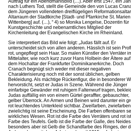
Auftrag für ein Abendmahlsbild (…). Aber erst 1547, ein Jah
nach Luthers Tod, stellt die Gemeinde den von Lucas Cran
dem Jüngeren vollendeten dreiflügeligen Reformationsaltar
Altarraum der Stadtkirche [Stadt- und Pfarrkirche St. Marien
Wittenberg] auf. (…), “ 4) so Monika Lengelse, Dozentin für
Kunstgeschichte und nebenamtliches Mitglied der
Kirchenleitung der Evangelischen Kirche im Rheinland.
Sie interpretiert das Bild wie folgt: „Judas fällt auf. Er
unterscheidet sich von allen anderen. Hässlich ist sein Profi
rot, ungepflegt sein Haar. So malen Künstler den Verräter i
Mittelalter, wie noch kurz zuvor Hans Holbein der Ältere auf
dem Hochaltar der Frankfurter Dominikanerkirche. Doch
Cranach begnügt sich weder mit dieser negativen
Charakterisierung noch mit der sonst üblichen, gelben
Bekleidung. Als mächtige Rückenfigur, die in besonderer 
hervorsticht, setzt er Judas in Szene. Während die Jünger
einfarbige Gewänder mit ruhigem Faltenwurf tragen, beklei
Judas auffällig ein von einem Gürtel geraffter, gebauschter,
gelber Überrock. An Armen und Beinen wird darunter ein gr
rot leuchtendes Unterkleid sichtbar. Zweifarben, zwiefarben
zwielichtig ist seine Erscheinung. Die Farben offenbaren se
wirkliches Wesen. Rot ist die Farbe des Verräters und rot ist
Farbe des Teufels. Gelb ist die Farbe der Galle, des Neides
besonders aber ist Gelb die Schandfarbe des Ringes, der 