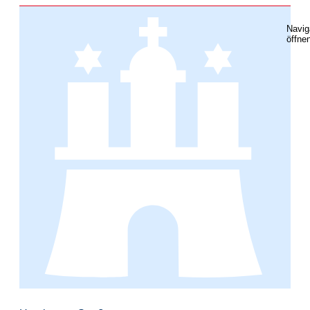
Navig
öffne