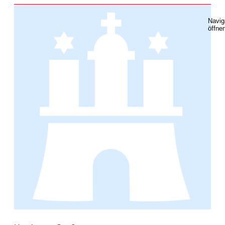
Navig
öffne