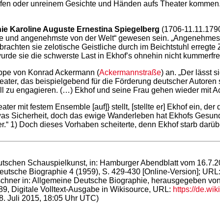
pfen oder unreinem Gesichte und Händen aufs Theater kommen.‘ 
ie Karoline Auguste Ernestina Spiegelberg
(1706-11.11.1790 
önste und angenehmste von der Welt“ gewesen sein. „Angenehme
rachten sie zelotische Geistliche durch im Beichtstuhl erregte 
wurde sie die schwerste Last in Ekhof’s ohnehin nicht kummerfr
uppe von Konrad Ackermann (
Ackermannstraße
) an. „Der lässt
ater, das beispielgebend für die Förderung deutscher Autoren s
ell zu engagieren. (…) Ekhof und seine Frau gehen wieder mit 
ater mit festem Ensemble [auf]} stellt, [stellte er] Ekhof ein, 
twas Sicherheit, doch das ewige Wanderleben hat Ekhofs Gesund
r.“ 1) Doch dieses Vorhaben scheiterte, denn Ekhof starb darüb
utschen Schauspielkunst, in: Hamburger Abendblatt vom 16.7.2
Deutsche Biographie 4 (1959), S. 429-430 [Online-Version]; URL
ürschner in: Allgemeine Deutsche Biographie, herausgegeben vo
9, Digitale Volltext-Ausgabe in Wikisource, URL:
https://de.wi
8. Juli 2015, 18:05 Uhr UTC)