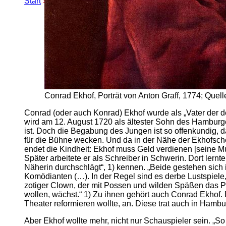
Start
»
Erweiterte Suche
» Ekhofstraße
Conrad Ekhof, Porträt von Anton Graff, 1774; Que
Conrad (oder auch Konrad) Ekhof wurde als „Vater der d
wird am 12. August 1720 als ältester Sohn des Hamburge
ist. Doch die Begabung des Jungen ist so offenkundig, d
für die Bühne wecken. Und da in der Nähe der Ekhofsch
endet die Kindheit: Ekhof muss Geld verdienen [seine Mu
Später arbeitete er als Schreiber in Schwerin. Dort lern
Näherin durchschlägt“, 1) kennen. „Beide gestehen sich 
Komödianten (…). In der Regel sind es derbe Lustspiele,
zotiger Clown, der mit Possen und wilden Späßen das Pu
wollen, wächst.“ 1) Zu ihnen gehört auch Conrad Ekhof
Theater reformieren wollte, an. Diese trat auch in Hambu
Aber Ekhof wollte mehr, nicht nur Schauspieler sein. „So