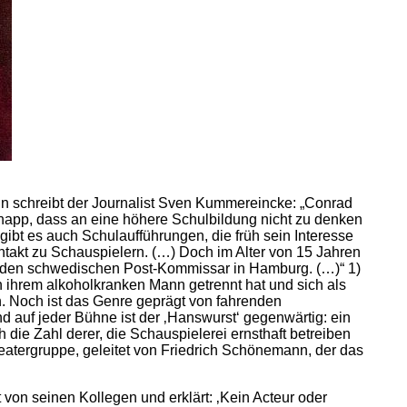
ihn schreibt der Journalist Sven Kummereincke: „Conrad
knapp, dass an eine höhere Schulbildung nicht zu denken
gibt es auch Schulaufführungen, die früh sein Interesse
takt zu Schauspielern. (…) Doch im Alter von 15 Jahren
 für den schwedischen Post-Kommissar in Hamburg. (…)“ 1)
on ihrem alkoholkranken Mann getrennt hat und sich als
on. Noch ist das Genre geprägt von fahrenden
d auf jeder Bühne ist der ‚Hanswurst‘ gegenwärtig: ein
ie Zahl derer, die Schauspielerei ernsthaft betreiben
atergruppe, geleitet von Friedrich Schönemann, der das
 von seinen Kollegen und erklärt: ‚Kein Acteur oder