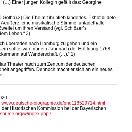
(…) Einer jungen Kollegin gefällt das: Georgine
Gotha).2) Die Ehe mit ihr blieb kinderlos. Ekhof bildete
s Aeußere, eine musikalische Stimme, untadelhafte
Zweifel um ihren Verstand (vgl. Schlözer’s
eiem Leben.“ 3)
 sich überreden nach Hamburg zu gehen und ein
ein sollte, wird nur ein Jahr nach der Eröffnung 1768
Ackermann auf Wanderschaft. (…).“ 1)
der das Theater rasch zum Zentrum der deutschen
heit angegriffen. Dennoch macht er sich an ein neues
er.
020.
:
www.deutsche-biographie.de/pnd118529714.html
n der Historischen Kommission bei der Bayerischen
kisource.org/w/index.php?