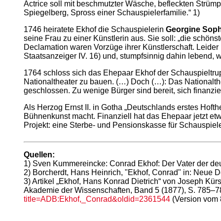
Actrice soll mit beschmutzter Wäsche, befleckten Strüm
Spiegelberg, Spross einer Schauspielerfamilie.“ 1)
1746 heiratete Ekhof die Schauspielerin
Georgine Soph
seine Frau zu einer Künstlerin aus. Sie soll: „die sch
Declamation waren Vorzüge ihrer Künstlerschaft. Leider b
Staatsanzeiger IV. 16) und, stumpfsinnig dahin lebend, 
1764 schloss sich das Ehepaar Ekhof der Schauspieltr
Nationaltheater zu bauen. (…) Doch (…): Das Nationalthe
geschlossen. Zu wenige Bürger sind bereit, sich finanzi
Als Herzog Ernst II. in Gotha „Deutschlands erstes Hofthe
Bühnenkunst macht. Finanziell hat das Ehepaar jetzt e
Projekt: eine Sterbe- und Pensionskasse für Schauspiele
Quellen:
1) Sven Kummereincke: Conrad Ekhof: Der Vater der de
2) Borcherdt, Hans Heinrich, "Ekhof, Conrad" in: Neue 
3) Artikel „Ekhof, Hans Konrad Dietrich“ von Joseph K
Akademie der Wissenschaften, Band 5 (1877), S. 785–78
title=ADB:Ekhof,_Conrad&oldid=2361544
(Version vom 