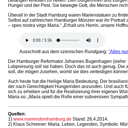
Belangen wirksam zu helfen. Den Bürgerinnen und Bürgern –
Hunger und der Pest. Sie bewegte Gott, die Menschen nicht
Überall in der Stadt Hamburg waren Marienstatuen zu find
Selbst auf zahlreichen Hamburger Münzen war ihr Portrait 
– spes nostra virgo Maria.“ „Erhalt uns Herrin, unsere Hoff
Ausschnitt aus dem szenischen Rundgang:
"Alles nu
Der Hamburger Reformator Johannes Bugenhagen (siehe:
Lobpreisung soll sie haben. Doch das ist auch genug. Die a
soll, die mögen zusehen, womit sie dies verteidigen können
Auch heute hat die Heilige Maria Bedeutung. Der brasilian
der nach Gerechtigkeit Hungernden anzurufen. Und auch für
sich zu erheben und für die Realisierung ihrer eigenen Würd
Maria so: „Maria spielt die Rolle einer subversiven Sympath
Quellen:
1)
www.mariendomhamburg.de
Stand: 26.4.2014.
2) Klaus Schreiner: Maria. Leben, Legenden, Symbole. Mün