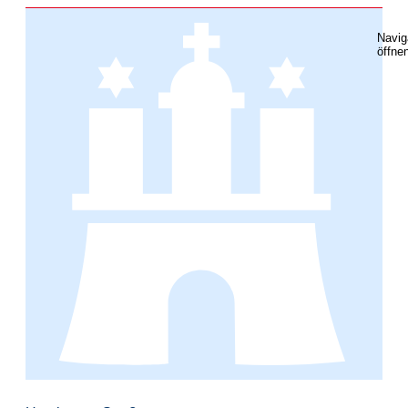
Navig
öffne