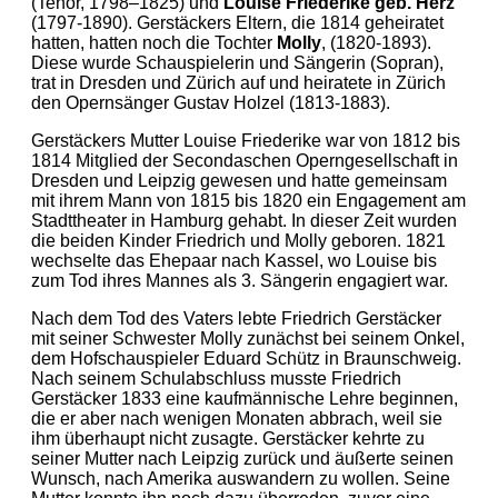
(Tenor, 1798–1825) und
Louise Friederike geb. Herz
(1797-1890). Gerstäckers Eltern, die 1814 geheiratet
hatten, hatten noch die Tochter
Molly
, (1820-1893).
Diese wurde Schauspielerin und Sängerin (Sopran),
trat in Dresden und Zürich auf und heiratete in Zürich
den Opernsänger Gustav Holzel (1813-1883).
Gerstäckers Mutter Louise Friederike war von 1812 bis
1814 Mitglied der Secondaschen Operngesellschaft in
Dresden und Leipzig gewesen und hatte gemeinsam
mit ihrem Mann von 1815 bis 1820 ein Engagement am
Stadttheater in Hamburg gehabt. In dieser Zeit wurden
die beiden Kinder Friedrich und Molly geboren. 1821
wechselte das Ehepaar nach Kassel, wo Louise bis
zum Tod ihres Mannes als 3. Sängerin engagiert war.
Nach dem Tod des Vaters lebte Friedrich Gerstäcker
mit seiner Schwester Molly zunächst bei seinem Onkel,
dem Hofschauspieler Eduard Schütz in Braunschweig.
Nach seinem Schulabschluss musste Friedrich
Gerstäcker 1833 eine kaufmännische Lehre beginnen,
die er aber nach wenigen Monaten abbrach, weil sie
ihm überhaupt nicht zusagte. Gerstäcker kehrte zu
seiner Mutter nach Leipzig zurück und äußerte seinen
Wunsch, nach Amerika auswandern zu wollen. Seine