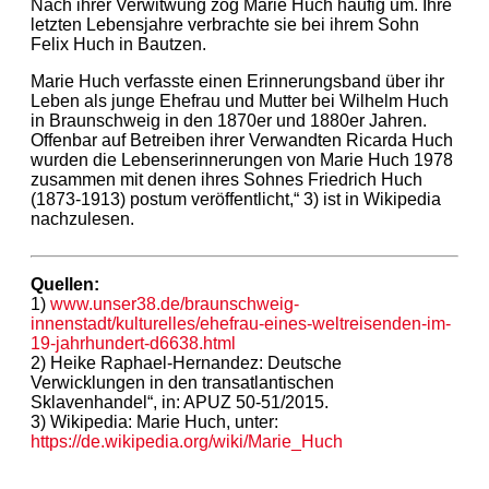
Nach ihrer Verwitwung zog Marie Huch häufig um. Ihre
letzten Lebensjahre verbrachte sie bei ihrem Sohn
Felix Huch in Bautzen.
Marie Huch verfasste einen Erinnerungsband über ihr
Leben als junge Ehefrau und Mutter bei Wilhelm Huch
in Braunschweig in den 1870er und 1880er Jahren.
Offenbar auf Betreiben ihrer Verwandten Ricarda Huch
wurden die Lebenserinnerungen von Marie Huch 1978
zusammen mit denen ihres Sohnes Friedrich Huch
(1873-1913) postum veröffentlicht,“ 3) ist in Wikipedia
nachzulesen.
Quellen:
1)
www.unser38.de/braunschweig-
innenstadt/kulturelles/ehefrau-eines-weltreisenden-im-
19-jahrhundert-d6638.html
2) Heike Raphael-Hernandez: Deutsche
Verwicklungen in den transatlantischen
Sklavenhandel“, in: APUZ 50-51/2015.
3) Wikipedia: Marie Huch, unter:
https://de.wikipedia.org/wiki/Marie_Huch