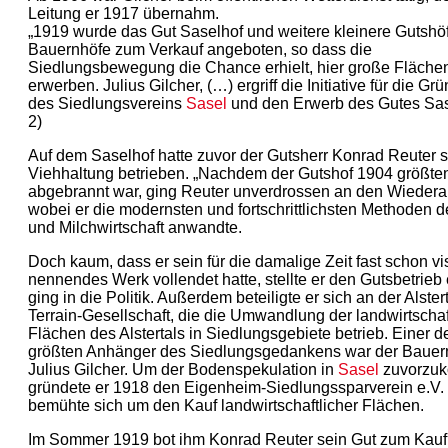
Leitung er 1917 übernahm.
„1919 wurde das Gut Saselhof und weitere kleinere Gutshö
Bauernhöfe zum Verkauf angeboten, so dass die
Siedlungsbewegung die Chance erhielt, hier große Fläche
erwerben. Julius Gilcher, (…) ergriff die Initiative für die G
des Siedlungsvereins
Sasel
und den Erwerb des Gutes Sas
2)
Auf dem Saselhof hatte zuvor der Gutsherr Konrad Reuter s
Viehhaltung betrieben. „Nachdem der Gutshof 1904 größten
abgebrannt war, ging Reuter unverdrossen an den Wiedera
wobei er die modernsten und fortschrittlichsten Methoden d
und Milchwirtschaft anwandte.
Doch kaum, dass er sein für die damalige Zeit fast schon vi
nennendes Werk vollendet hatte, stellte er den Gutsbetrieb
ging in die Politik. Außerdem beteiligte er sich an der Alster
Terrain-Gesellschaft, die die Umwandlung der landwirtschaf
Flächen des Alstertals in Siedlungsgebiete betrieb. Einer d
größten Anhänger des Siedlungsgedankens war der Baue
Julius Gilcher. Um der Bodenspekulation in
Sasel
zuvorzu
gründete er 1918 den Eigenheim-Siedlungssparverein e.V.
bemühte sich um den Kauf landwirtschaftlicher Flächen.
Im Sommer 1919 bot ihm Konrad Reuter sein Gut zum Kauf