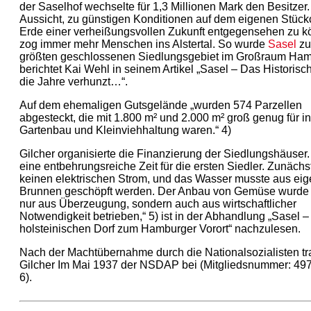
der Saselhof wechselte für 1,3 Millionen Mark den Besitzer.
Aussicht, zu günstigen Konditionen auf dem eigenen Stüc
Erde einer verheißungsvollen Zukunft entgegensehen zu k
zog immer mehr Menschen ins Alstertal. So wurde
Sasel
z
größten geschlossenen Siedlungsgebiet im Großraum Hamb
berichtet Kai Wehl in seinem Artikel „Sasel – Das Historisc
die Jahre verhunzt…“.
Auf dem ehemaligen Gutsgelände „wurden 574 Parzellen
abgesteckt, die mit 1.800 m² und 2.000 m² groß genug für i
Gartenbau und Kleinviehhaltung waren.“ 4)
Gilcher organisierte die Finanzierung der Siedlungshäuser.
eine entbehrungsreiche Zeit für die ersten Siedler. Zunächs
keinen elektrischen Strom, und das Wasser musste aus ei
Brunnen geschöpft werden. Der Anbau von Gemüse wurde 
nur aus Überzeugung, sondern auch aus wirtschaftlicher
Notwendigkeit betrieben,“ 5) ist in der Abhandlung „Sasel 
holsteinischen Dorf zum Hamburger Vorort“ nachzulesen.
Nach der Machtübernahme durch die Nationalsozialisten tr
Gilcher Im Mai 1937 der NSDAP bei (Mitgliedsnummer: 49
6).