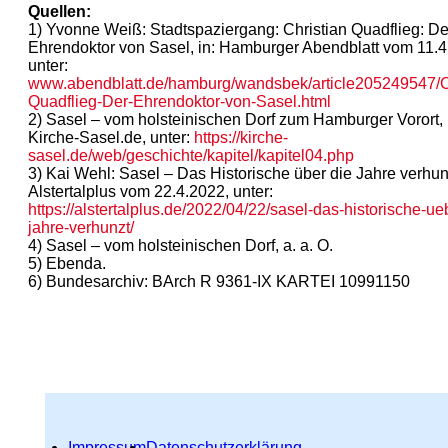
Quellen:
1) Yvonne Weiß: Stadtspaziergang: Christian Quadflieg: De
Ehrendoktor von Sasel, in: Hamburger Abendblatt vom 11.4
unter:
www.abendblatt.de/hamburg/wandsbek/article205249547/Ch
Quadflieg-Der-Ehrendoktor-von-Sasel.html
2) Sasel – vom holsteinischen Dorf zum Hamburger Vorort, 
Kirche-Sasel.de, unter:
https://kirche-
sasel.de/web/geschichte/kapitel/kapitel04.php
3) Kai Wehl: Sasel – Das Historische über die Jahre verhun
Alstertalplus vom 22.4.2022, unter:
https://alstertalplus.de/2022/04/22/sasel-das-historische-ue
jahre-verhunzt/
4) Sasel – vom holsteinischen Dorf, a. a. O.
5) Ebenda.
6) Bundesarchiv: BArch R 9361-IX KARTEI 10991150
Impressum
Datenschutzerklärung