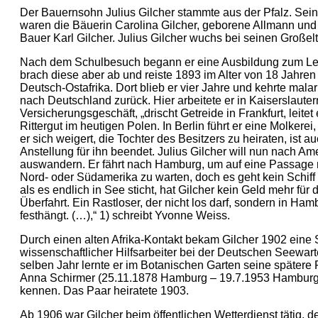
Der Bauernsohn Julius Gilcher stammte aus der Pfalz. Sein
waren die Bäuerin Carolina Gilcher, geborene Allmann und
Bauer Karl Gilcher. Julius Gilcher wuchs bei seinen Großelt
Nach dem Schulbesuch begann er eine Ausbildung zum Le
brach diese aber ab und reiste 1893 im Alter von 18 Jahren
Deutsch-Ostafrika. Dort blieb er vier Jahre und kehrte mala
nach Deutschland zurück. Hier arbeitete er in Kaiserslauter
Versicherungsgeschäft, „drischt Getreide in Frankfurt, leitet 
Rittergut im heutigen Polen. In Berlin führt er eine Molkerei
er sich weigert, die Tochter des Besitzers zu heiraten, ist a
Anstellung für ihn beendet. Julius Gilcher will nun nach Am
auswandern. Er fährt nach Hamburg, um auf eine Passage
Nord- oder Südamerika zu warten, doch es geht kein Schiff
als es endlich in See sticht, hat Gilcher kein Geld mehr für 
Überfahrt. Ein Rastloser, der nicht los darf, sondern in Ham
festhängt. (…),“ 1) schreibt Yvonne Weiss.
Durch einen alten Afrika-Kontakt bekam Gilcher 1902 eine S
wissenschaftlicher Hilfsarbeiter bei der Deutschen Seewart
selben Jahr lernte er im Botanischen Garten seine spätere 
Anna Schirmer (25.11.1878 Hamburg – 19.7.1953 Hamburg
kennen. Das Paar heiratete 1903.
Ab 1906 war Gilcher beim öffentlichen Wetterdienst tätig, 