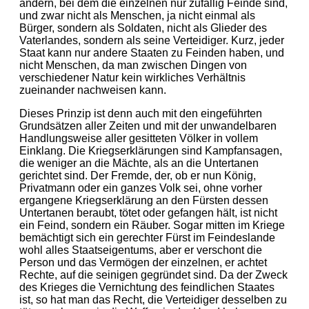
andern, bei dem die einzelnen nur zufällig Feinde sind,
und zwar nicht als Menschen, ja nicht einmal als
Bürger, sondern als Soldaten, nicht als Glieder des
Vaterlandes, sondern als seine Verteidiger. Kurz, jeder
Staat kann nur andere Staaten zu Feinden haben, und
nicht Menschen, da man zwischen Dingen von
verschiedener Natur kein wirkliches Verhältnis
zueinander nachweisen kann.
Dieses Prinzip ist denn auch mit den eingeführten
Grundsätzen aller Zeiten und mit der unwandelbaren
Handlungsweise aller gesitteten Völker in vollem
Einklang. Die Kriegserklärungen sind Kampfansagen,
die weniger an die Mächte, als an die Untertanen
gerichtet sind. Der Fremde, der, ob er nun König,
Privatmann oder ein ganzes Volk sei, ohne vorher
ergangene Kriegserklärung an den Fürsten dessen
Untertanen beraubt, tötet oder gefangen hält, ist nicht
ein Feind, sondern ein Räuber. Sogar mitten im Kriege
bemächtigt sich ein gerechter Fürst im Feindeslande
wohl alles Staatseigentums, aber er verschont die
Person und das Vermögen der einzelnen, er achtet
Rechte, auf die seinigen gegründet sind. Da der Zweck
des Krieges die Vernichtung des feindlichen Staates
ist, so hat man das Recht, die Verteidiger desselben zu