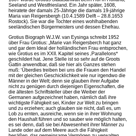
Seeland und Westfriesland. Ein Jahr später, 1608,
heiratete der damals 25-Jährige die damals 19-jährige
Maria van Reigersbergh (10.4.1589 Delft – 28.8.1653
Rostock). Sie war die Tochter eines wohlhabenden
seeländischen Bürgermeisters und dessen Ehefrau.
Grotius Biograph W.J.W. van Eysinga schreibt 1952
über Frau Grotius: „Marie van Reigersberch hat ganz
und gar dem Ideal der holländischen Frau entsprochen,
wie Grotius es im XXII. Kapitel seines ‚Parallelons*
geschildert hat. Jene Stelle ist so sehr auf de Groots
Gattin anwendbar, daß sie hier als Ganzes stehen
muß: ‘Überdies treiben bei uns die Frauen den Handel
mit der gleichen Geschicklichkeit wie nur irgendwo die
Männer in der Welt; denn sie glauben ihrer Aufgabe
nicht zu genügen durch diejenigen Eigenschaften, die
die ältesten Schriftsteller über die Weiber der
Germanen aufgezeichnet haben, nämlich daß ihre
wichtigste Fähigkeit sei, Kinder zur Welt zu bringen
und zu erziehen; auch glauben sie nicht, daß es, um
Lob zu ernten, ausreiche, wenn sie in ihrer Wohnung
den Haushalt führen und so sauber wie möglich halten,
es sei denn, daß sie bei Abwesenheit ihrer Männer zu
Lande oder auf dem Meere auch die Fähigkeit
besäßen, das gemeinsame Vermögen zu verwalten,