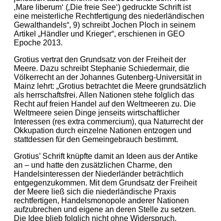
‚Mare liberum‘ (‚Die freie See‘) gedruckte Schrift ist
eine meisterliche Rechtfertigung des niederländischen
Gewalthandels“, 9) schreibt Jochen Ploch in seinem
Artikel „Händler und Krieger“, erschienen in GEO
Epoche 2013.
Grotius vertrat den Grundsatz von der Freiheit der
Meere. Dazu schreibt Stephanie Schiedermair, die
Völkerrecht an der Johannes Gutenberg-Universität in
Mainz lehrt: „Grotius betrachtet die Meere grundsätzlich
als herrschaftsfrei. Allen Nationen stehe folglich das
Recht auf freien Handel auf den Weltmeeren zu. Die
Weltmeere seien Dinge jenseits wirtschaftlicher
Interessen (res extra commercium), qua Naturrecht der
Okkupation durch einzelne Nationen entzogen und
stattdessen für den Gemeingebrauch bestimmt.
Grotius’ Schrift knüpfte damit an Ideen aus der Antike
an – und hatte den zusätzlichen Charme, den
Handelsinteressen der Niederländer beträchtlich
entgegenzukommen. Mit dem Grundsatz der Freiheit
der Meere ließ sich die niederländische Praxis
rechtfertigen, Handelsmonopole anderer Nationen
aufzubrechen und eigene an deren Stelle zu setzen.
Die Idee blieb folglich nicht ohne Widerspruch.