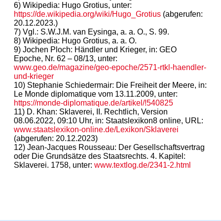
6) Wikipedia: Hugo Grotius, unter:
https://de.wikipedia.org/wiki/Hugo_Grotius
(abgerufen:
20.12.2023.)
7) Vgl.: S.W.J.M. van Eysinga, a. a. O., S. 99.
8) Wikipedia: Hugo Grotius, a. a. O.
9) Jochen Ploch: Händler und Krieger, in: GEO
Epoche, Nr. 62 – 08/13, unter:
www.geo.de/magazine/geo-epoche/2571-rtkl-haendler-
und-krieger
10) Stephanie Schiedermair: Die Freiheit der Meere, in:
Le Monde diplomatique vom 13.11.2009, unter:
https://monde-diplomatique.de/artikel/!540825
11) D. Khan: Sklaverei, II. Rechtlich, Version
08.06.2022, 09:10 Uhr, in: Staatslexikon8 online, URL:
www.staatslexikon-online.de/Lexikon/Sklaverei
(abgerufen: 20.12.2023)
12) Jean-Jacques Rousseau: Der Gesellschaftsvertrag
oder Die Grundsätze des Staatsrechts. 4. Kapitel:
Sklaverei. 1758, unter:
www.textlog.de/2341-2.html