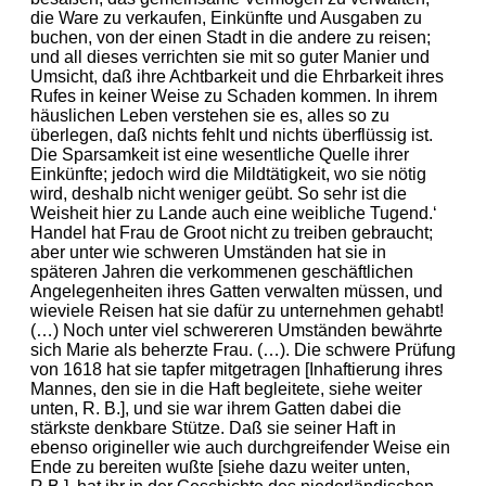
die Ware zu verkaufen, Einkünfte und Ausgaben zu
buchen, von der einen Stadt in die andere zu reisen;
und all dieses verrichten sie mit so guter Manier und
Umsicht, daß ihre Achtbarkeit und die Ehrbarkeit ihres
Rufes in keiner Weise zu Schaden kommen. In ihrem
häuslichen Leben verstehen sie es, alles so zu
überlegen, daß nichts fehlt und nichts überflüssig ist.
Die Sparsamkeit ist eine wesentliche Quelle ihrer
Einkünfte; jedoch wird die Mildtätigkeit, wo sie nötig
wird, deshalb nicht weniger geübt. So sehr ist die
Weisheit hier zu Lande auch eine weibliche Tugend.‘
Handel hat Frau de Groot nicht zu treiben gebraucht;
aber unter wie schweren Umständen hat sie in
späteren Jahren die verkommenen geschäftlichen
Angelegenheiten ihres Gatten verwalten müssen, und
wieviele Reisen hat sie dafür zu unternehmen gehabt!
(…) Noch unter viel schwereren Umständen bewährte
sich Marie als beherzte Frau. (…). Die schwere Prüfung
von 1618 hat sie tapfer mitgetragen [Inhaftierung ihres
Mannes, den sie in die Haft begleitete, siehe weiter
unten, R. B.], und sie war ihrem Gatten dabei die
stärkste denkbare Stütze. Daß sie seiner Haft in
ebenso origineller wie auch durchgreifender Weise ein
Ende zu bereiten wußte [siehe dazu weiter unten,