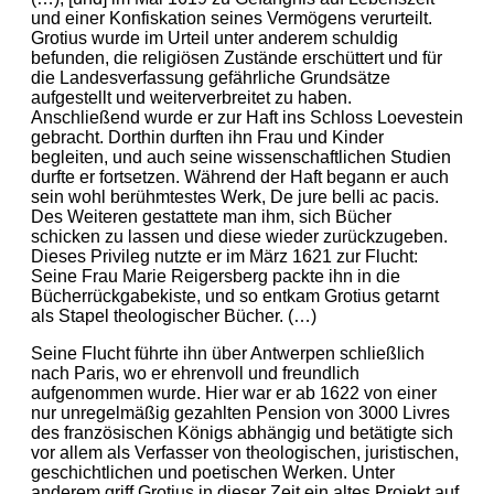
und einer Konfiskation seines Vermögens verurteilt.
Grotius wurde im Urteil unter anderem schuldig
befunden, die religiösen Zustände erschüttert und für
die Landesverfassung gefährliche Grundsätze
aufgestellt und weiterverbreitet zu haben.
Anschließend wurde er zur Haft ins Schloss Loevestein
gebracht. Dorthin durften ihn Frau und Kinder
begleiten, und auch seine wissenschaftlichen Studien
durfte er fortsetzen. Während der Haft begann er auch
sein wohl berühmtestes Werk, De jure belli ac pacis.
Des Weiteren gestattete man ihm, sich Bücher
schicken zu lassen und diese wieder zurückzugeben.
Dieses Privileg nutzte er im März 1621 zur Flucht:
Seine Frau Marie Reigersberg packte ihn in die
Bücherrückgabekiste, und so entkam Grotius getarnt
als Stapel theologischer Bücher. (…)
Seine Flucht führte ihn über Antwerpen schließlich
nach Paris, wo er ehrenvoll und freundlich
aufgenommen wurde. Hier war er ab 1622 von einer
nur unregelmäßig gezahlten Pension von 3000 Livres
des französischen Königs abhängig und betätigte sich
vor allem als Verfasser von theologischen, juristischen,
geschichtlichen und poetischen Werken. Unter
anderem griff Grotius in dieser Zeit ein altes Projekt auf