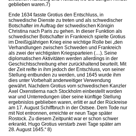
geblieben waren.7)
Ende 1634 fasste Grotius den Entschluss, in
schwedische Dienste zu treten und als schwedischer
Botschafter im Auftrag der schwedischen Königin
Christina nach Paris zu gehen. In dieser Funktion als
schwedischer Botschafter in Frankreich spielte Grotius
im Dreißigjährigen Krieg eine wichtige Rolle bei „den
Verhandlungen zwischen Schweden und Frankreich
als zwei der wichtigsten Kriegsparteien (…). Seine
diplomatischen Aktivitäten werden allerdings in der
Geschichtsschreibung eher zurückhaltend beurteilt. Mit
der Zeit reifte in ihm jedoch der Entschluss, von seiner
Stellung entbunden zu werden, und 1645 wurde ihm
dies unter Vorbehalt anderweitiger Verwendung
gewährt. Nachdem Grotius vom schwedischen Kanzler
Axel Oxenstierna nach Stockholm einbestellt worden
war und Unterredungen über seine künftige Stellung
ergebnislos geblieben waren, erlitt er auf der Rückreise
am 17. August Schiffbruch in der Ostsee. Dem Tode nur
mit Not entronnen, erreichte er neun Tage später
Rostock. Zu diesem Zeitpunkt war er schon schwer
erkrankt. Hugo Grotius verstarb zwei Tage später am
28. August 1645.“ 8)