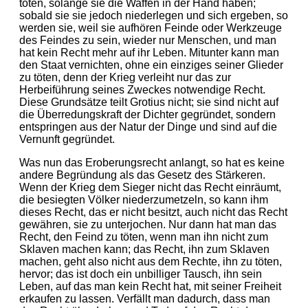
töten, solange sie die Waffen in der Hand haben;
sobald sie sie jedoch niederlegen und sich ergeben, so
werden sie, weil sie aufhören Feinde oder Werkzeuge
des Feindes zu sein, wieder nur Menschen, und man
hat kein Recht mehr auf ihr Leben. Mitunter kann man
den Staat vernichten, ohne ein einziges seiner Glieder
zu töten, denn der Krieg verleiht nur das zur
Herbeiführung seines Zweckes notwendige Recht.
Diese Grundsätze teilt Grotius nicht; sie sind nicht auf
die Überredungskraft der Dichter gegründet, sondern
entspringen aus der Natur der Dinge und sind auf die
Vernunft gegründet.
Was nun das Eroberungsrecht anlangt, so hat es keine
andere Begründung als das Gesetz des Stärkeren.
Wenn der Krieg dem Sieger nicht das Recht einräumt,
die besiegten Völker niederzumetzeln, so kann ihm
dieses Recht, das er nicht besitzt, auch nicht das Recht
gewähren, sie zu unterjochen. Nur dann hat man das
Recht, den Feind zu töten, wenn man ihn nicht zum
Sklaven machen kann; das Recht, ihn zum Sklaven
machen, geht also nicht aus dem Rechte, ihn zu töten,
hervor; das ist doch ein unbilliger Tausch, ihn sein
Leben, auf das man kein Recht hat, mit seiner Freiheit
erkaufen zu lassen. Verfällt man dadurch, dass man