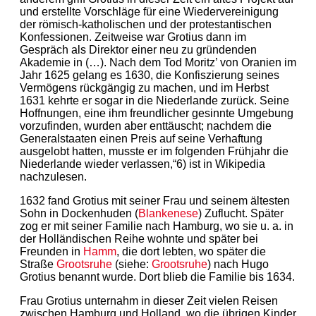
und erstellte Vorschläge für eine Wiedervereinigung
der römisch-katholischen und der protestantischen
Konfessionen. Zeitweise war Grotius dann im
Gespräch als Direktor einer neu zu gründenden
Akademie in (…). Nach dem Tod Moritz’ von Oranien im
Jahr 1625 gelang es 1630, die Konfiszierung seines
Vermögens rückgängig zu machen, und im Herbst
1631 kehrte er sogar in die Niederlande zurück. Seine
Hoffnungen, eine ihm freundlicher gesinnte Umgebung
vorzufinden, wurden aber enttäuscht; nachdem die
Generalstaaten einen Preis auf seine Verhaftung
ausgelobt hatten, musste er im folgenden Frühjahr die
Niederlande wieder verlassen,“6) ist in Wikipedia
nachzulesen.
1632 fand Grotius mit seiner Frau und seinem ältesten
Sohn in Dockenhuden (
Blankenese
) Zuflucht. Später
zog er mit seiner Familie nach Hamburg, wo sie u. a. in
der Holländischen Reihe wohnte und später bei
Freunden in
Hamm
, die dort lebten, wo später die
Straße
Grootsruhe
(siehe:
Grootsruhe
) nach Hugo
Grotius benannt wurde. Dort blieb die Familie bis 1634.
Frau Grotius unternahm in dieser Zeit vielen Reisen
zwischen Hamburg und Holland, wo die übrigen Kinder