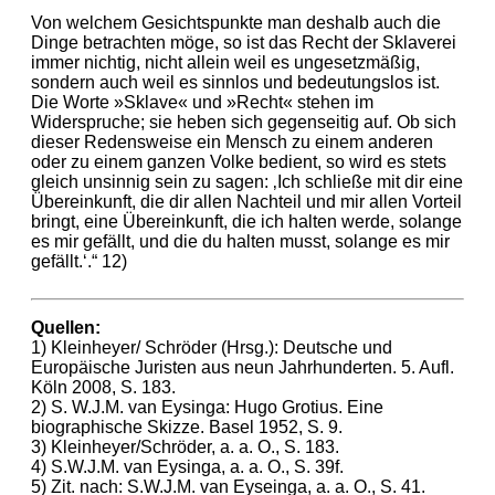
Von welchem Gesichtspunkte man deshalb auch die
Dinge betrachten möge, so ist das Recht der Sklaverei
immer nichtig, nicht allein weil es ungesetzmäßig,
sondern auch weil es sinnlos und bedeutungslos ist.
Die Worte »Sklave« und »Recht« stehen im
Widerspruche; sie heben sich gegenseitig auf. Ob sich
dieser Redensweise ein Mensch zu einem anderen
oder zu einem ganzen Volke bedient, so wird es stets
gleich unsinnig sein zu sagen: ‚Ich schließe mit dir eine
Übereinkunft, die dir allen Nachteil und mir allen Vorteil
bringt, eine Übereinkunft, die ich halten werde, solange
es mir gefällt, und die du halten musst, solange es mir
gefällt.‘.“ 12)
Quellen:
1) Kleinheyer/ Schröder (Hrsg.): Deutsche und
Europäische Juristen aus neun Jahrhunderten. 5. Aufl.
Köln 2008, S. 183.
2) S. W.J.M. van Eysinga: Hugo Grotius. Eine
biographische Skizze. Basel 1952, S. 9.
3) Kleinheyer/Schröder, a. a. O., S. 183.
4) S.W.J.M. van Eysinga, a. a. O., S. 39f.
5) Zit. nach: S.W.J.M. van Eyseinga, a. a. O., S. 41.