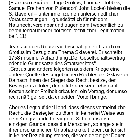
(Francisco Suárez, Hugo Grotius, Thomas Hobbes,
Samuel Freiherr von Pufendorf, John Locke) hielten die
S.[klaverei] – unter im einzelnen unterschiedlichen
Voraussetzungen – grundsätzlich für mit dem
Naturrecht vereinbar und trugen damit wesentlich zu
deren fortdauernder politisch-rechtlicher Legitimation
bei“. 11)
Jean-Jacques Rousseau beschäftigte sich auch mit
Grotius im Bezug zum Thema Sklaverei. Er schreibt
1758 in seiner Abhandlung „Der Gesellschaftsvertrag
oder die Grundsätze des Staatsrechtes“:
„Grotius und andere folgerten aus dem Kriege eine
andere Quelle des angeblichen Rechtes der Sklaverei.
Da nach ihnen der Sieger das Recht besitze, den
Besiegten zu töten, dürfte letzterer sein Leben auf
Kosten seiner Freiheit erkaufen, ein Vertrag, der umso
rechtmäßiger sei, da er beiden Vorteil bringe.
Aber es liegt auf der Hand, dass dieses vermeintliche
Recht, die Besiegten zu töten, in keinerlei Weise aus
dem Kriegsstande hervorgeht. Schon aus dem
einzigen Grunde, dass die Menschen, solange sie in
ihrer ursprünglichen Unabhängigkeit leben, unter sich
in keiner Beziehung stehen, die von derartiger Dauer