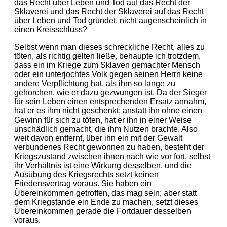
das Recht über Leben und Tod auf das Recht der
Sklaverei und das Recht der Sklaverei auf das Recht
über Leben und Tod gründet, nicht augenscheinlich in
einen Kreisschluss?
Selbst wenn man dieses schreckliche Recht, alles zu
töten, als richtig gelten ließe, behaupte ich trotzdem,
dass ein im Kriege zum Sklaven gemachter Mensch
oder ein unterjochtes Volk gegen seinen Herrn keine
andere Verpflichtung hat, als ihm so lange zu
gehorchen, wie er dazu gezwungen ist. Da der Sieger
für sein Leben einen entsprechenden Ersatz annahm,
hat er es ihm nicht geschenkt; anstatt ihn ohne einen
Gewinn für sich zu töten, hat er ihn in einer Weise
unschädlich gemacht, die ihm Nutzen brachte. Also
weit davon entfernt, über ihn ein mit der Gewalt
verbundenes Recht gewonnen zu haben, besteht der
Kriegszustand zwischen ihnen nach wie vor fort, selbst
ihr Verhältnis ist eine Wirkung desselben, und die
Ausübung des Kriegsrechts setzt keinen
Friedensvertrag voraus. Sie haben ein
Übereinkommen getroffen, das mag sein; aber statt
dem Kriegstande ein Ende zu machen, setzt dieses
Übereinkommen gerade die Fortdauer desselben
voraus.