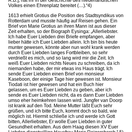
R.B.], hat ihr in der Geschichte des niederländischen
Volkes einen Ehrenplatz bereitet (…).“4)
1613 erhielt Grotius die Position des Stadtsyndikus von
Rotterdam und musste häufig auf Reisen gehen. Ein
Brief von Marie Grotius an ihren Mann ist aus dieser
Zeit erhalten, so der Biograph Eysinga: „Allerliebster.
Ich habe Euer Liebden drei Briefe empfangen, aber
lieber hätte ich Euer Liebden allein. Ich bin bis heute
munter gewesen, könnte aber nun wohl krank werden
durch Euer Liebden langes Fortbleiben, so sehr
verdrießt es mich, und so lang wird mir die Zeit. Ich
weiß Euer Liebden nichts Neues zu schreiben, da ich
niemanden habe, der mir etwas ins Haus trägt. Ich
sende Euer Liebden einen Brief von monsieur
Kaseboon, der einige Tage hier gewesen ist. Monsieur
Tiodati ist hier gewesen und hat ein Buch hier
gelassen, um es Euer Liebden zu geben, aber ich
sende es Euer Liebden nicht, da es dann Euer Liebden
umso eher heimkehren lassen wird. Jungfer van Doorp
ist krank auf den Tod. Meine Mutter läßt Euch sehr
grüßen, und ich bitte Euch, kommt doch so bald, wie
möglich ist. Hiermit schließe ich und werde ich Gott
bitten, Allerliebster, Er wolle Euer Liebden in guter
Gesundheit erhalten. Aus dem Haag diesen XV Euer