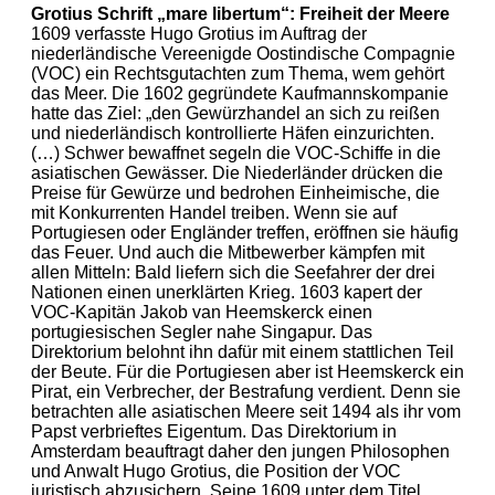
Grotius Schrift „mare libertum“: Freiheit der Meere
1609 verfasste Hugo Grotius im Auftrag der
niederländische Vereenigde Oostindische Compagnie
(VOC) ein Rechtsgutachten zum Thema, wem gehört
das Meer. Die 1602 gegründete Kaufmannskompanie
hatte das Ziel: „den Gewürzhandel an sich zu reißen
und niederländisch kontrollierte Häfen einzurichten.
(…) Schwer bewaffnet segeln die VOC-Schiffe in die
asiatischen Gewässer. Die Niederländer drücken die
Preise für Gewürze und bedrohen Einheimische, die
mit Konkurrenten Handel treiben. Wenn sie auf
Portugiesen oder Engländer treffen, eröffnen sie häufig
das Feuer. Und auch die Mitbewerber kämpfen mit
allen Mitteln: Bald liefern sich die Seefahrer der drei
Nationen einen unerklärten Krieg. 1603 kapert der
VOC-Kapitän Jakob van Heemskerck einen
portugiesischen Segler nahe Singapur. Das
Direktorium belohnt ihn dafür mit einem stattlichen Teil
der Beute. Für die Portugiesen aber ist Heemskerck ein
Pirat, ein Verbrecher, der Bestrafung verdient. Denn sie
betrachten alle asiatischen Meere seit 1494 als ihr vom
Papst verbrieftes Eigentum. Das Direktorium in
Amsterdam beauftragt daher den jungen Philosophen
und Anwalt Hugo Grotius, die Position der VOC
juristisch abzusichern. Seine 1609 unter dem Titel