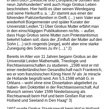
In dem Buch „Deutsche und Europäische Juristen aus
neun Jahrhunderten“ wird auch Hugo Grotius Leben
beschrieben. Hier heißt es über seinen Werdegang
und seine Herkunft u. a. : „Er stammt aus einer der
führenden Patrizierfamilien in Delft. (…) sein Vater war
wiederholt Bürgermeister und später Kurator der
Universität Leiden.“1) Über Grotius Mutter erfährt man
in den einschlägigen Publikationen nichts. – außer,
dass Hugo Grotius seine Mutter zum Protestantismus
bekehrt haben soll; dass der „Einfluß der Mutter auf den
Sohn (…) sich nirgends [zeige], wohl aber eine starke
Zuneigung des Sohnes zu ihr (…).“ 2)
Bereits im Alter von 11 Jahren begann Grotius an der
Universität Leiden Mathematik, Theologie und
Rechtswissenschaften zu studieren. „1598 reist er mit
einer niederländischen Gesandtschaft nach Frankreich,
wo er vom französischen König Henri IV als ‚le miracle
de Hollande begrüßt wird. Am 5.5.1598 erhält G. in
Orléans – wohl ohne eine Dissertation abgeliefert zu
haben- den Doktortitel in der Rechtswissenschaft. Auf
Wunsch seines Vater 1599 Niederlassung als
Rechtsanwalt beim Hof und beim Großen Rat von
Holland und Seeland in Den Haag“ 3)
1607 wurde Grotius Staatsanwalt beim Hof in Holland,