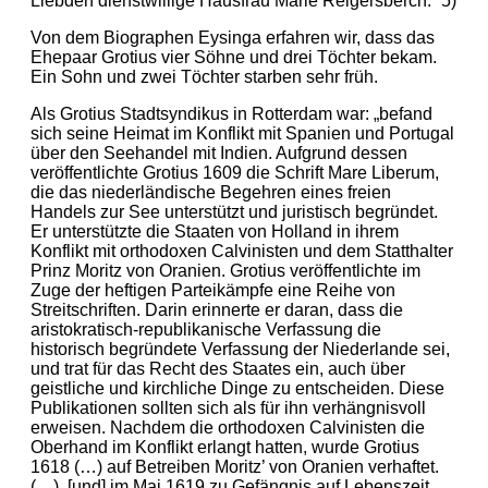
Liebden dienstwillige Hausfrau Marie Reigersberch.“ 5)
Von dem Biographen Eysinga erfahren wir, dass das
Ehepaar Grotius vier Söhne und drei Töchter bekam.
Ein Sohn und zwei Töchter starben sehr früh.
Als Grotius Stadtsyndikus in Rotterdam war: „befand
sich seine Heimat im Konflikt mit Spanien und Portugal
über den Seehandel mit Indien. Aufgrund dessen
veröffentlichte Grotius 1609 die Schrift Mare Liberum,
die das niederländische Begehren eines freien
Handels zur See unterstützt und juristisch begründet.
Er unterstützte die Staaten von Holland in ihrem
Konflikt mit orthodoxen Calvinisten und dem Statthalter
Prinz Moritz von Oranien. Grotius veröffentlichte im
Zuge der heftigen Parteikämpfe eine Reihe von
Streitschriften. Darin erinnerte er daran, dass die
aristokratisch-republikanische Verfassung die
historisch begründete Verfassung der Niederlande sei,
und trat für das Recht des Staates ein, auch über
geistliche und kirchliche Dinge zu entscheiden. Diese
Publikationen sollten sich als für ihn verhängnisvoll
erweisen. Nachdem die orthodoxen Calvinisten die
Oberhand im Konflikt erlangt hatten, wurde Grotius
1618 (…) auf Betreiben Moritz’ von Oranien verhaftet.
(…), [und] im Mai 1619 zu Gefängnis auf Lebenszeit