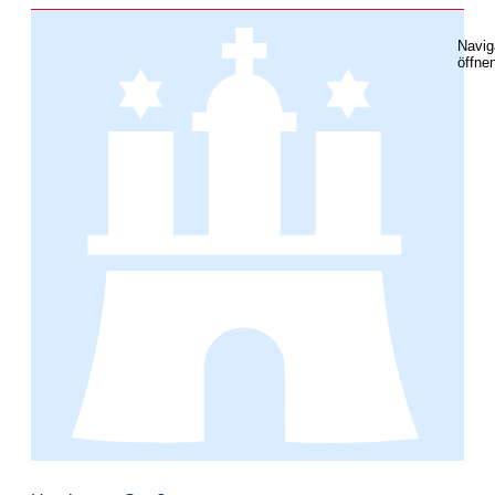
Navig
öffne