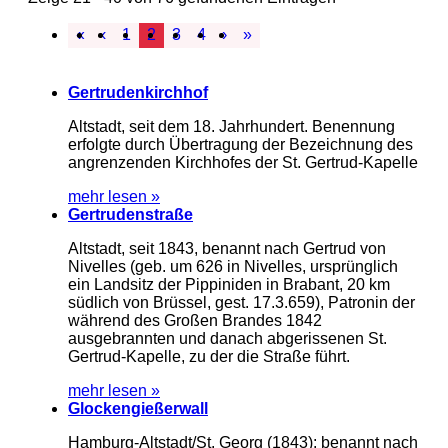
«
‹
1
2
3
4
›
»
Gertrudenkirchhof
Altstadt, seit dem 18. Jahrhundert. Benennung
erfolgte durch Übertragung der Bezeichnung des
angrenzenden Kirchhofes der St. Gertrud-Kapelle
mehr lesen »
Gertrudenstraße
Altstadt, seit 1843, benannt nach Gertrud von
Nivelles (geb. um 626 in Nivelles, ursprünglich
ein Landsitz der Pippiniden in Brabant, 20 km
südlich von Brüssel, gest. 17.3.659), Patronin der
während des Großen Brandes 1842
ausgebrannten und danach abgerissenen St.
Gertrud-Kapelle, zu der die Straße führt.
mehr lesen »
Glockengießerwall
Hamburg-Altstadt/St. Georg (1843): benannt nach