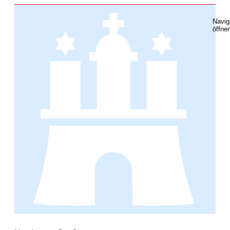
Navig
öffne