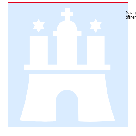
Navig
öffne