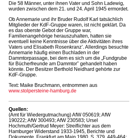
Die 58 Männer, unter ihnen Vater und Sohn Ladewig,
wurden zwischen dem 21. und 24. April 1945 ermordet.
Ob Annemarie und ihr Bruder Rudolf Karl tatsächlich
Mitglieder der KdF-Gruppe waren, ist nicht geklärt. Da
es das oberste Gebot der Gruppe war,
Familienangehörige herauszuhalten, hatten sie
eventuell keine Kenntnisse über die Aktivitäten ihres
Vaters und Elisabeth Rosenkranz’. Allerdings besuchte
Annemarie häufig einen Buchladen in der
Dammtorpassage, bei dem es sich um die „Fundgrube
für Bücherfreunde am Dammtor" gehandelt haben
könnte. Der Besitzer Berthold Neidhard gehörte zur
KdF-Gruppe.
Text: Maike Bruchmann, entnommen aus
www.stolpersteine-hamburg.de
Quellen:
(Amt für Wiedergutmachung) AfW 050619; AfW
190222; AfW 300493; AfW 230583; Ursel
Hochmuth/Gertrud Meyer: Streiflichter aus dem
Hamburger Widerstand 1933-1945, Berichte und
Dokumente, Frankfurt am Main 1980, S. 379, 449-464;