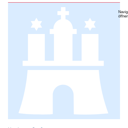
Navig
öffne