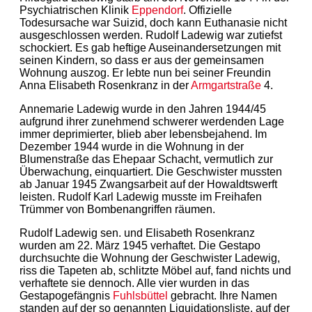
Psychiatrischen Klinik
Eppendorf
. Offizielle
Todesursache war Suizid, doch kann Euthanasie nicht
ausgeschlossen werden. Rudolf Ladewig war zutiefst
schockiert. Es gab heftige Auseinandersetzungen mit
seinen Kindern, so dass er aus der gemeinsamen
Wohnung auszog. Er lebte nun bei seiner Freundin
Anna Elisabeth Rosenkranz in der
Armgartstraße
4.
Annemarie Ladewig wurde in den Jahren 1944/45
aufgrund ihrer zunehmend schwerer werdenden Lage
immer deprimierter, blieb aber lebensbejahend. Im
Dezember 1944 wurde in die Wohnung in der
Blumenstraße das Ehepaar Schacht, vermutlich zur
Überwachung, einquartiert. Die Geschwister mussten
ab Januar 1945 Zwangsarbeit auf der Howaldtswerft
leisten. Rudolf Karl Ladewig musste im Freihafen
Trümmer von Bombenangriffen räumen.
Rudolf Ladewig sen. und Elisabeth Rosenkranz
wurden am 22. März 1945 verhaftet. Die Gestapo
durchsuchte die Wohnung der Geschwister Ladewig,
riss die Tapeten ab, schlitzte Möbel auf, fand nichts und
verhaftete sie dennoch. Alle vier wurden in das
Gestapogefängnis
Fuhlsbüttel
gebracht. Ihre Namen
standen auf der so genannten Liquidationsliste, auf der