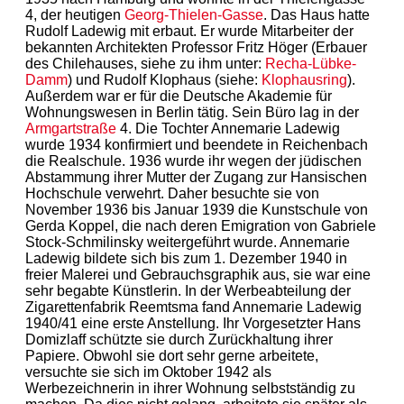
4, der heutigen
Georg-Thielen-Gasse
. Das Haus hatte
Rudolf Ladewig mit erbaut. Er wurde Mitarbeiter der
bekannten Architekten Professor Fritz Höger (Erbauer
des Chilehauses, siehe zu ihm unter:
Recha-Lübke-
Damm
) und Rudolf Klophaus (siehe:
Klophausring
).
Außerdem war er für die Deutsche Akademie für
Wohnungswesen in Berlin tätig. Sein Büro lag in der
Armgartstraße
4. Die Tochter Annemarie Ladewig
wurde 1934 konfirmiert und beendete in Reichenbach
die Realschule. 1936 wurde ihr wegen der jüdischen
Abstammung ihrer Mutter der Zugang zur Hansischen
Hochschule verwehrt. Daher besuchte sie von
November 1936 bis Januar 1939 die Kunstschule von
Gerda Koppel, die nach deren Emigration von Gabriele
Stock-Schmilinsky weitergeführt wurde. Annemarie
Ladewig bildete sich bis zum 1. Dezember 1940 in
freier Malerei und Gebrauchsgraphik aus, sie war eine
sehr begabte Künstlerin. In der Werbeabteilung der
Zigarettenfabrik Reemtsma fand Annemarie Ladewig
1940/41 eine erste Anstellung. Ihr Vorgesetzter Hans
Domizlaff schützte sie durch Zurückhaltung ihrer
Papiere. Obwohl sie dort sehr gerne arbeitete,
versuchte sie sich im Oktober 1942 als
Werbezeichnerin in ihrer Wohnung selbstständig zu