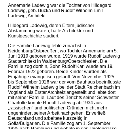
Annemarie Ladewig war die Tochter von Hildegard
Ladewig, geb. Bucka und Rudolf Wilhelm Emil
Ladewig, Architekt.
Hildegard Ladewig, deren Eltern jüdischer
Abstammung waren, hatte Architektur und
Kunstgeschichte studiert.
Die Familie Ladewig lebte zunächst in
Neidenburg/Ostpreußen, wo Tochter Annemarie am 5.
Juni 1919 geboren wurde. 1919 wurde Rudolf Ladewig
Stadtarchitekt in Waldenburg/Oberschlesien. Die
Familie zog dorthin, Sohn Rudolf Karl wurde am 19.
Februar 1922 geboren. Beide Kinder wurden als
Einjährige evangelisch getauft. Von November 1925
bis September 1926 war der vom Bauhaus beeinflusste
Rudolf Wilhelm Ladewig bei der Stadt Reichenbach im
Vogtland als Erster Architekt angestellt und lebte dort
mit seiner Familie. Laut des Berichts seiner Schwester
Charlotte konnte Rudolf Ladewig ab 1934 aus
„rassischen" und politischen Gründen nicht mehr
ungehindert seiner Arbeit nachgehen. Er verließ
Deutschland und arbeitete kurzzeitig in
Sofia/Bulgarien. Die Familie zog am 1. September
1935 nach Hamburg und wohnte in der Thielengasse