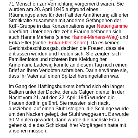
71 Menschen zur Vernichtung vorgemerkt waren. Sie
wurden am 20. April 1945 aufgrund eines
Räumungsplanes für den Fall der Annäherung alliierter
Streitkräfte zusammen mit anderen Gefangenen der
KdF-Gruppe in das Konzentrationslager
Neuengamme
überführt. Unter den dreizehn Frauen befanden sich
auch Hanne Mertens (siehe:
Hanne-Mertens-Weg
) und
Erika Etter (siehe:
Erika-Etter-Kehre
). Da es keinen
Gerichtsbeschluss gab, dachten die Frauen, dass sie
entlassen würden und freuten sich. Sie zeigten sich
Familienfotos und richteten ihre Kleidung her.
Annemarie Ladewig konnte an diesem Tag noch einen
Brief an ihren Verlobten schreiben. Darin erwähnte sie,
dass ihr Vater auf einen Spitzel hereingefallen war.
Im Gang des Häftlingsbunkers befand sich ein langer
Balken unter der Decke, der als Galgen diente. In der
Nacht vom 21. auf den 22. April 1945 wurden die
Frauen dorthin geführt. Sie mussten sich nackt
ausziehen, auf einen Stuhl steigen, die Schlinge wurde
um den Nacken gelegt, der Stuhl weggezerrt. Es wurde
30 Minuten gewartet, dann wurde die nächste Frau
gehenkt, die das Schicksal ihrer Vorgängerin hatte mit
ansehen müssen.