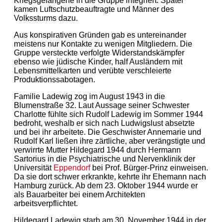
Kriegsgefangene in die Gruppe integriert. Später
kamen Luftschutzbeauftragte und Männer des
Volkssturms dazu.
Aus konspirativen Gründen gab es untereinander
meistens nur Kontakte zu wenigen Mitgliedern. Die
Gruppe versteckte verfolgte Widerstandskämpfer
ebenso wie jüdische Kinder, half Ausländern mit
Lebensmittelkarten und verübte verschleierte
Produktionssabotagen.
Familie Ladewig zog im August 1943 in die
Blumenstraße 32. Laut Aussage seiner Schwester
Charlotte fühlte sich Rudolf Ladewig im Sommer 1944
bedroht, weshalb er sich nach Ludwigslust absetzte
und bei ihr arbeitete. Die Geschwister Annemarie und
Rudolf Karl ließen ihre zärtliche, aber verängstigte und
verwirrte Mutter Hildegard 1944 durch Hermann
Sartorius in die Psychiatrische und Nervenklinik der
Universität
Eppendorf
bei Prof. Bürger-Prinz einweisen.
Da sie dort schwer erkrankte, kehrte ihr Ehemann nach
Hamburg zurück. Ab dem 23. Oktober 1944 wurde er
als Bauarbeiter bei einem Architekten
arbeitsverpflichtet.
Hildegard Ladewig starb am 30. November 1944 in der