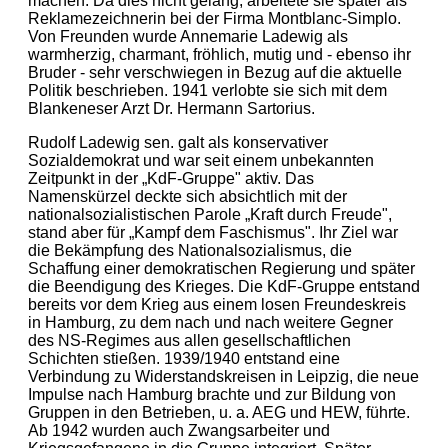
machen. Da dies nicht gelang, arbeitete sie später als
Reklamezeichnerin bei der Firma Montblanc-Simplo.
Von Freunden wurde Annemarie Ladewig als
warmherzig, charmant, fröhlich, mutig und - ebenso ihr
Bruder - sehr verschwiegen in Bezug auf die aktuelle
Politik beschrieben. 1941 verlobte sie sich mit dem
Blankeneser Arzt Dr. Hermann Sartorius.
Rudolf Ladewig sen. galt als konservativer
Sozialdemokrat und war seit einem unbekannten
Zeitpunkt in der „KdF-Gruppe" aktiv. Das
Namenskürzel deckte sich absichtlich mit der
nationalsozialistischen Parole „Kraft durch Freude",
stand aber für „Kampf dem Faschismus". Ihr Ziel war
die Bekämpfung des Nationalsozialismus, die
Schaffung einer demokratischen Regierung und später
die Beendigung des Krieges. Die KdF-Gruppe entstand
bereits vor dem Krieg aus einem losen Freundeskreis
in Hamburg, zu dem nach und nach weitere Gegner
des NS-Regimes aus allen gesellschaftlichen
Schichten stießen. 1939/1940 entstand eine
Verbindung zu Widerstandskreisen in Leipzig, die neue
Impulse nach Hamburg brachte und zur Bildung von
Gruppen in den Betrieben, u. a. AEG und HEW, führte.
Ab 1942 wurden auch Zwangsarbeiter und