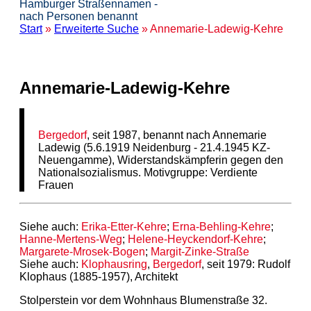
Hamburger Straßennamen -
nach Personen benannt
Start
»
Erweiterte Suche
» Annemarie-Ladewig-Kehre
Annemarie-Ladewig-Kehre
Bergedorf
, seit 1987, benannt nach Annemarie
Ladewig (5.6.1919 Neidenburg - 21.4.1945 KZ-
Neuengamme), Widerstandskämpferin gegen den
Nationalsozialismus. Motivgruppe: Verdiente
Frauen
Siehe auch:
Erika-Etter-Kehre
;
Erna-Behling-Kehre
;
Hanne-Mertens-Weg
;
Helene-Heyckendorf-Kehre
;
Margarete-Mrosek-Bogen
;
Margit-Zinke-Straße
Siehe auch:
Klophausring
,
Bergedorf
, seit 1979: Rudolf
Klophaus (1885-1957), Architekt
Stolperstein vor dem Wohnhaus Blumenstraße 32.