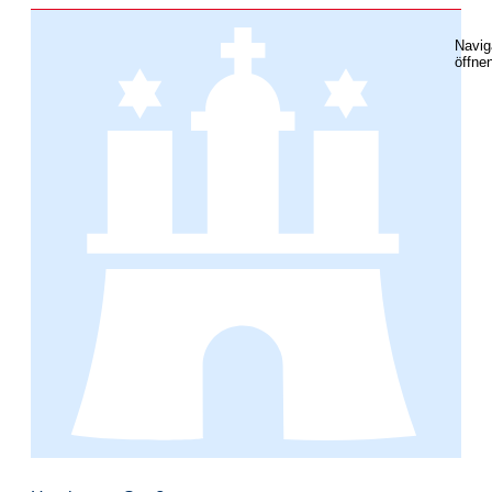
Navig
öffne