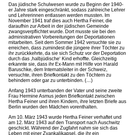
Das jüdische Schulwesen wurde zu Beginn der 1940-
er Jahre stark eingeschränkt, sodass zahlreiche Lehrer
und Lehrerinnen entlassen werden mussten. Im
November 1941 traf dies auch Hertha Feiner, die
daraufhin zur Arbeit in der jüdischen Gemeinde
zwangsverpflichtet wurde. Dort musste sie bei den
administrativen Vorbereitungen der Deportationen
mitarbeiten. Seit dem Sommer 1942 versuchte sie zu
erreichen, dass zumindest die jüngere ihrer Töchter zu
ihr zurückkehrte, da sie sich Schutz vor der Deportation
durch das ‚halbjüdische‘ Kind erhoffte. Gleichzeitig
erkannte sie, dass ihr Ex-Mann mit Hilfe von Harald
Baruschke, dem Internatsleiter in der Schweiz,
versuchte, ihren Briefkontakt zu den Töchtern zu
behindern oder gar zu unterbinden. (…)
Anfang 1943 unterbanden der Vater und seine zweite
Frau Hermine Asmus jeden Briefkontakt zwischen
Hertha Feiner und ihren Kindern, ihre letzten Briefe aus
Berlin wurden den Mädchen vorenthalten.
Am 10. März 1943 wurde Hertha Feiner verhaftet und
am 12. März 1943 auf den Transport nach Auschwitz
geschickt. Während der Zugfahrt nahm sie sich das
Leben mit einer Zyankalikapsel, die ihr ein