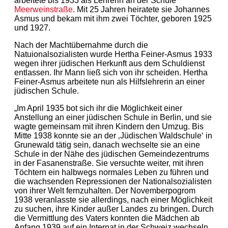
arbeitete bis 1933 als Lehrerin an der Schule
Meerweinstraße
. Mit 25 Jahren heiratete sie Johannes
Asmus und bekam mit ihm zwei Töchter, geboren 1925
und 1927.
Nach der Machtübernahme durch die
Natuionalsozialisten wurde Hertha Feiner-Asmus 1933
wegen ihrer jüdischen Herkunft aus dem Schuldienst
entlassen. Ihr Mann ließ sich von ihr scheiden. Hertha
Feiner-Asmus arbeitete nun als Hilfslehrerin an einer
jüdischen Schule.
„Im April 1935 bot sich ihr die Möglichkeit einer
Anstellung an einer jüdischen Schule in Berlin, und sie
wagte gemeinsam mit ihren Kindern den Umzug. Bis
Mitte 1938 konnte sie an der ‚Jüdischen Waldschule‘ in
Grunewald tätig sein, danach wechselte sie an eine
Schule in der Nähe des jüdischen Gemeindezentrums
in der Fasanenstraße. Sie versuchte weiter, mit ihren
Töchtern ein halbwegs normales Leben zu führen und
die wachsenden Repressionen der Nationalsozialisten
von ihrer Welt fernzuhalten. Der Novemberpogrom
1938 veranlasste sie allerdings, nach einer Möglichkeit
zu suchen, ihre Kinder außer Landes zu bringen. Durch
die Vermittlung des Vaters konnten die Mädchen ab
Anfang 1939 auf ein Internat in der Schweiz wechseln.