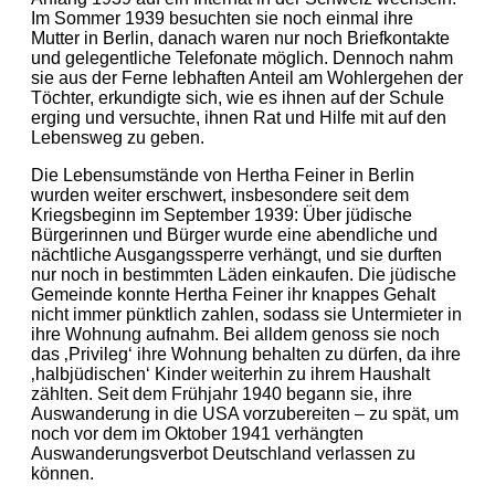
Im Sommer 1939 besuchten sie noch einmal ihre
Mutter in Berlin, danach waren nur noch Briefkontakte
und gelegentliche Telefonate möglich. Dennoch nahm
sie aus der Ferne lebhaften Anteil am Wohlergehen der
Töchter, erkundigte sich, wie es ihnen auf der Schule
erging und versuchte, ihnen Rat und Hilfe mit auf den
Lebensweg zu geben.
Die Lebensumstände von Hertha Feiner in Berlin
wurden weiter erschwert, insbesondere seit dem
Kriegsbeginn im September 1939: Über jüdische
Bürgerinnen und Bürger wurde eine abendliche und
nächtliche Ausgangssperre verhängt, und sie durften
nur noch in bestimmten Läden einkaufen. Die jüdische
Gemeinde konnte Hertha Feiner ihr knappes Gehalt
nicht immer pünktlich zahlen, sodass sie Untermieter in
ihre Wohnung aufnahm. Bei alldem genoss sie noch
das ‚Privileg‘ ihre Wohnung behalten zu dürfen, da ihre
‚halbjüdischen‘ Kinder weiterhin zu ihrem Haushalt
zählten. Seit dem Frühjahr 1940 begann sie, ihre
Auswanderung in die USA vorzubereiten – zu spät, um
noch vor dem im Oktober 1941 verhängten
Auswanderungsverbot Deutschland verlassen zu
können.