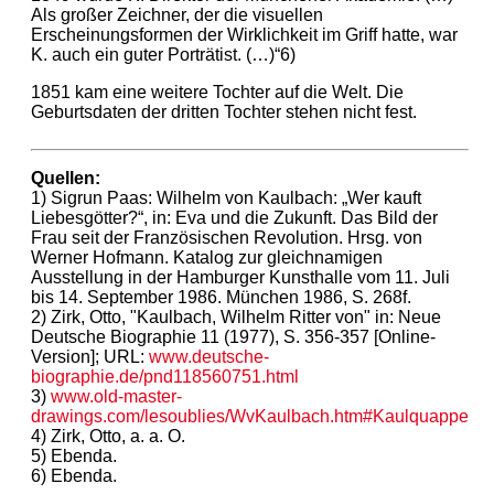
Als großer Zeichner, der die visuellen
Erscheinungsformen der Wirklichkeit im Griff hatte, war
K. auch ein guter Porträtist. (…)“6)
1851 kam eine weitere Tochter auf die Welt. Die
Geburtsdaten der dritten Tochter stehen nicht fest.
Quellen:
1) Sigrun Paas: Wilhelm von Kaulbach: „Wer kauft
Liebesgötter?“, in: Eva und die Zukunft. Das Bild der
Frau seit der Französischen Revolution. Hrsg. von
Werner Hofmann. Katalog zur gleichnamigen
Ausstellung in der Hamburger Kunsthalle vom 11. Juli
bis 14. September 1986. München 1986, S. 268f.
2) Zirk, Otto, "Kaulbach, Wilhelm Ritter von" in: Neue
Deutsche Biographie 11 (1977), S. 356-357 [Online-
Version]; URL:
www.deutsche-
biographie.de/pnd118560751.html
3)
www.old-master-
drawings.com/lesoublies/WvKaulbach.htm#Kaulquappe
4) Zirk, Otto, a. a. O.
5) Ebenda.
6) Ebenda.