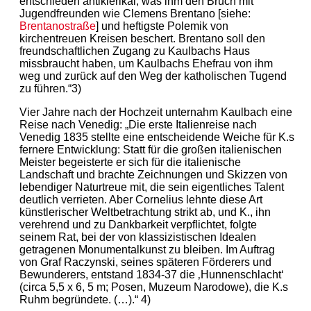
entschieden antiklerikal, was ihm den Bruch mit
Jugendfreunden wie Clemens Brentano [siehe:
Brentanostraße
] und heftigste Polemik von
kirchentreuen Kreisen beschert. Brentano soll den
freundschaftlichen Zugang zu Kaulbachs Haus
missbraucht haben, um Kaulbachs Ehefrau von ihm
weg und zurück auf den Weg der katholischen Tugend
zu führen.“3)
Vier Jahre nach der Hochzeit unternahm Kaulbach eine
Reise nach Venedig: „Die erste Italienreise nach
Venedig 1835 stellte eine entscheidende Weiche für K.s
fernere Entwicklung: Statt für die großen italienischen
Meister begeisterte er sich für die italienische
Landschaft und brachte Zeichnungen und Skizzen von
lebendiger Naturtreue mit, die sein eigentliches Talent
deutlich verrieten. Aber Cornelius lehnte diese Art
künstlerischer Weltbetrachtung strikt ab, und K., ihn
verehrend und zu Dankbarkeit verpflichtet, folgte
seinem Rat, bei der von klassizistischen Idealen
getragenen Monumentalkunst zu bleiben. Im Auftrag
von Graf Raczynski, seines späteren Förderers und
Bewunderers, entstand 1834-37 die ‚Hunnenschlacht‘
(circa 5,5 x 6, 5 m; Posen, Muzeum Narodowe), die K.s
Ruhm begründete. (…).“ 4)