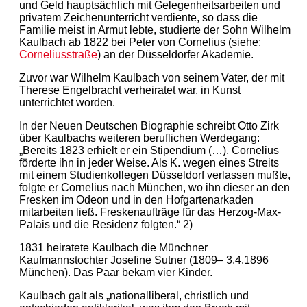
und Geld hauptsächlich mit Gelegenheitsarbeiten und
privatem Zeichenunterricht verdiente, so dass die
Familie meist in Armut lebte, studierte der Sohn Wilhelm
Kaulbach ab 1822 bei Peter von Cornelius (siehe:
Corneliusstraße
) an der Düsseldorfer Akademie.
Zuvor war Wilhelm Kaulbach von seinem Vater, der mit
Therese Engelbracht verheiratet war, in Kunst
unterrichtet worden.
In der Neuen Deutschen Biographie schreibt Otto Zirk
über Kaulbachs weiteren beruflichen Werdegang:
„Bereits 1823 erhielt er ein Stipendium (…). Cornelius
förderte ihn in jeder Weise. Als K. wegen eines Streits
mit einem Studienkollegen Düsseldorf verlassen mußte,
folgte er Cornelius nach München, wo ihn dieser an den
Fresken im Odeon und in den Hofgartenarkaden
mitarbeiten ließ. Freskenaufträge für das Herzog-Max-
Palais und die Residenz folgten.“ 2)
1831 heiratete Kaulbach die Münchner
Kaufmannstochter Josefine Sutner (1809– 3.4.1896
München). Das Paar bekam vier Kinder.
Kaulbach galt als „nationalliberal, christlich und