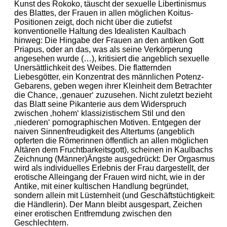
Kunst des Rokoko, täuscht der sexuelle Libertinismus
des Blattes, der Frauen in allen möglichen Koitus-
Positionen zeigt, doch nicht über die zutiefst
konventionelle Haltung des Idealisten Kaulbach
hinweg: Die Hingabe der Frauen an den antiken Gott
Priapus, oder an das, was als seine Verkörperung
angesehen wurde (…), kritisiert die angeblich sexuelle
Unersättlichkeit des Weibes. Die flatternden
Liebesgötter, ein Konzentrat des männlichen Potenz-
Gebarens, geben wegen ihrer Kleinheit dem Betrachter
die Chance, ‚genauer‘ zuzusehen. Nicht zuletzt bezieht
das Blatt seine Pikanterie aus dem Widerspruch
zwischen ‚hohem‘ klassizistischem Stil und den
‚niederen‘ pornographischen Motiven. Entgegen der
naiven Sinnenfreudigkeit des Altertums (angeblich
opferten die Römerinnen öffentlich an allen möglichen
Altären dem Fruchtbarkeitsgott), scheinen in Kaulbachs
Zeichnung (Männer)Ängste ausgedrückt: Der Orgasmus
wird als individuelles Erlebnis der Frau dargestellt, der
erotische Alleingang der Frauen wird nicht, wie in der
Antike, mit einer kultischen Handlung begründet,
sondern allein mit Lüsternheit (und Geschäftstüchtigkeit:
die Händlerin). Der Mann bleibt ausgespart, Zeichen
einer erotischen Entfremdung zwischen den
Geschlechtern.