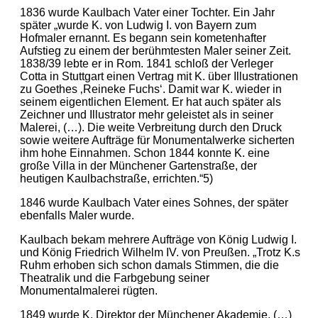
1836 wurde Kaulbach Vater einer Tochter. Ein Jahr
später „wurde K. von Ludwig I. von Bayern zum
Hofmaler ernannt. Es begann sein kometenhafter
Aufstieg zu einem der berühmtesten Maler seiner Zeit.
1838/39 lebte er in Rom. 1841 schloß der Verleger
Cotta in Stuttgart einen Vertrag mit K. über Illustrationen
zu Goethes ‚Reineke Fuchs‘. Damit war K. wieder in
seinem eigentlichen Element. Er hat auch später als
Zeichner und Illustrator mehr geleistet als in seiner
Malerei, (…). Die weite Verbreitung durch den Druck
sowie weitere Aufträge für Monumentalwerke sicherten
ihm hohe Einnahmen. Schon 1844 konnte K. eine
große Villa in der Münchener Gartenstraße, der
heutigen Kaulbachstraße, errichten.“5)
1846 wurde Kaulbach Vater eines Sohnes, der später
ebenfalls Maler wurde.
Kaulbach bekam mehrere Aufträge von König Ludwig I.
und König Friedrich Wilhelm IV. von Preußen. „Trotz K.s
Ruhm erhoben sich schon damals Stimmen, die die
Theatralik und die Farbgebung seiner
Monumentalmalerei rügten.
1849 wurde K. Direktor der Münchener Akademie. (…)