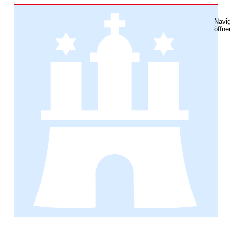
Navig
öffne