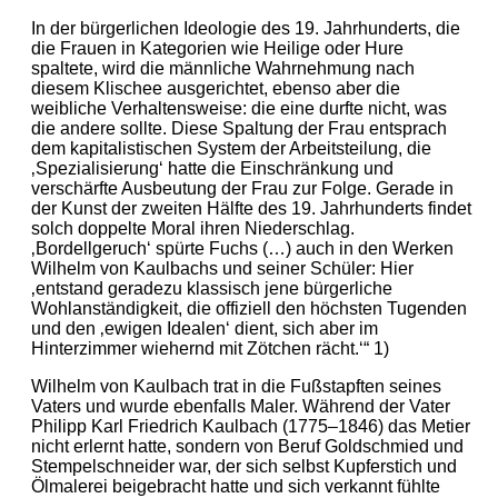
In der bürgerlichen Ideologie des 19. Jahrhunderts, die
die Frauen in Kategorien wie Heilige oder Hure
spaltete, wird die männliche Wahrnehmung nach
diesem Klischee ausgerichtet, ebenso aber die
weibliche Verhaltensweise: die eine durfte nicht, was
die andere sollte. Diese Spaltung der Frau entsprach
dem kapitalistischen System der Arbeitsteilung, die
‚Spezialisierung‘ hatte die Einschränkung und
verschärfte Ausbeutung der Frau zur Folge. Gerade in
der Kunst der zweiten Hälfte des 19. Jahrhunderts findet
solch doppelte Moral ihren Niederschlag.
‚Bordellgeruch‘ spürte Fuchs (…) auch in den Werken
Wilhelm von Kaulbachs und seiner Schüler: Hier
‚entstand geradezu klassisch jene bürgerliche
Wohlanständigkeit, die offiziell den höchsten Tugenden
und den ‚ewigen Idealen‘ dient, sich aber im
Hinterzimmer wiehernd mit Zötchen rächt.‘“ 1)
Wilhelm von Kaulbach trat in die Fußstapften seines
Vaters und wurde ebenfalls Maler. Während der Vater
Philipp Karl Friedrich Kaulbach (1775–1846) das Metier
nicht erlernt hatte, sondern von Beruf Goldschmied und
Stempelschneider war, der sich selbst Kupferstich und
Ölmalerei beigebracht hatte und sich verkannt fühlte