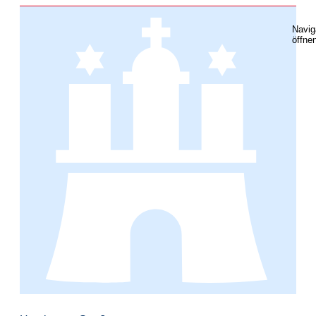
Navig
öffne