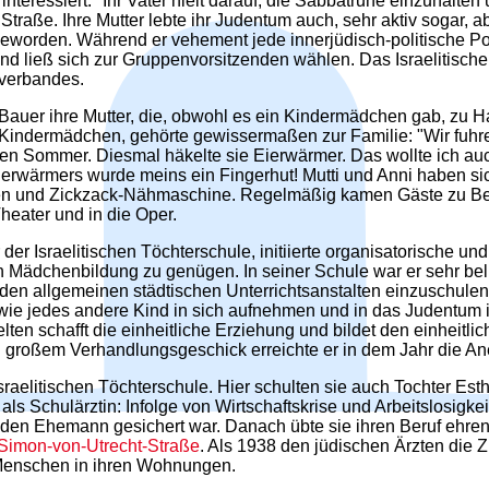
ht interessiert." Ihr Vater hielt darauf, die Sabbatruhe einzuh
 Straße. Ihre Mutter lebte ihr Judentum auch, sehr aktiv sogar, 
eworden. Während er vehement jede innerjüdisch-politische Posit
nd ließ sich zur Gruppenvorsitzenden wählen. Das Israelitische
sverbandes.
er Bauer ihre Mutter, die, obwohl es ein Kindermädchen gab, zu 
indermädchen, gehörte gewissermaßen zur Familie: "Wir fuhren
en Sommer. Diesmal häkelte sie Eierwärmer. Das wollte ich au
 Eierwärmers wurde meins ein Fingerhut! Mutti und Anni haben s
en und Zickzack-Nähmaschine. Regelmäßig kamen Gäste zu Bes
Theater und in die Oper.
r der Israelitischen Töchterschule, initiierte organisatorische
ädchenbildung zu genügen. In seiner Schule war er sehr belieb
en allgemeinen städtischen Unterrichtsanstalten einzuschulen, w
r wie jedes andere Kind in sich aufnehmen und in das Judentum 
elten schafft die einheitliche Erziehung und bildet den einheitl
d großem Verhandlungsgeschick erreichte er in dem Jahr die A
aelitischen Töchterschule. Hier schulten sie auch Tochter Esth
t als Schulärztin: Infolge von Wirtschaftskrise und Arbeitslosi
en Ehemann gesichert war. Danach übte sie ihren Beruf ehren
Simon-von-Utrecht-Straße
. Als 1938 den jüdischen Ärzten die 
e Menschen in ihren Wohnungen.