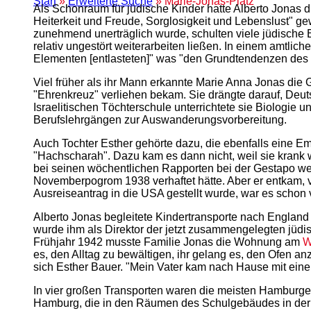
Start
»
Erweiterte Suche
» Marie-Jonas-Platz
Als Schonraum für jüdische Kinder hatte Alberto Jonas d
Heiterkeit und Freude, Sorglosigkeit und Lebenslust" gew
zunehmend unerträglich wurde, schulten viele jüdische E
relativ ungestört weiterarbeiten ließen. In einem amtlic
Elementen [entlasteten]" was "den Grundtendenzen des n
Viel früher als ihr Mann erkannte Marie Anna Jonas die
"Ehrenkreuz" verliehen bekam. Sie drängte darauf, Deuts
Israelitischen Töchterschule unterrichtete sie Biologi
Berufslehrgängen zur Auswanderungsvorbereitung.
Auch Tochter Esther gehörte dazu, die ebenfalls eine Em
"Hachscharah". Dazu kam es dann nicht, weil sie krank wu
bei seinen wöchentlichen Rapporten bei der Gestapo wen
Novemberpogrom 1938 verhaftet hätte. Aber er entkam, ver
Ausreiseantrag in die USA gestellt wurde, war es schon v
Alberto Jonas begleitete Kindertransporte nach England u
wurde ihm als Direktor der jetzt zusammengelegten jüd
Frühjahr 1942 musste Familie Jonas die Wohnung am
W
es, den Alltag zu bewältigen, ihr gelang es, den Ofen a
sich Esther Bauer. "Mein Vater kam nach Hause mit eine
In vier großen Transporten waren die meisten Hamburger
Hamburg, die in den Räumen des Schulgebäudes in der Ca