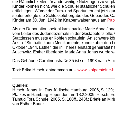
die Räumlichkeiten für anderweitige Nutzungen zu verpl
Kinder können nicht, wie die Schüler staatlicher Schule
ertüchtigen. Würde der Turn- und Sportunterricht jetzt
später erfolgte die Schlüsselübergabe des Gebäudes Caro
Kinder am 30. Juni 1942 im Knabenwaisenhaus am
Pa
Als der Deportationsbefehl kam, packte Marie Anna Jo
vom Leiter des Judendezernats in der Gestapoleitstelle,
Stattdessen musste er Kohlen schaufeln. An schwere kör
Ärztin. "Sie hatte kaum Medikamente, konnte aber den Le
Oktober 1944, Esther, die in Theresienstadt geheiratet 
Auschwitz. Esther überlebte, Marie Anna Jonas wurde we
Das Gebäude Carolinenstraße 35 ist seit 1998 nach Albe
Text: Erika Hirsch, entnommen aus:
www.stolpersteine-
Quellen:
Hirsch, Jonas, in: Das Jüdische Hamburg, 2006, S. 129; 
Platzes in Hamburg-Eppendorf am 18.2.2009; Hirsch, Est
Talmud Tora Schule, 2005, S. 180ff., 248f.; Briefe an Mir
von Esther Bauer.