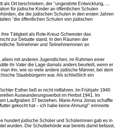
tt als Ort beschrieben, der "ungestörte Entwicklung, …
ation für jüdische Kinder an öffentlichen Schulen
ehörden, die die jüdischen Schulen in den ersten Jahren
talten "die öffentlichen Schulen von jüdischen
 ihre Tätigkeit als Rote-Kreuz-Schwester das
 nicht zur Debatte stand. In den Räumen der
gendliche Teilnehmer und Teilnehmerinnen an
n, allein mit anderen Jugendlichen, im Rahmen einer
ätte ihr Vater die Lage damals anders beurteilt, wenn er
 man ihn, wie so viele andere jüdische Männer, bei dem
hische Staatsbürgerin war. Als schließlich ein
chter Esther ließ er nicht mitfahren. Im Frühjahr 1940
nerellen Auswanderungsverbot im Herbst 1941. Im
am Laufgraben 37 beziehen. Marie Anna Jonas schaffte
utter gekocht hat – ich habe keine Ahnung!" erinnerte
ie hundert jüdische Schüler und Schülerinnen gab es in
et wurden. Die Schulbehörde war bereits damit befasst,