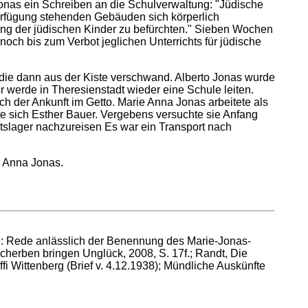
Jonas ein Schreiben an die Schulverwaltung: "Jüdische
 Verfügung stehenden Gebäuden sich körperlich
gung der jüdischen Kinder zu befürchten." Sieben Wochen
och bis zum Verbot jeglichen Unterrichts für jüdische
ie dann aus der Kiste verschwand. Alberto Jonas wurde
r werde in Theresienstadt wieder eine Schule leiten.
h der Ankunft im Getto. Marie Anna Jonas arbeitete als
te sich Esther Bauer. Vergebens versuchte sie Anfang
itslager nachzureisen Es war ein Transport nach
e Anna Jonas.
tte: Rede anlässlich der Benennung des Marie-Jonas-
cherben bringen Unglück, 2008, S. 17f.; Randt, Die
ffi Wittenberg (Brief v. 4.12.1938); Mündliche Auskünfte