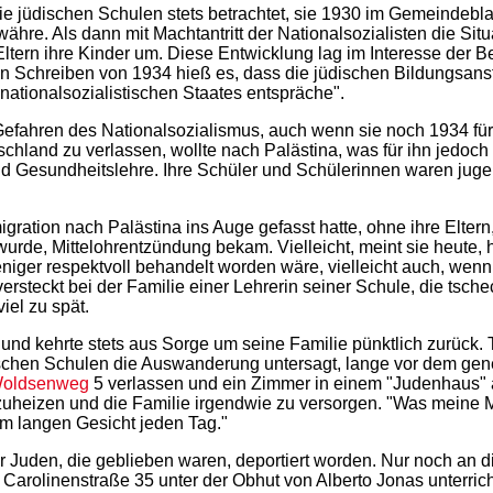
ie jüdischen Schulen stets betrachtet, sie 1930 im Gemeindebla
ähre. Als dann mit Machtantritt der Nationalsozialisten die Situ
ltern ihre Kinder um. Diese Entwicklung lag im Interesse der B
hen Schreiben von 1934 hieß es, dass die jüdischen Bildungsans
ationalsozialistischen Staates entspräche".
 Gefahren des Nationalsozialismus, auch wenn sie noch 1934 für
chland zu verlassen, wollte nach Palästina, was für ihn jedoch
e und Gesundheitslehre. Ihre Schüler und Schülerinnen waren ju
igration nach Palästina ins Auge gefasst hatte, ohne ihre Elter
rde, Mittelohrentzündung bekam. Vielleicht, meint sie heute, h
iger respektvoll behandelt worden wäre, vielleicht auch, wenn
steckt bei der Familie einer Lehrerin seiner Schule, die tschec
iel zu spät.
nd kehrte stets aus Sorge um seine Familie pünktlich zurück. To
ischen Schulen die Auswanderung untersagt, lange vor dem ge
oldsenweg
5 verlassen und ein Zimmer in einem "Judenhaus" 
nzuheizen und die Familie irgendwie zu versorgen. "Was meine M
m langen Gesicht jeden Tag."
 Juden, die geblieben waren, deportiert worden. Nur noch an d
rolinenstraße 35 unter der Obhut von Alberto Jonas unterricht