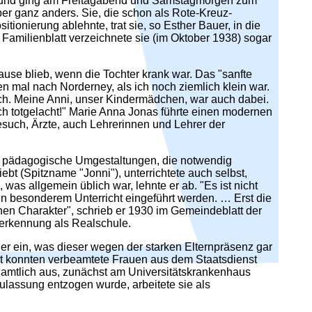
alten und ging am Freitagabend und Samstagmorgen zum
aber ganz anders. Sie, die schon als Rote-Kreuz-
ionierung ablehnte, trat sie, so Esther Bauer, in die
 Familienblatt verzeichnete sie (im Oktober 1938) sogar
Hause blieb, wenn die Tochter krank war. Das "sanfte
 mal nach Norderney, als ich noch ziemlich klein war.
ch. Meine Anni, unser Kindermädchen, war auch dabei.
ich totgelacht!" Marie Anna Jonas führte einen modernen
uch, Ärzte, auch Lehrerinnen und Lehrer der
 und pädagogische Umgestaltungen, die notwendig
t (Spitzname "Jonni"), unterrichtete auch selbst,
as allgemein üblich war, lehnte er ab. "Es ist nicht
in besonderem Unterricht eingeführt werden. … Erst die
ichen Charakter", schrieb er 1930 im Gemeindeblatt der
nerkennung als Realschule.
er ein, was dieser wegen der starken Elternpräsenz gar
gkeit konnten verbeamtete Frauen aus dem Staatsdienst
amtlich aus, zunächst am Universitätskrankenhaus
Zulassung entzogen wurde, arbeitete sie als