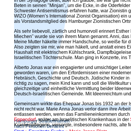
in der Synagoge betet, aber ich glaube, sie war gar nic
Beten in seinen "Minjan", um die Ecke, in die Oderfelder
Schwester Antisemitismus erfahren hatte, war Zionistin g
WIZO (Women’s International Zionist Organisation) ein u
als Vorstandsmitglied des Hamburger Zionistischen Ort
Als sehr liebevoll, zärtlich und humorvoll erinnert Esth
Miechen" wurde sie von ihrem Mann genannt. Anni, das K
Meine Mutter häkelte immer Handschuhe, so weiße für d
Also zeigten sie mir, wie man häkelt, und anstatt eines
Haushalt mit elektrischem Kühlschrank, Dampfbügeleis
Israelitischen Töchterschule. Man ging in Konzerte, ins 
Alberto Jonas war ein engagierter und umsichtiger Leite
geworden waren, um den Erfordernissen einer modernen M
Hebräisch, Geschichte und Deutsch. Jüdische Kinder in d
richtig zu sagen, mein Kind kann und soll die Weltkultu
gleichzeitige und einheitliche Vermittlung beider Ideenw
Deutsch-Israelitischen Gemeinde. Mit Ideenreichtum un
Gemeinsam wirkte das Ehepaar Jonas bis 1932 an der Isr
nicht recht war. Marie Anna Jonas verlor dann ihre Arbei
entlassen werden, wenn das Familieneinkommen durch d
Eppendorf
, später am Israelitischen Krankenhaus in der
Hamburger Straßennamen -
Krankenpflegerin, versorgte, insbesondere nachts, alt
nach Personen benannt