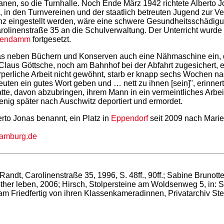
anen, so die Turnhalle. Noch Ende März 1942 richtete Alberto 
n, in den Turnvereinen und der staatlich betreuten Jugend zur
 ganz eingestellt werden, wäre eine schwere Gesundheitsschädi
linenstraße 35 an die Schulverwaltung. Der Unterricht wurde n
pendamm
fortgesetzt.
nas neben Büchern und Konserven auch eine Nähmaschine ein, d
 Claus Göttsche, noch am Bahnhof bei der Abfahrt zugesichert, e
perliche Arbeit nicht gewöhnt, starb er knapp sechs Wochen nac
uten ein gutes Wort geben und … nett zu ihnen [sein]", erinner
hatte, davon abzubringen, ihrem Mann in ein vermeintliches Arbe
nig später nach Auschwitz deportiert und ermordet.
rto Jonas benannt, ein Platz in
Eppendorf
seit 2009 nach Mari
hamburg.de
Randt, Carolinenstraße 35, 1996, S. 48ff., 90ff.; Sabine Bruno
her leben, 2006; Hirsch, Stolpersteine am Woldsenweg 5, in: S
jam Friedfertig von ihren Klassenkameradinnen, Privatarchiv Ste