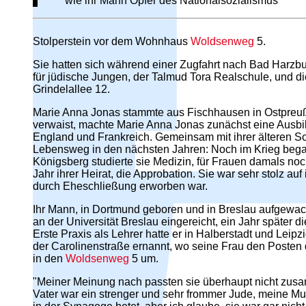
wie ihr Mann Opfer des Nationalsozialismus
Stolperstein vor dem Wohnhaus
Woldsenweg
5.
Sie hatten sich während einer Zugfahrt nach Bad Harzbur
für jüdische Jungen, der Talmud Tora Realschule, und di
Grindelallee 12.
Marie Anna Jonas stammte aus Fischhausen in Ostpreußen
verwaist, machte Marie Anna Jonas zunächst eine Ausbild
England und Frankreich. Gemeinsam mit ihrer älteren Sc
Lebensweg in den nächsten Jahren: Noch im Krieg begann
Königsberg studierte sie Medizin, für Frauen damals noc
Jahr ihrer Heirat, die Approbation. Sie war sehr stolz 
durch Eheschließung erworben war.
Ihr Mann, in Dortmund geboren und in Breslau aufgewachse
an der Universität Breslau eingereicht, ein Jahr später 
Erste Praxis als Lehrer hatte er in Halberstadt und Lei
der Carolinenstraße ernannt, wo seine Frau den Posten d
in den
Woldsenweg
5 um.
"Meiner Meinung nach passten sie überhaupt nicht zusamm
Vater war ein strenger und sehr frommer Jude, meine Mu