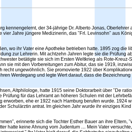
g kennengelernt, der 34-jährige Dr. Alberto Jonas, Oberlehrer 
e vier Jahre jüngere Medizinerin, das "Frl. Levinsohn" aus Kön
, wo ihr Vater eine Apotheke betrieben hatte. 1895 zog die lib
ung zur Lehrerin. Mit achtzehn Jahren legte sie die Prüfung ab
hwester betätigte sie sich im Ersten Weltkrieg als Rote-Kreuz-
 sie mit den Vorbereitungen zum Abitur, das sie 1919, inzwisch
h recht ungewöhnlich. Sie promovierte 1922 über Komplikationen
auf ihren Werdegang und legte Wert darauf, dass die Bezeichnung
n, Altphilologe, hatte 1915 seine Doktorarbeit über "De ratione
die Prüfung für das Lehramt an höheren Schulen mit der Lehrbefä
pzig erworben, ehe er 1922 nach Hamburg berufen wurde. 1924 wu
er Schulärztin antrat. Im gleichen Jahr wurde ihr einziges Kin
en", erinnerte sich die Tochter Esther Bauer an ihre Eltern, 
tter hatte keine Ahnung vom Judentum … Mein Vater versuchte, 